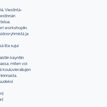
ä. Viestintä-
iestinnän
telua.
eri workshopiin.
 sidosryhmistä ja
 ilta sujui
stiin käyntiin
assa, miten voi
ä kouluvierailujen
nkinnasta.
 uudeksi
n]
w]