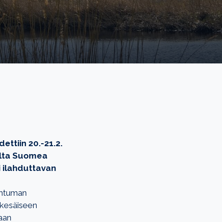
ettiin 20.-21.2.
lilta Suomea
i ilahduttavan
pahtuman
a kesäiseen
naan