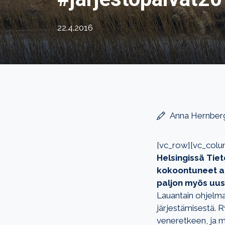
22.4.2016
Anna Hernber
[vc_row][vc_colu
Helsingissä Tiet
kokoontuneet akt
paljon myös uus
Lauantain ohjelma
järjestämisestä. R
veneretkeen, ja m