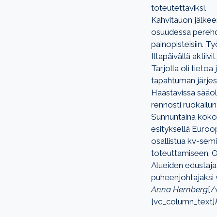
toteutettaviksi.
Kahvitauon jälkeen
osuudessa perehdyt
painopisteisiin. T
Iltapäivällä aktii
Tarjolla oli tieto
tapahtuman järjes
Haastavissa sääolo
rennosti ruokailu
Sunnuntaina kokoo
esityksellä Euroo
osallistua kv-semi
toteuttamiseen. O
Alueiden edustaja
puheenjohtajaksi v
Anna Hernberg
[/
[vc_column_text]