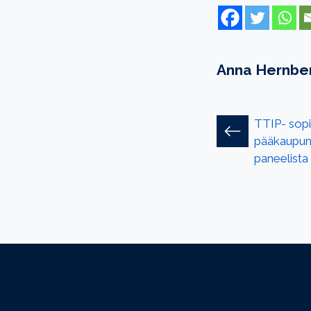
Anna Hernbe
TTIP- sop
pääkaupun
paneelista