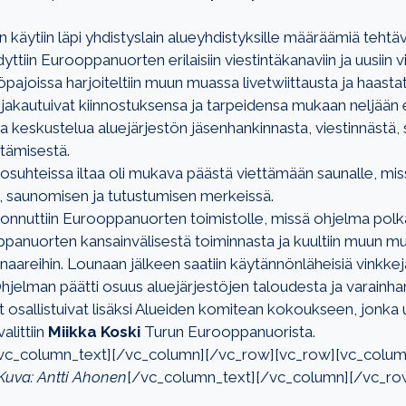
 käytiin läpi yhdistyslain alueyhdistyksille määräämiä tehtävi
tiin Eurooppanuorten erilaisiin viestintäkanaviin ja uusiin v
yöpajoissa harjoiteltiin muun muassa livetwiittausta ja haastat
vit jakautuivat kiinnostuksensa ja tarpeidensa mukaan neljään 
a ja keskustelua aluejärjestön jäsenhankinnasta, viestinnästä,
tämisestä.
suhteissa iltaa oli mukava päästä viettämään saunalle, missä
n, saunomisen ja tutustumisen merkeissä.
nnuttiin Eurooppanuorten toimistolle, missä ohjelma polkai
ppanuorten kansainvälisestä toiminnasta ja kuultiin muun mu
naareihin. Lounaan jälkeen saatiin käytännönläheisiä vinkkej
hjelman päätti osuus aluejärjestöjen taloudesta ja varainha
t osallistuivat lisäksi Alueiden komitean kokoukseen, jonka
alittiin
Miikka Koski
Turun Eurooppanuorista.
vc_column_text][/vc_column][/vc_row][vc_row][vc_colum
Kuva: Antti Ahonen
[/vc_column_text][/vc_column][/vc_ro