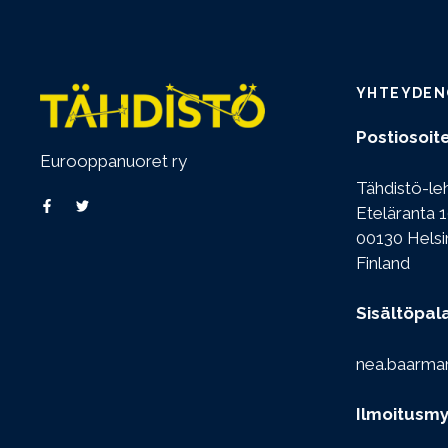
YHTEYDEN
Postiosoite
Eurooppanuoret ry
Tähdistö-le
Eteläranta 1
00130 Helsi
Finland
Sisältöpal
nea.baarma
Ilmoitusmy