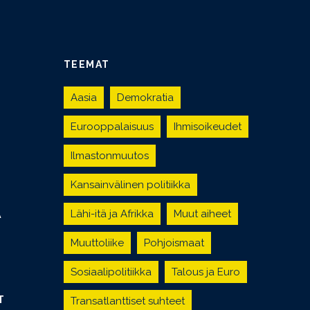
TEEMAT
Aasia
Demokratia
Eurooppalaisuus
Ihmisoikeudet
Ilmastonmuutos
Kansainvälinen politiikka
Lähi-itä ja Afrikka
Muut aiheet
Ä
Muuttoliike
Pohjoismaat
Sosiaalipolitiikka
Talous ja Euro
T
Transatlanttiset suhteet