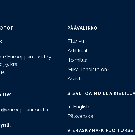
OTOT
PÄÄVALIKKO
:
Etusivu
Artikkelit
hti/Eurooppanuoret ry
Toimitus
0, 5. krs
Mikä Tähdistö on?
nki
Arkisto
SISÄLTÖÄ MUILLA KIELILL
aute:
In English
n@eurooppanuoret.fi
På svenska
ynti:
VIERASKYNÄ-KIRJOITUKSE