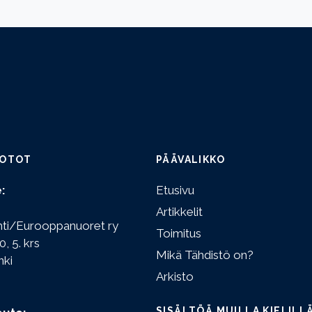
OTOT
PÄÄVALIKKO
:
Etusivu
Artikkelit
hti/Eurooppanuoret ry
Toimitus
0, 5. krs
Mikä Tähdistö on?
nki
Arkisto
SISÄLTÖÄ MUILLA KIELILL