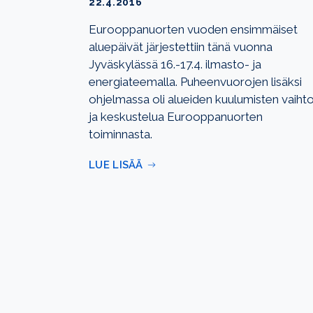
22.4.2016
Eurooppanuorten vuoden ensimmäiset
aluepäivät järjestettiin tänä vuonna
Jyväskylässä 16.-17.4. ilmasto- ja
energiateemalla. Puheenvuorojen lisäksi
ohjelmassa oli alueiden kuulumisten vaiht
ja keskustelua Eurooppanuorten
toiminnasta.
LUE LISÄÄ