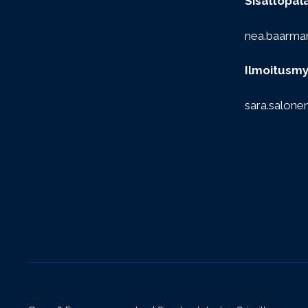
Sisältöpal
nea.baarma
Ilmoitusmy
sara.salone