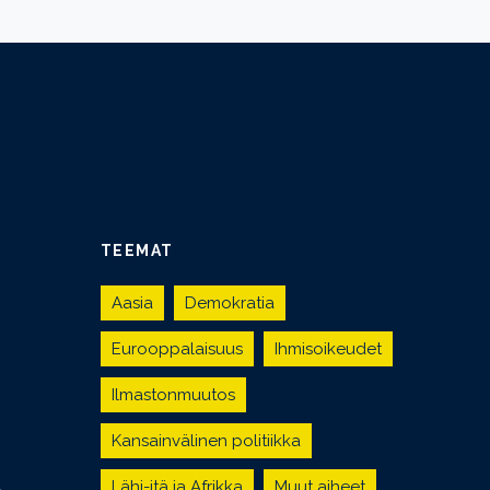
TEEMAT
Aasia
Demokratia
Eurooppalaisuus
Ihmisoikeudet
Ilmastonmuutos
Kansainvälinen politiikka
Lähi-itä ja Afrikka
Muut aiheet
Ä