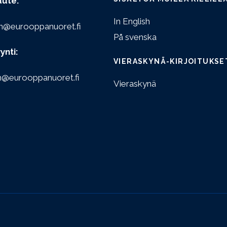
aute:
In English
n@eurooppanuoret.fi
På svenska
ynti:
VIERASKYNÄ-KIRJOITUKSE
n@eurooppanuoret.fi
Vieraskynä