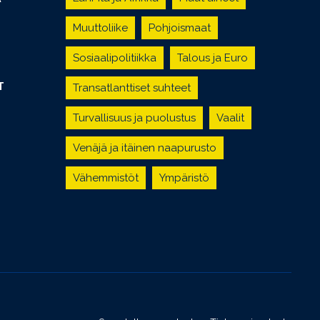
Muuttoliike
Pohjoismaat
Sosiaalipolitiikka
Talous ja Euro
T
Transatlanttiset suhteet
Turvallisuus ja puolustus
Vaalit
Venäjä ja itäinen naapurusto
Vähemmistöt
Ympäristö