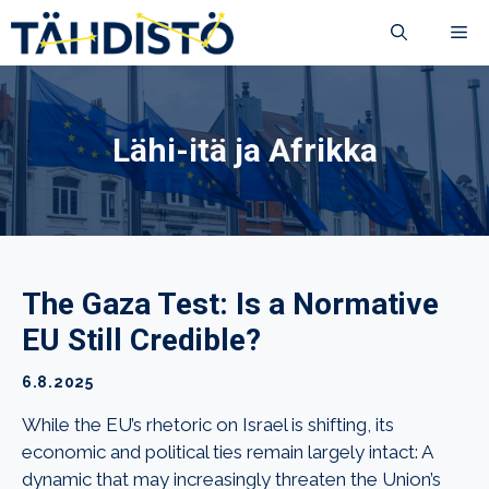
Siirry
VA
sisältöön
Lähi-itä ja Afrikka
The Gaza Test: Is a Normative
EU Still Credible?
6.8.2025
While the EU’s rhetoric on Israel is shifting, its
economic and political ties remain largely intact: A
dynamic that may increasingly threaten the Union’s