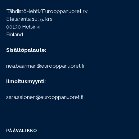
Tähdistö-lehti/Eurooppanuoret ry
Eteläranta 10, 5. krs
00130 Helsinki
Finland
Sisältöpalaute:
nea.baarman@eurooppanuoret.fi
Ilmoitusmyynti:
sara.salonen@eurooppanuoret.fi
PÄÄVALIKKO