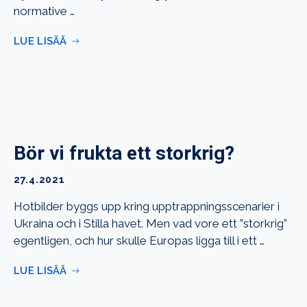
normative …
LUE LISÄÄ
Bör vi frukta ett storkrig?
27.4.2021
Hotbilder byggs upp kring upptrappningsscenarier i
Ukraina och i Stilla havet. Men vad vore ett ”storkrig”
egentligen, och hur skulle Europas ligga till i ett …
LUE LISÄÄ