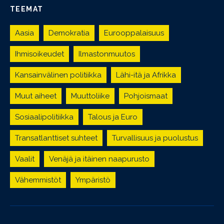
TEEMAT
Aasia
Demokratia
Eurooppalaisuus
Ihmisoikeudet
Ilmastonmuutos
Kansainvälinen politiikka
Lähi-itä ja Afrikka
Muut aiheet
Muuttoliike
Pohjoismaat
Sosiaalipolitiikka
Talous ja Euro
Transatlanttiset suhteet
Turvallisuus ja puolustus
Vaalit
Venäjä ja itäinen naapurusto
Vähemmistöt
Ympäristö