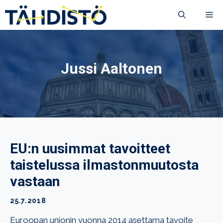
Siirry
VA
sisältöön
Jussi Aaltonen
EU:n uusimmat tavoitteet
taistelussa ilmastonmuutosta
vastaan
25.7.2018
Euroopan unionin vuonna 2014 asettama tavoite