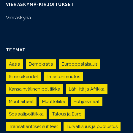
VIERASKYNÄ-KIRJOITUKSET
Vieraskynä
TEEMAT
Aasia
Demokratia
Eurooppalaisuus
Ihmisoikeudet
Ilmastonmuutos
Kansainvälinen politiikka
Lähi-itä ja Afrikka
Muut aiheet
Muuttoliike
Pohjoismaat
Sosiaalipolitiikka
Talous ja Euro
Transatlanttiset suhteet
Turvallisuus ja puolustus