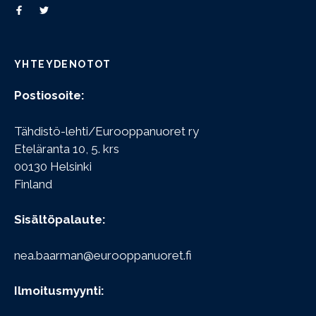
YHTEYDENOTOT
Postiosoite:
Tähdistö-lehti/Eurooppanuoret ry
Eteläranta 10, 5. krs
00130 Helsinki
Finland
Sisältöpalaute:
nea.baarman@eurooppanuoret.fi
Ilmoitusmyynti: