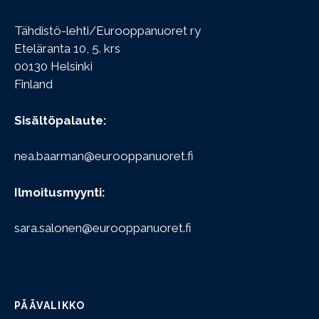
Tähdistö-lehti/Eurooppanuoret ry
Eteläranta 10, 5. krs
00130 Helsinki
Finland
Sisältöpalaute:
nea.baarman@eurooppanuoret.fi
Ilmoitusmyynti:
sara.salonen@eurooppanuoret.fi
PÄÄVALIKKO