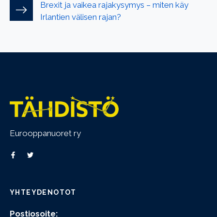
Brexit ja vaikea rajakysymys – miten käy
Irlantien välisen rajan?
Eurooppanuoret ry
YHTEYDENOTOT
Postiosoite: