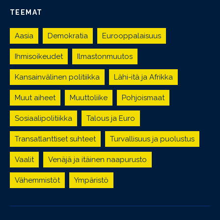
TEEMAT
Aasia
Demokratia
Eurooppalaisuus
Ihmisoikeudet
Ilmastonmuutos
Kansainvälinen politiikka
Lähi-itä ja Afrikka
Muut aiheet
Muuttoliike
Pohjoismaat
Sosiaalipolitiikka
Talous ja Euro
Transatlanttiset suhteet
Turvallisuus ja puolustus
Vaalit
Venäjä ja itäinen naapurusto
Vähemmistöt
Ympäristö