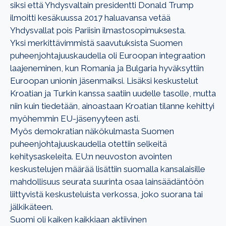
siksi että Yhdysvaltain
presidentti Donald Trump
ilmoitti kesäkuussa 2017 haluavansa
vetää
Yhdysvallat pois Pariisin
ilmastosopimuksesta.
Yksi merkittävimmistä saavutuksista Suomen
puheenjohtajuuskaudella oli Euroopan integraation
laajeneminen, kun Romania ja Bulgaria hyväksyttiin
Euroopan unionin jäsenmaiksi. Lisäksi keskustelut
Kroatian ja Turkin kanssa saatiin uudelle tasolle, mutta
niin kuin tiedetään, ainoastaan Kroatian tilanne kehittyi
myöhemmin EU-jäsenyyteen asti.
Myös demokratian näkökulmasta Suomen
puheenjohtajuuskaudella otettiin selkeitä
kehitysaskeleita. EU:n
neuvoston avointen
keskustelujen määrää lisättiin suomalla kansalaisille
mahdollisuus seurata suurinta osaa lainsäädäntöön
liittyvistä keskusteluista verkossa, joko suorana tai
jälkikäteen.
Suomi oli kaiken kaikkiaan aktiivinen