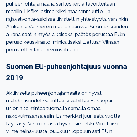
puheenjohtajamaa ja sai keskeisiä tavoitteitaan
maaliin. Lisäksi
esimerkiksi maahanmuutto- ja
rajavalvonta-asioissa tiivistettiin yhteistyötä varsinkin
Afrikan ja Välimeren maiden kanssa. Suomen kauden
aikana saatiin myös aikaiseksi päätös perustaa EU:n
perusoikeusvirasto, minkä lisäksi Liettuan Vilnaan
perustettiin tasa-arvoinstituutio.
Suomen EU-puheenjohtajuus vuonna
2019
Aktiivisella puheenjohtajamaalla on hyvät
mahdollisuudet vaikuttaa ja kehittää Euroopan
unionin toimintaa tuomalla samalla omaa
näkökulmaansa esiin. Esimerkiksi juuri sata vuotta
täyttänyt Viro on tästä hyvä esimerkki. Viro toimi
viime heinäkuusta joulukuun loppuun asti EU:n