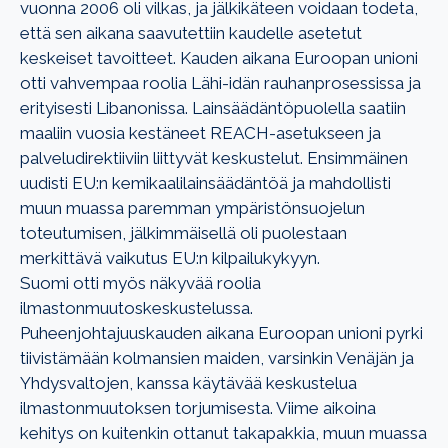
vuonna 2006 oli vilkas, ja jälkikäteen voidaan todeta,
että sen aikana saavutettiin kaudelle asetetut
keskeiset tavoitteet. Kauden aikana Euroopan unioni
otti vahvempaa roolia Lähi-idän rauhanprosessissa ja
erityisesti Libanonissa. Lainsäädäntöpuolella saatiin
maaliin vuosia kestäneet REACH-asetukseen ja
palveludirektiiviin liittyvät keskustelut. Ensimmäinen
uudisti EU:n kemikaalilainsäädäntöä ja mahdollisti
muun muassa paremman ympäristönsuojelun
toteutumisen, jälkimmäisellä oli puolestaan
merkittävä vaikutus EU:n kilpailukykyyn.
Suomi otti myös näkyvää roolia
ilmastonmuutoskeskustelussa.
Puheenjohtajuuskauden aikana Euroopan unioni pyrki
tiivistämään kolmansien maiden, varsinkin Venäjän ja
Yhdysvaltojen, kanssa käytävää keskustelua
ilmastonmuutoksen torjumisesta. Viime aikoina
kehitys on kuitenkin ottanut takapakkia, muun muassa