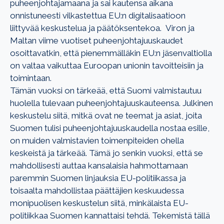
puheenjohtajamaana ja sai kautensa aikana
onnistuneesti vilkastettua EU:n digitalisaatioon
liittyvää keskustelua ja päätöksentekoa.
Viron ja
Maltan viime vuotiset puheenjohtajuuskaudet
osoittavatkin, että pienemmälläkin EU:n
jäsenvaltiolla
on valtaa vaikuttaa Euroopan unionin tavoitteisiin ja
toimintaan.
Tämän vuoksi on tärkeää, että Suomi valmistautuu
huolella tulevaan puheenjohtajuuskauteensa. Julkinen
keskustelu siitä, mitkä ovat ne teemat ja asiat, joita
Suomen tulisi
puheenjohtajuuskaudella nostaa
esille,
on muiden valmistavien toimenpiteiden ohella
keskeistä ja tärkeää. Tämä jo senkin vuoksi, että se
mahdollisesti auttaa kansalaisia hahmottamaan
paremmin Suomen linjauksia EU-politiikassa ja
toisaalta mahdollistaa päättäjien keskuudessa
monipuolisen keskustelun siitä, minkälaista EU-
politiikkaa Suomen kannattaisi tehdä.
Tekemistä tällä