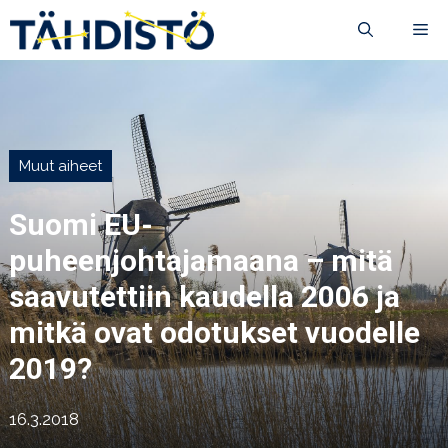
Siirry
VA
sisältöön
Muut aiheet
Suomi EU-
puheenjohtajamaana – mitä
saavutettiin kaudella 2006 ja
mitkä ovat odotukset vuodelle
2019?
16.3.2018