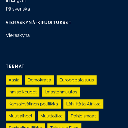
På svenska
VIERASKYNÄ-KIRJOITUKSET
Vieraskynä
TEEMAT
Aasia
Demokratia
Eurooppalaisuus
Ihmisoikeudet
Ilmastonmuutos
Kansainvälinen politiikka
Lähi-itä ja Afrikka
Muut aiheet
Muuttoliike
Pohjoismaat
Sosiaalipolitiikka
Talous ja Euro