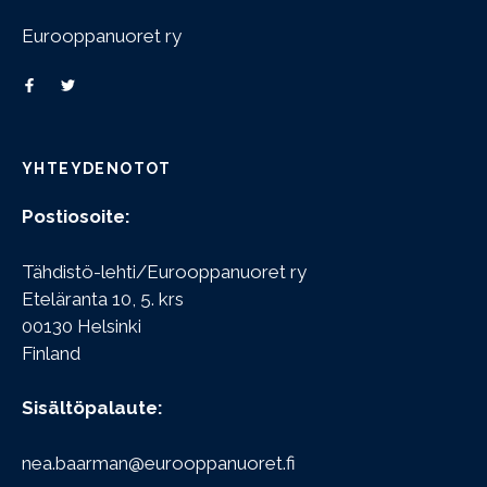
Eurooppanuoret ry
YHTEYDENOTOT
Postiosoite:
Tähdistö-lehti/Eurooppanuoret ry
Eteläranta 10, 5. krs
00130 Helsinki
Finland
Sisältöpalaute:
nea.baarman@eurooppanuoret.fi