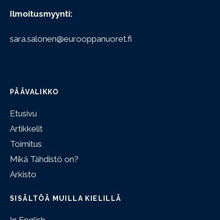
Ilmoitusmyynti:
sara.salonen@eurooppanuoret.fi
PÄÄVALIKKO
Etusivu
Artikkelit
Toimitus
Mikä Tähdistö on?
Arkisto
SISÄLTÖÄ MUILLA KIELILLÄ
In English