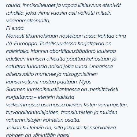
rauha,
ihmisoikeudet ja vapaa liikkuvuus etenivät
tahdilla, joka viime vuosiin asti vaikutti
miltein
vääjäämättömältä.
Ei enää.
Monesti tikunnokkaan nostetaan tässä kohtaa aina
Itä-Eurooppa. Todellisuudessa
korjattavaa on
kaikkialla. Irlannin aborttilainsäädäntö loukkaa
edelleen ihmisen
oikeutta päättää kehostaan ja
satuttaa tuhansia naisia joka vuosi. Unkarissa
oikeusvaltio
murenee ja misogynistinen
konservatismi nostaa päätään. Myös
Suomen
ihmisoikeustilanteessa on merkittävästi
korjattavaa – etenkin kaikista
vaikeimmassa
asemassa olevien kuten vammaisten,
turvapaikanhakijoiden, transihmisten ja muiden
vähemmistöjen kohtelun osalta.
Toivoa kuitenkin on, sillä jokaista konservatiivia
kohden on vähintään kaksi