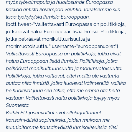
myös työvoimapula ja huoltosuhde Euroopassa
kasvaa entistä kovempaa vauhtia. Tarvitsemme siis
lisää työkykyisiä ihmisiä Eurooppaan.
[bctt tweet=”Valitettavasti Euroopassa on poliitikkoja,
jotka eivät halua Eurooppaan lisää ihmisiä. Poliitikkoja,
jotka pelkäävät monikulttuurisuutta ja
monimuotoisuutta. ” username=”eurooppanuoret”]
Valitettavasti Euroopassa on poliitikkoja, jotka eivät
halua Eurooppaan lisää ihmisiä. Poliitikkoja, jotka
pelkäävät monikulttuurisuutta ja monimuotoisuutta.
Poliitikkoja, jotka väittävät, ettei meillä ole vastuuta
auttaa niitä ihmisiä, jotka kuolevat Välimerellä, vaikka
he kuolevat juuri sen takia, että me emme ota heitä
vastaan. Valitettavasti näitä poliitikkoja löytyy myös
Suomesta.
Kaikki EU-jäsenvaltiot ovat allekirjoittaneet
kansainvälisiä sopimuksia, joiden mukaan me
kunnioitamme kansainvälisiä ihmisoikeuksia. Yksi