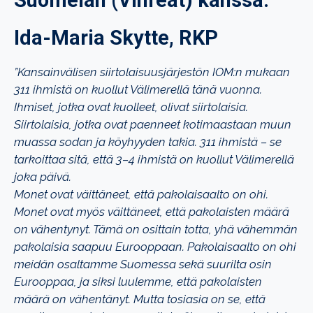
Ida-Maria Skytte, RKP
”Kansainvälisen siirtolaisuusjärjestön IOM:n mukaan
311 ihmistä on kuollut Välimerellä tänä vuonna.
Ihmiset, jotka ovat kuolleet, olivat siirtolaisia.
Siirtolaisia, jotka ovat paenneet kotimaastaan muun
muassa sodan ja köyhyyden takia. 311 ihmistä – se
tarkoittaa sitä, että 3–4 ihmistä on kuollut Välimerellä
joka päivä.
Monet ovat väittäneet, että pakolaisaalto on ohi.
Monet ovat myös väittäneet, että pakolaisten määrä
on vähentynyt. Tämä on osittain totta, yhä vähemmän
pakolaisia saapuu Eurooppaan. Pakolaisaalto on ohi
meidän osaltamme Suomessa sekä suurilta osin
Eurooppaa, ja siksi luulemme, että pakolaisten
määrä on vähentänyt. Mutta tosiasia on se, että