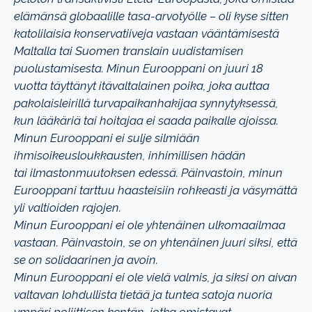
elämänsä
globaalille tasa-arvotyölle – oli kyse sitten
katolilaisia konservatiiveja vastaan
vääntämisestä
Maltalla tai Suomen translain uudistamisen
puolustamisesta. Minun
Eurooppani on juuri 18
vuotta täyttänyt itävaltalainen poika, joka auttaa
pakolaisleirillä
turvapaikanhakijaa synnytyksessä,
kun lääkäriä tai hoitajaa ei saada paikalle ajoissa.
Minun Eurooppani ei sulje silmiään
ihmisoikeusloukkausten, inhimillisen hädän
tai
ilmastonmuutoksen edessä. Päinvastoin, minun
Eurooppani tarttuu haasteisiin
rohkeasti ja väsymättä
yli valtioiden rajojen.
Minun Eurooppani ei ole yhtenäinen ulkomaailmaa
vastaan. Päinvastoin, se on
yhtenäinen juuri siksi, että
se on solidaarinen ja avoin.
Minun Eurooppani ei ole vielä valmis, ja siksi on aivan
valtavan lohdullista tietää ja
tuntea satoja nuoria