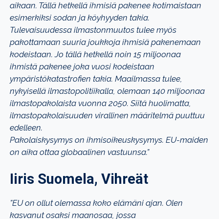
aikaan. Tällä hetkellä ihmisiä pakenee kotimaistaan
esimerkiksi sodan ja köyhyyden takia.
Tulevaisuudessa ilmastonmuutos tulee myös
pakottamaan suuria joukkoja ihmisiä pakenemaan
kodeistaan. Jo tällä hetkellä noin 15 miljoonaa
ihmistä pakenee joka vuosi kodeistaan
ympäristökatastrofien takia. Maailmassa tulee,
nykyisellä ilmastopolitiikalla, olemaan 140 miljoonaa
ilmastopakolaista vuonna 2050. Siitä huolimatta,
ilmastopakolaisuuden virallinen määritelmä puuttuu
edelleen.
Pakolaiskysymys on ihmisoikeuskysymys. EU-maiden
on aika ottaa globaalinen vastuunsa.”
Iiris Suomela, Vihreät
”EU on ollut olemassa koko elämäni ajan. Olen
kasvanut osaksi maanosaa, jossa