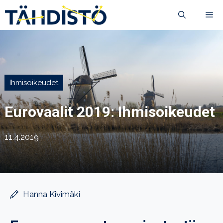
Siirry
VA
sisältöön
Ihmisoikeudet
Eurovaalit 2019: Ihmisoikeudet
11.4.2019
Hanna Kivimäki