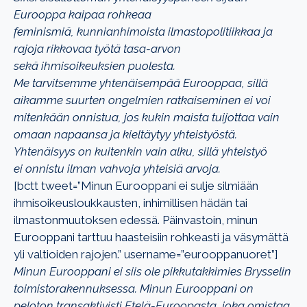
Eurooppa kaipaa rohkeaa
feminismiä,
kunnianhimoista ilmastopolitiikkaa ja
rajoja rikkovaa työtä tasa-arvon
sekä
ihmisoikeuksien puolesta.
Me tarvitsemme yhtenäisempää Eurooppaa, sillä
aikamme suurten ongelmien
ratkaiseminen ei voi
mitenkään onnistua, jos kukin maista tuijottaa vain
omaan
napaansa ja kieltäytyy yhteistyöstä.
Yhtenäisyys on kuitenkin vain alku, sillä yhteistyö
ei
onnistu ilman vahvoja yhteisiä arvoja.
[bctt tweet=”Minun Eurooppani ei sulje silmiään
ihmisoikeusloukkausten, inhimillisen hädän tai
ilmastonmuutoksen edessä. Päinvastoin, minun
Eurooppani tarttuu haasteisiin rohkeasti ja väsymättä
yli valtioiden rajojen.” username=”eurooppanuoret”]
Minun Eurooppani ei siis ole pikkutakkimies Brysselin
toimistorakennuksessa. Minun
Eurooppani on
peloton transaktivisti Etelä-Euroopasta, joka omistaa