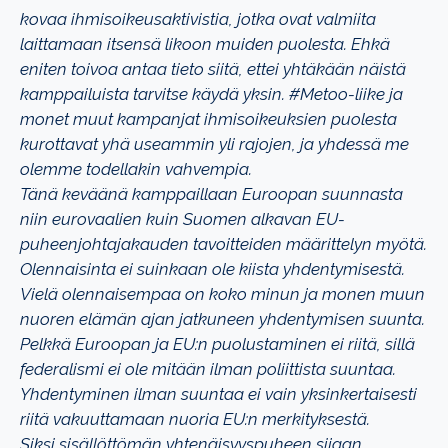
kovaa
ihmisoikeusaktivistia, jotka ovat valmiita
laittamaan itsensä likoon muiden puolesta.
Ehkä
eniten toivoa antaa tieto siitä, ettei yhtäkään näistä
kamppailuista tarvitse käydä
yksin. #Metoo-liike ja
monet muut kampanjat ihmisoikeuksien puolesta
kurottavat yhä
useammin yli rajojen, ja yhdessä me
olemme todellakin vahvempia.
Tänä keväänä kamppaillaan Euroopan suunnasta
niin eurovaalien kuin Suomen alkavan
EU-
puheenjohtajakauden tavoitteiden määrittelyn myötä.
Olennaisinta ei suinkaan ole
kiista yhdentymisestä.
Vielä olennaisempaa on koko minun ja monen muun
nuoren
elämän ajan jatkuneen yhdentymisen suunta.
Pelkkä Euroopan ja EU:n puolustaminen ei
riitä, sillä
federalismi ei ole mitään ilman poliittista suuntaa.
Yhdentyminen ilman
suuntaa ei vain yksinkertaisesti
riitä vakuuttamaan nuoria EU:n merkityksestä.
Siksi
sisällöttömän yhtenäisyyspuheen sijaan