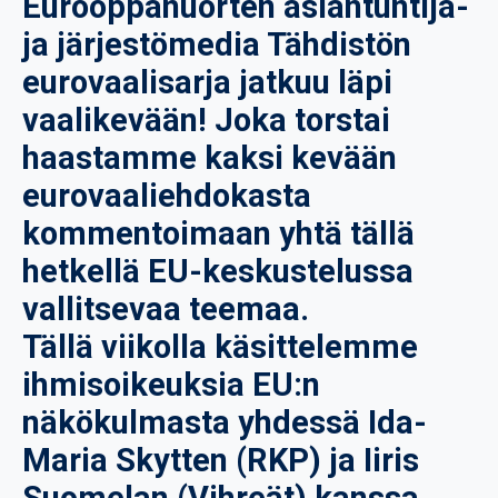
Eurooppanuorten asiantuntija-
ja järjestömedia Tähdistön
eurovaalisarja jatkuu läpi
vaalikevään! Joka torstai
haastamme kaksi kevään
eurovaaliehdokasta
kommentoimaan yhtä tällä
hetkellä EU-keskustelussa
vallitsevaa teemaa.
Tällä
viikolla käsittelemme
ihmisoikeuksia EU:n
näkökulmasta yhdessä Ida-
Maria Skytten (RKP) ja Iiris
Suomelan (Vihreät) kanssa.