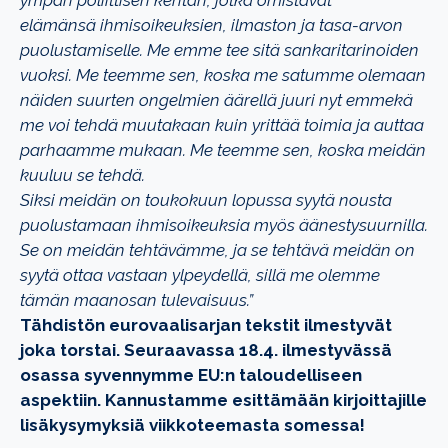
ympäri poliittisen kentän, jotka omistavat
elämänsä
ihmisoikeuksien, ilmaston ja tasa-arvon
puolustamiselle. Me emme tee sitä
sankaritarinoiden
vuoksi. Me teemme sen, koska me satumme olemaan
näiden suurten
ongelmien äärellä juuri nyt emmekä
me voi tehdä muutakaan kuin yrittää toimia ja
auttaa
parhaamme mukaan. Me teemme sen, koska meidän
kuuluu se tehdä.
Siksi meidän on toukokuun lopussa syytä nousta
puolustamaan ihmisoikeuksia myös
äänestysuurnilla.
Se on meidän tehtävämme, ja se tehtävä meidän on
syytä ottaa vastaan ylpeydellä, sillä me olemme
tämän maanosan tulevaisuus.”
Tähdistön eurovaalisarjan tekstit ilmestyvät
joka torstai. Seuraavassa 18.4. ilmestyvässä
osassa syvennymme EU:n taloudelliseen
aspektiin. Kannustamme esittämään kirjoittajille
lisäkysymyksiä viikkoteemasta somessa!