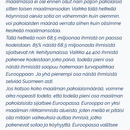
maailmassa ei ole ennen ollut näin paljon pakolaisia
sitten toisen maailmansodan. Vaikka tällä hetkellä
käynnissä olevia sotia on vähemmän kuin aiemmin,
voi pakolaisten määrää verrata siihen kuin olisimme
keskellä maailmansotaa.
Tällä hetkellä noin 68,5 miljoonaa ihmistä on paossa
kodeistaan. 85% näistä 68,5 miljoonasta ihmisistä
sijaitsevat nk. kehitysmaissa. Vaikka 44 400 ihmistä
pakenee kodeistaan joka päivä, todella pieni osa
näistä ihmisistä saapuu hakemaan turvapaikkaa
Eurooppaan. Ja yhä pienempi osa näistä ihmisistä
selviää Suomeen asti.
Jos katsoo koko maailman pakolaismäärää, voimme
aika nopeasti todeta, että todella pieni osa maailman
pakolaisista sijaitsee Euroopassa. Eurooppa on yksi
maailman rikkaimmista alueista, joten meillä ei pitäisi
olla mitään vaikeuksia auttaa ihmisiä, jotka
pakenevat sotaa ja köyhyyttä. Euroopassa vallitsee