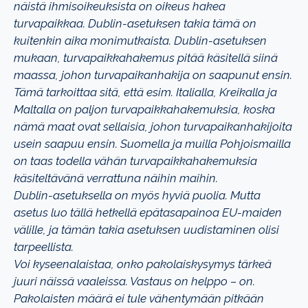
näistä ihmisoikeuksista on oikeus hakea
turvapaikkaa. Dublin-asetuksen takia tämä on
kuitenkin aika monimutkaista. Dublin-asetuksen
mukaan, turvapaikkahakemus pitää käsitellä siinä
maassa, johon turvapaikanhakija on saapunut ensin.
Tämä tarkoittaa sitä, että esim. Italialla, Kreikalla ja
Maltalla on paljon turvapaikkahakemuksia, koska
nämä maat ovat sellaisia, johon turvapaikanhakijoita
usein saapuu ensin. Suomella ja muilla Pohjoismailla
on taas todella vähän turvapaikkahakemuksia
käsiteltävänä verrattuna näihin maihin.
Dublin-asetuksella on myös hyviä puolia. Mutta
asetus luo tällä hetkellä epätasapainoa EU-maiden
välille, ja tämän takia asetuksen uudistaminen olisi
tarpeellista.
Voi kyseenalaistaa, onko pakolaiskysymys tärkeä
juuri näissä vaaleissa. Vastaus on helppo – on.
Pakolaisten määrä ei tule vähentymään pitkään