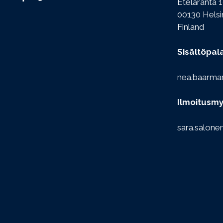
Eteläranta 1
00130 Helsi
Finland
Sisältöpal
nea.baarma
Ilmoitusmy
sara.salone