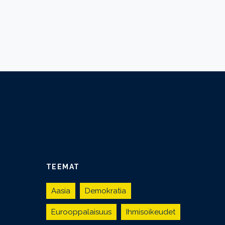
TEEMAT
Aasia
Demokratia
Eurooppalaisuus
Ihmisoikeudet