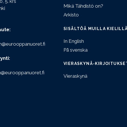
0, 5. krs
Mikä Tähdistö on?
nki
Arkisto
SISÄLTÖÄ MUILLA KIELILL
aute:
In English
n@eurooppanuoret.fi
På svenska
ynti:
VIERASKYNÄ-KIRJOITUKSE
n@eurooppanuoret.fi
Vieraskynä