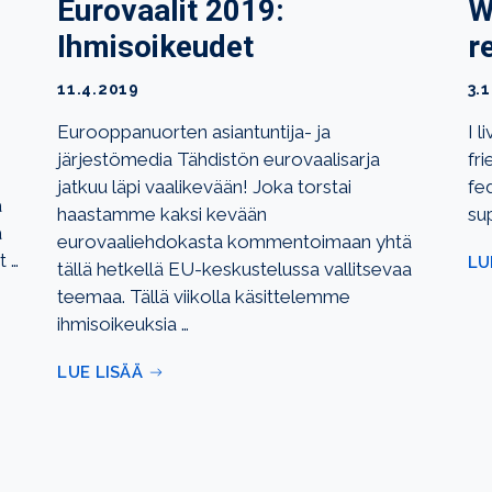
Eurovaalit 2019:
W
Ihmisoikeudet
r
11.4.2019
3.
Eurooppanuorten asiantuntija- ja
I l
järjestömedia Tähdistön eurovaalisarja
fr
jatkuu läpi vaalikevään! Joka torstai
fed
ä
haastamme kaksi kevään
su
a
eurovaaliehdokasta kommentoimaan yhtä
t …
LU
tällä hetkellä EU-keskustelussa vallitsevaa
teemaa. Tällä viikolla käsittelemme
ihmisoikeuksia …
LUE LISÄÄ