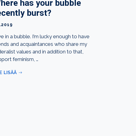
here has your bubble
ecently burst?
1.2019
ive in a bubble. I’m lucky enough to have
iends and acquaintances who share my
eralist values and in addition to that,
pport feminism, …
E LISÄÄ