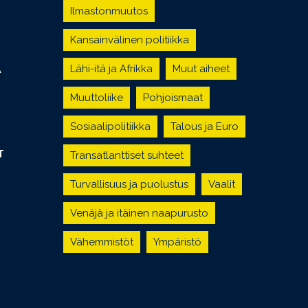
Ilmastonmuutos
Kansainvälinen politiikka
Lähi-itä ja Afrikka
Muut aiheet
Ä
Muuttoliike
Pohjoismaat
Sosiaalipolitiikka
Talous ja Euro
T
Transatlanttiset suhteet
Turvallisuus ja puolustus
Vaalit
Venäjä ja itäinen naapurusto
Vähemmistöt
Ympäristö