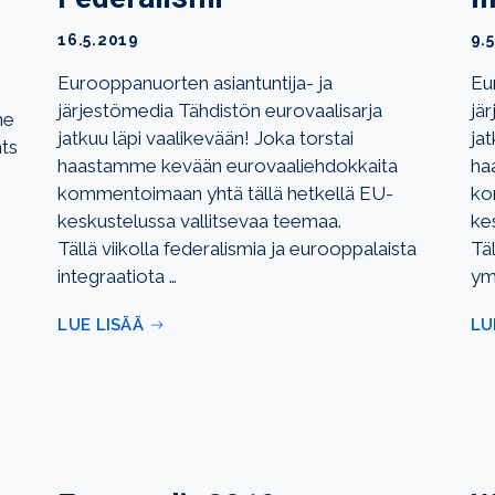
16.5.2019
9.
Eurooppanuorten asiantuntija- ja
Eu
järjestömedia Tähdistön eurovaalisarja
jä
he
jatkuu läpi vaalikevään! Joka torstai
jat
ts
haastamme kevään eurovaaliehdokkaita
ha
kommentoimaan yhtä tällä hetkellä EU-
ko
keskustelussa vallitsevaa teemaa.
ke
Tällä viikolla federalismia ja eurooppalaista
Täl
integraatiota …
ym
LUE LISÄÄ
LU