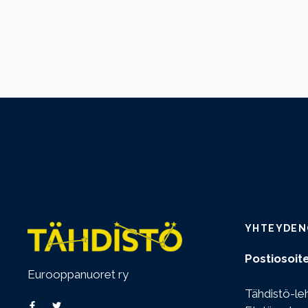
YHTEYDEN
Postiosoite
Eurooppanuoret ry
Tähdistö-le