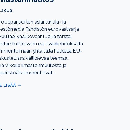
5.2019
rooppanuorten asiantuntija- ja
rjestömedia Tähdistön eurovaalisarja
kuu läpi vaalikevään! Joka torstai
astamme kevään eurovaaliehdokkaita
mmentoimaan yhtä tällä hetkellä EU-
skustelussa vallitsevaa teemaa.
lä viikolla ilmastonmuutosta ja
päristöä kommentoivat …
E LISÄÄ