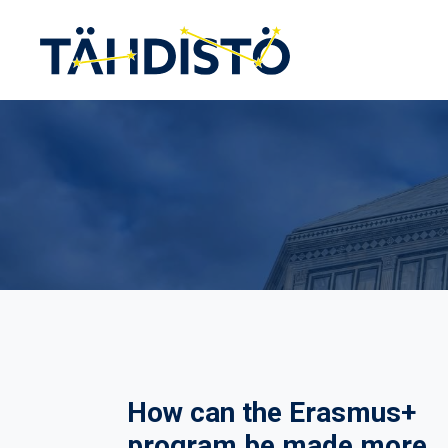
Siirry
sisältöön
How can the Erasmus+
program be made more