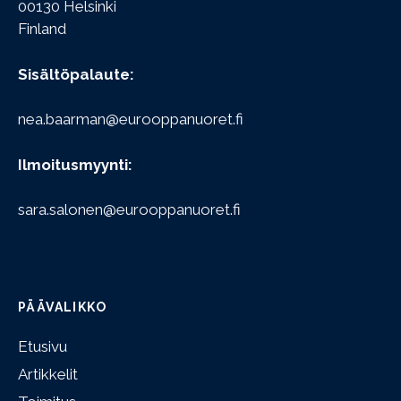
00130 Helsinki
Finland
Sisältöpalaute:
nea.baarman@eurooppanuoret.fi
Ilmoitusmyynti:
sara.salonen@eurooppanuoret.fi
PÄÄVALIKKO
Etusivu
Artikkelit