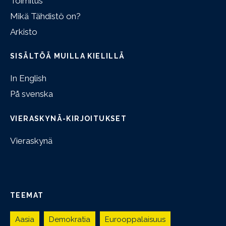
Toimitus
Mikä Tähdistö on?
Arkisto
SISÄLTÖÄ MUILLA KIELILLÄ
In English
På svenska
VIERASKYNÄ-KIRJOITUKSET
Vieraskynä
TEEMAT
Aasia
Demokratia
Eurooppalaisuus