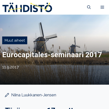
Siirry
VA
sisältöön
Muut aiheet
Eurocapitales-seminaari 2017
11.9.2017
Niina Luukkanen-Jensen