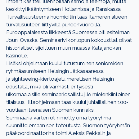
Imbert käsitteli luennollaan samoja teemoja, mutta
keskittyi ikääntymiseen Hollannissa ja Ranskassa.
Turvallisuusteema huomioitiin taas Itämeren alueen
turvallisuuteen liittyvillä puheenvuoroilla.
Eurooppalaisesta liikkeestä Suomessa piti esitelmän
Jouni Ovaska. Seminaariviikonlopun kokoustilat olivat
historialliset sijoittuen muun muassa Katajanokan
kasinolle.
Lisäksi ohjelmaan kuului tutustuminen senioreiden
ryhmäasumiseen Helsingin Jätkäsaaressa
ja sightseeing-kiertoajelu merellisen Helsingin
edustalla, mikä oli varmasti erityisesti
ulkomaalaisille seminaariosallistujille mielenkiintoinen
tilaisuus. Iltaohjelmaan taas kuului juhlaillallinen 100-
vuotiaan itsenäisen Suomen kunniaksi.
Seminaaria varten oli nimetty oma työryhmä
suunnittelemaan sen toteutusta. Suomen työryhmän
pääkoordinaattorina toimi Aleksis Pekkalin ja