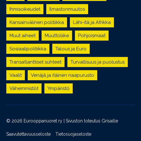
Ihmisoikeudet
Ilmastonmuutos
Kansainvälinen politiikka
Lähi-itä ja Afrikka
Muut aiheet
Muuttoliike
Pohjoismaat
Sosiaalipolitiikka
Talous ja Euro
Transatlanttiset suhteet
Turvallisuus ja puolustus
Vaalit
Venäjä ja itäinen naapurusto
Vähemmistöt
Ympäristö
© 2026 Eurooppanuoret ry | Sivuston toteutus
Grisaille
Saavutettavuusseloste
Tietosuojaseloste