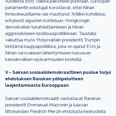
vuodesta 2021. Vaikka pakotteet puretaan, Euroopan
parlamentin edustajat korostavat, ettei Kiinan
ihmisoikeustilanne ole muuttunut. Kritiikki kohdistuu
erityisesti uiguurien kohteluun, Hongkongin
demokratian tukahduttamiseen ja Kiinan
aggressiiviseen teollisuuspolitiikkaan. Taustalla
vaikuttaa myös Yhdysvaltain presidentti Trumpin
kiristämä kauppapolitiikka, joka on ajanut EU:n ja
Kiinan varovaiseen lähentymiseen kasvavan
kansainvälisen epävarmuuden keskellä.
V – Saksan sosiaalidemokraattinen puolue torjui
ehdotuksen Ranskan ydinpelotteen
laajentamisesta Eurooppaan
Saksan sosiaalidemokraatit vastustavat Ranskan
presidentti Emmanuel Macronin ja tulevan
liittokansleri Friedrich Merzin ehdotusta keskustella