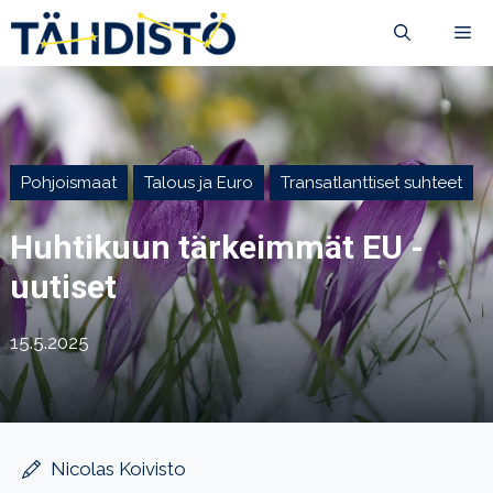
Siirry
VA
sisältöön
Pohjoismaat
Talous ja Euro
Transatlanttiset suhteet
Huhtikuun tärkeimmät EU -
uutiset
15.5.2025
Nicolas Koivisto