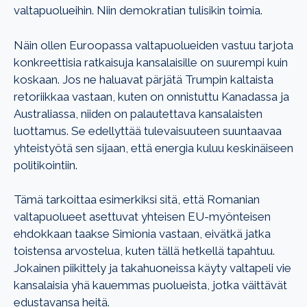
valtapuolueihin. Niin demokratian tulisikin toimia.
Näin ollen Euroopassa valtapuolueiden vastuu tarjota
konkreettisia ratkaisuja kansalaisille on suurempi kuin
koskaan. Jos ne haluavat pärjätä Trumpin kaltaista
retoriikkaa vastaan, kuten on onnistuttu Kanadassa ja
Australiassa, niiden on palautettava kansalaisten
luottamus. Se edellyttää tulevaisuuteen suuntaavaa
yhteistyötä sen sijaan, että energia kuluu keskinäiseen
politikointiin.
Tämä tarkoittaa esimerkiksi sitä, että Romanian
valtapuolueet asettuvat yhteisen EU-myönteisen
ehdokkaan taakse Simionia vastaan, eivätkä jatka
toistensa arvostelua, kuten tällä hetkellä tapahtuu.
Jokainen piikittely ja takahuoneissa käyty valtapeli vie
kansalaisia yhä kauemmas puolueista, jotka väittävät
edustavansa heitä.