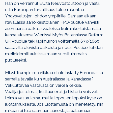
Hän on verrannut EU:ta Neuvostoliittoon ja vaatii,
että Euroopan turvallisuus tulee rakentaa
Yhdysvaltojen johdon ympärille. Samaan aikaan
Itävallassa äärioikeistolainen FPÖ-puolue vahvisti
asemaansa paikallisvaaleissa kolminkertaistamalla
kannatuksensa Wienissä.Myös Britanniassa Reform
UK -puolue teki läpimurron voittamalla 677/1600
saatavilla olevista paikoista ja nousi Politico-lehden
mielipidemittauksissa maan suosituimmaksi
puolueeksi.
Miksi Trumpin retoriikkaa ei ole hylätty Euroopassa
samalla tavalla kuin Australiassa ja Kanadassa?
Vakuuttavaa vastausta on vaikea keksiä.
Vaalijärjestelmät, kulttuurierot ja historia voisivat
toimia vastauksina, mutta loppujen lopuksi kyse on
luottamuksesta. Jos luottamusta on menetetty, niin
mikään ei tule saamaan äänestäjiä palaamaan