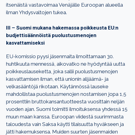
itsenäistä vastavoimaa Venäjälle Euroopan alueella
ilman Yhdysvaltojen tukea.
III – Suomi mukana hakemassa poikkeusta EU:n
budjettisäännöistä puolustusmenojen
kasvattamiseksi
EU-komissio pyysi jäsenmaita ilmoittamaan 30.
huhtikuuta mennessä, aikovatko ne hyödyntää uutta
poikkeuslauseketta, joka sallii puolustusmenojen
kasvattamisen ilman, että unionin alijäämä- ja
velkasääntöjä rikotaan. Käytännössä lauseke
mahdollistaa puolustusmenojen nostamisen jopa 1,5
prosenttiin bruttokansantuotteesta vuosittain neljän
vuoden ajan. Suomi toimitti ilmoituksensa yhdessä 15
muun maan kanssa. Euroopan viidestä suurimmasta
taloudesta vain Saksa käytti tilaisuutta hyväkseen ja
jätti hakemuksensa. Muiden suurten jäsenmaiden