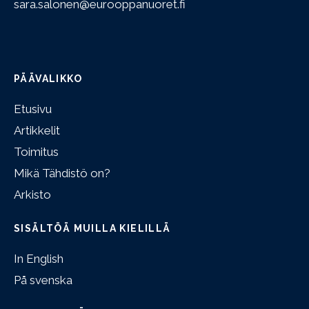
sara.salonen@eurooppanuoret.fi
PÄÄVALIKKO
Etusivu
Artikkelit
Toimitus
Mikä Tähdistö on?
Arkisto
SISÄLTÖÄ MUILLA KIELILLÄ
In English
På svenska