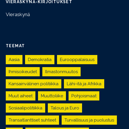
VIERASKYNÄ-KIRJOITUKSET
Vieraskynä
TEEMAT
Aasia
Demokratia
Eurooppalaisuus
Ihmisoikeudet
Ilmastonmuutos
Kansainvälinen politiikka
Lähi-itä ja Afrikka
Muut aiheet
Muuttoliike
Pohjoismaat
Sosiaalipolitiikka
Talous ja Euro
Transatlanttiset suhteet
Turvallisuus ja puolustus