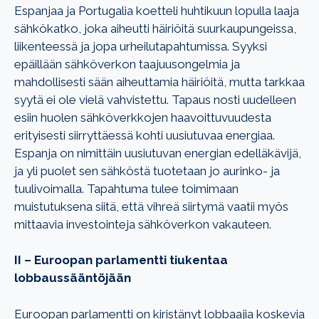
Espanjaa ja Portugalia koetteli huhtikuun lopulla laaja
sähkökatko, joka aiheutti häiriöitä suurkaupungeissa,
liikenteessä ja jopa urheilutapahtumissa. Syyksi
epäillään sähköverkon taajuusongelmia ja
mahdollisesti sään aiheuttamia häiriöitä, mutta tarkkaa
syytä ei ole vielä vahvistettu. Tapaus nosti uudelleen
esiin huolen sähköverkkojen haavoittuvuudesta
erityisesti siirryttäessä kohti uusiutuvaa energiaa.
Espanja on nimittäin uusiutuvan energian edelläkävijä,
ja yli puolet sen sähköstä tuotetaan jo aurinko- ja
tuulivoimalla. Tapahtuma tulee toimimaan
muistutuksena siitä, että vihreä siirtymä vaatii myös
mittaavia investointeja sähköverkon vakauteen.
II – Euroopan parlamentti tiukentaa
lobbaussääntöjään
Euroopan parlamentti on kiristänyt lobbaajia koskevia