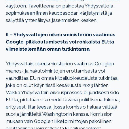
käyttöön. Tavoitteena on painostaa Yhdysvaltoja
sopimukseen ilman kauppasodan kärjistymistä ja
säilyttää yhtenäisyys jäsenmaiden kesken.
II – Yhdysvaltojen oikeusministeriön vaatimus
Google-pilkkoutumisesta voi rohkaista EU:ta
viimeistelemään oman tutkintansa
Yhdysvaltain oikeusministeriön vaatimus Googlen
mainos- ja hakutoimintojen erottamisesta voi
vauhdittaa EU:n omaa kilpailuoikeudellista tutkintaa,
joka on ollut käynnissä kesäkuusta 2023 lähtien.
Vaikka Yhdysvaltain oikeusprosessi ei juridisesti sido
EU:ta, pidetään sitä merkittävänä poliittisena tukena,
erityisesti tilanteessa, jossa komissio haluaa välttää
suoria jännitteitä Washingtonin kanssa. Komission
mukaan vain Googlen liiketoimintojen pakollinen
eriyttäminen voisi ratkaista kilpailuongelmat