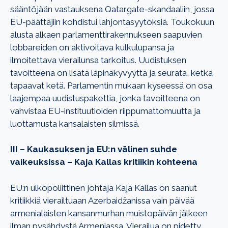
sääntöjään vastauksena Qatargate-skandaaliin, jossa
EU-päättäjiin kohdistui lahjontasyytöksiä. Toukokuun
alusta alkaen parlamenttirakennukseen saapuvien
lobbareiden on aktivoitava kulkulupansa ja
ilmoitettava vierailunsa tarkoitus. Uudistuksen
tavoitteena on lisätä läpinäkyvyyttä ja seurata, ketkä
tapaavat ketä. Parlamentin mukaan kyseessä on osa
laajempaa uudistuspakettia, jonka tavoitteena on
vahvistaa EU-instituutioiden riippumattomuutta ja
luottamusta kansalaisten silmissä.
III – Kaukasuksen ja EU:n välinen suhde
vaikeuksissa – Kaja Kallas kritiikin kohteena
EU:n ulkopoliittinen johtaja Kaja Kallas on saanut
kritiikkiä vierailtuaan Azerbaidžanissa vain päivää
armenialaisten kansanmurhan muistopäivän jälkeen
ilman pysähdystä Armeniassa. Vierailua on pidetty