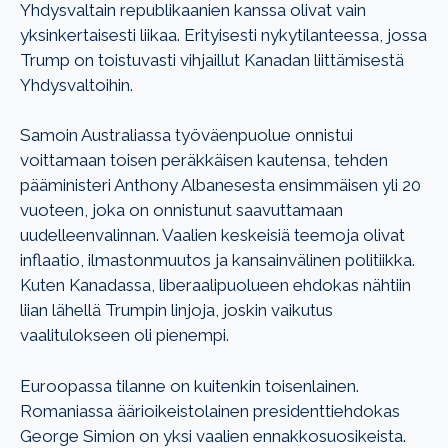
Yhdysvaltain republikaanien kanssa olivat vain
yksinkertaisesti liikaa. Erityisesti nykytilanteessa, jossa
Trump on toistuvasti vihjaillut Kanadan liittämisestä
Yhdysvaltoihin.
Samoin Australiassa työväenpuolue onnistui
voittamaan toisen peräkkäisen kautensa, tehden
pääministeri Anthony Albanesesta ensimmäisen yli 20
vuoteen, joka on onnistunut saavuttamaan
uudelleenvalinnan. Vaalien keskeisiä teemoja olivat
inflaatio, ilmastonmuutos ja kansainvälinen politiikka.
Kuten Kanadassa, liberaalipuolueen ehdokas nähtiin
liian lähellä Trumpin linjoja, joskin vaikutus
vaalitulokseen oli pienempi.
Euroopassa tilanne on kuitenkin toisenlainen.
Romaniassa äärioikeistolainen presidenttiehdokas
George Simion on yksi vaalien ennakkosuosikeista.