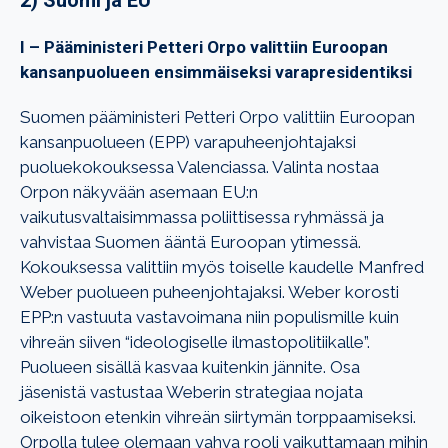
I – Pääministeri Petteri Orpo valittiin Euroopan
kansanpuolueen ensimmäiseksi varapresidentiksi
Suomen pääministeri Petteri Orpo valittiin Euroopan
kansanpuolueen (EPP) varapuheenjohtajaksi
puoluekokouksessa Valenciassa. Valinta nostaa
Orpon näkyvään asemaan EU:n
vaikutusvaltaisimmassa poliittisessa ryhmässä ja
vahvistaa Suomen ääntä Euroopan ytimessä.
Kokouksessa valittiin myös toiselle kaudelle Manfred
Weber puolueen puheenjohtajaksi. Weber korosti
EPP:n vastuuta vastavoimana niin populismille kuin
vihreän siiven “ideologiselle ilmastopolitiikalle”.
Puolueen sisällä kasvaa kuitenkin jännite. Osa
jäsenistä vastustaa Weberin strategiaa nojata
oikeistoon etenkin vihreän siirtymän torppaamiseksi.
Orpolla tulee olemaan vahva rooli vaikuttamaan mihin