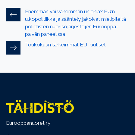
Enemmän vai vähemmän unionia? EU:n
ulkopolitiikka ja sääntely jakoivat mielipiteitä
poliittisten nuorisojärjestöjen Eurooppa-
päivän paneelissa
Toukokuun tärkeimmät EU -uutiset
Eurooppanuoret ry