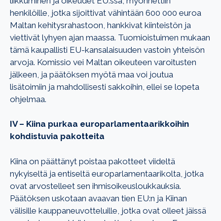
liikkuminen ja oikeudet EU:ssa, myönnettiin
henkilöille, jotka sijoittivat vähintään 600 000 euroa
Maltan kehitysrahastoon, hankkivat kiinteistön ja
viettivät lyhyen ajan maassa. Tuomioistuimen mukaan
tämä kaupallisti EU-kansalaisuuden vastoin yhteisön
arvoja. Komissio vei Maltan oikeuteen varoitusten
jälkeen, ja päätöksen myötä maa voi joutua
lisätoimiin ja mahdollisesti sakkoihin, ellei se lopeta
ohjelmaa.
IV – Kiina purkaa europarlamentaarikkoihin
kohdistuvia pakotteita
Kiina on päättänyt poistaa pakotteet viideltä
nykyiseltä ja entiseltä europarlamentaarikolta, jotka
ovat arvostelleet sen ihmisoikeusloukkauksia.
Päätöksen uskotaan avaavan tien EU:n ja Kiinan
välisille kauppaneuvotteluille, jotka ovat olleet jäissä