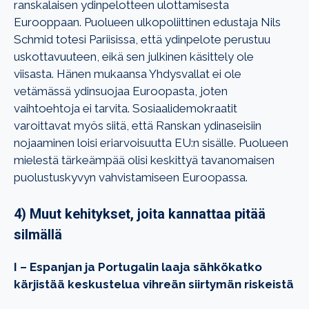
ranskalaisen ydinpelotteen ulottamisesta
Eurooppaan. Puolueen ulkopoliittinen edustaja Nils
Schmid totesi Pariisissa, että ydinpelote perustuu
uskottavuuteen, eikä sen julkinen käsittely ole
viisasta. Hänen mukaansa Yhdysvallat ei ole
vetämässä ydinsuojaa Euroopasta, joten
vaihtoehtoja ei tarvita. Sosiaalidemokraatit
varoittavat myös siitä, että Ranskan ydinaseisiin
nojaaminen loisi eriarvoisuutta EU:n sisälle. Puolueen
mielestä tärkeämpää olisi keskittyä tavanomaisen
puolustuskyvyn vahvistamiseen Euroopassa.
4) Muut kehitykset, joita kannattaa pitää
silmällä
I – Espanjan ja Portugalin laaja sähkökatko
kärjistää keskustelua vihreän siirtymän riskeistä