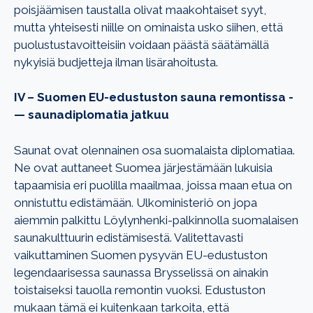
poisjäämisen taustalla olivat maakohtaiset syyt,
mutta yhteisesti niille on ominaista usko siihen, että
puolustustavoitteisiin voidaan päästä säätämällä
nykyisiä budjetteja ilman lisärahoitusta.
IV – Suomen EU-edustuston sauna remontissa ­­
— saunadiplomatia jatkuu
Saunat ovat olennainen osa suomalaista diplomatiaa.
Ne ovat auttaneet Suomea järjestämään lukuisia
tapaamisia eri puolilla maailmaa, joissa maan etua on
onnistuttu edistämään. Ulkoministeriö on jopa
aiemmin palkittu Löylynhenki-palkinnolla suomalaisen
saunakulttuurin edistämisestä. Valitettavasti
vaikuttaminen Suomen pysyvän EU-edustuston
legendaarisessa saunassa Brysselissä on ainakin
toistaiseksi tauolla remontin vuoksi. Edustuston
mukaan tämä ei kuitenkaan tarkoita, että