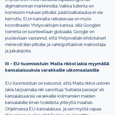
digimainonnan markkinoilla. Vaikka tutkinta on
komission mukaan pitkällä, päätösaikataulua ei ole
kerrottu. EU:n kannalta ratkaisevaa on myös
koordinaatio Yhdysvaltojen kanssa, sillä Googlen
toiminta on luonteeltaan globaalia. Google on
puolestaan vastannut, että Yhdysvaltain ehdotukset
menevät liian pitkälle ja vahingoittaisivat mainostajia
ja julkaisijoita.
III – EU-tuomioistuin: Malta rikkoi lakia myymällä
kansalaisuuksia varakkaille ulkomaalaisille
EU-tuomioistuin on katsonut, että Malta rikkoi unionin
lakia tarjoamalla niin sanottuja ”kultaisia passeja” eli
kansalaisuuksia varakkaille kolmansien maiden
kansalaisille ilman todellista yhteyttä maahan.
Ohjelmassa EU-kansalaisuus, ja sen myötä vapaa