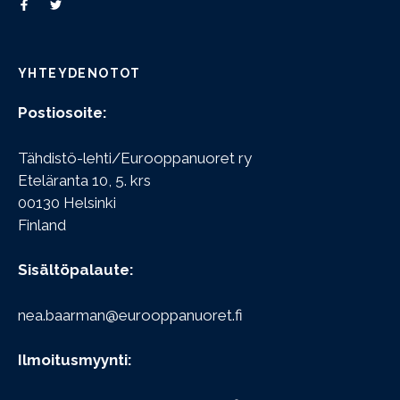
YHTEYDENOTOT
Postiosoite:
Tähdistö-lehti/Eurooppanuoret ry
Eteläranta 10, 5. krs
00130 Helsinki
Finland
Sisältöpalaute:
nea.baarman@eurooppanuoret.fi
Ilmoitusmyynti: