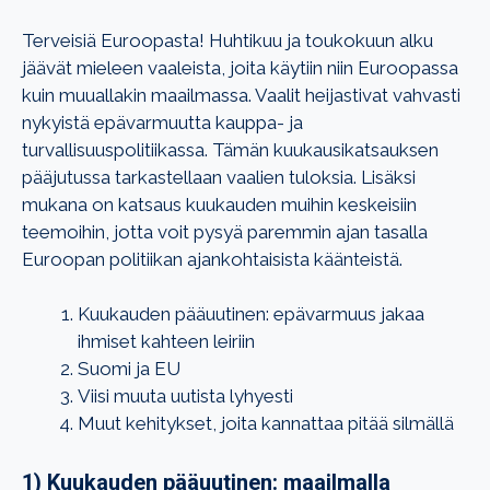
Terveisiä Euroopasta! Huhtikuu ja toukokuun alku
jäävät mieleen vaaleista, joita käytiin niin Euroopassa
kuin muuallakin maailmassa. Vaalit heijastivat vahvasti
nykyistä epävarmuutta kauppa- ja
turvallisuuspolitiikassa. Tämän kuukausikatsauksen
pääjutussa tarkastellaan vaalien tuloksia. Lisäksi
mukana on katsaus kuukauden muihin keskeisiin
teemoihin, jotta voit pysyä paremmin ajan tasalla
Euroopan politiikan ajankohtaisista käänteistä.
Kuukauden pääuutinen: epävarmuus jakaa
ihmiset kahteen leiriin
Suomi ja EU
Viisi muuta uutista lyhyesti
Muut kehitykset, joita kannattaa pitää silmällä
1) Kuukauden pääuutinen: maailmalla