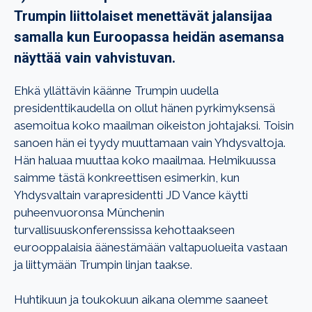
Trumpin liittolaiset menettävät jalansijaa
samalla kun Euroopassa heidän asemansa
näyttää vain vahvistuvan.
Ehkä yllättävin käänne Trumpin uudella
presidenttikaudella on ollut hänen pyrkimyksensä
asemoitua koko maailman oikeiston johtajaksi. Toisin
sanoen hän ei tyydy muuttamaan vain Yhdysvaltoja.
Hän haluaa muuttaa koko maailmaa. Helmikuussa
saimme tästä konkreettisen esimerkin, kun
Yhdysvaltain varapresidentti JD Vance käytti
puheenvuoronsa Münchenin
turvallisuuskonferenssissa kehottaakseen
eurooppalaisia äänestämään valtapuolueita vastaan
ja liittymään Trumpin linjan taakse.
Huhtikuun ja toukokuun aikana olemme saaneet