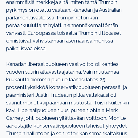
ensimmäisiä merkkejä siitä, miten tämä Trumpin
pyrkimys on otettu vastaan. Kanadan ja Australian
parlamenttivaaleissa Trumpin retoriikan
peräänkuuluttajat hylättiin ennennäkemättömän
vahvasti. Euroopassa toisaalta Trumpin liittolaiset
onnistuivat vahvistamaan asemaansa monissa
paikallisvaaleissa.
Kanadan liberaalipuolueen vaalivoitto oli kenties
vuoden suurin altavastaajatarina. Vain muutamaa
kuukautta aiemmin puolue laahasi lähes 25
prosenttiyksikköä konservatiivipuolueen perässä, ja
pääministeri Justin Trudeaun pitkä valtakausi oli
saanut monet kaipaamaan muutosta. Toisin kuitenkin
kävi. Liberaalipuolueen uusi puheenjohtaja Mark
Carney johti puolueen yllättävään voittoon. Monille
äänestäjille konservatiivipuolueen läheiset yhteydet
Trumpin hallintoon ja sen retoriikan samankaltaisuus