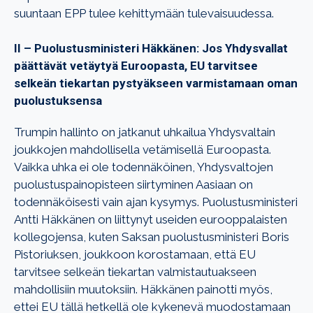
suuntaan EPP tulee kehittymään tulevaisuudessa.
II – Puolustusministeri Häkkänen: Jos Yhdysvallat
päättävät vetäytyä Euroopasta, EU tarvitsee
selkeän tiekartan pystyäkseen varmistamaan oman
puolustuksensa
Trumpin hallinto on jatkanut uhkailua Yhdysvaltain
joukkojen mahdollisella vetämisellä Euroopasta.
Vaikka uhka ei ole todennäköinen, Yhdysvaltojen
puolustuspainopisteen siirtyminen Aasiaan on
todennäköisesti vain ajan kysymys. Puolustusministeri
Antti Häkkänen on liittynyt useiden eurooppalaisten
kollegojensa, kuten Saksan puolustusministeri Boris
Pistoriuksen, joukkoon korostamaan, että EU
tarvitsee selkeän tiekartan valmistautuakseen
mahdollisiin muutoksiin. Häkkänen painotti myös,
ettei EU tällä hetkellä ole kykenevä muodostamaan