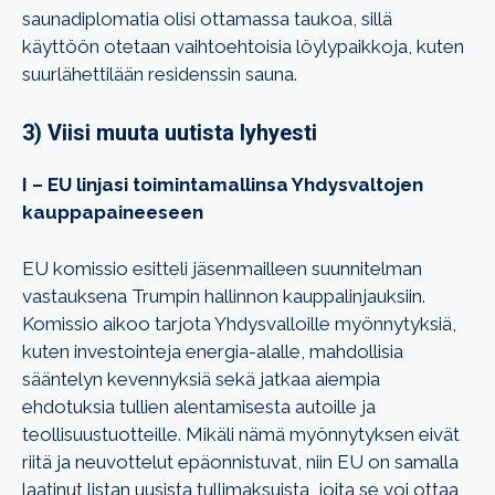
saunadiplomatia olisi ottamassa taukoa, sillä
käyttöön otetaan vaihtoehtoisia löylypaikkoja, kuten
suurlähettilään residenssin sauna.
3) Viisi muuta uutista lyhyesti
I – EU linjasi toimintamallinsa Yhdysvaltojen
kauppapaineeseen
EU komissio esitteli jäsenmailleen suunnitelman
vastauksena Trumpin hallinnon kauppalinjauksiin.
Komissio aikoo tarjota Yhdysvalloille myönnytyksiä,
kuten investointeja energia-alalle, mahdollisia
sääntelyn kevennyksiä sekä jatkaa aiempia
ehdotuksia tullien alentamisesta autoille ja
teollisuustuotteille. Mikäli nämä myönnytyksen eivät
riitä ja neuvottelut epäonnistuvat, niin EU on samalla
laatinut listan uusista tullimaksuista, joita se voi ottaa