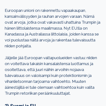
Euroopan unioni on rakennettu vapaakaupan,
kansainvälisyyden ja rauhan arvojen varaan. Nämä
ovat arvoja, jotka ovat vakavasti uhattuina Trumpin ja
hänen liittolaistensa maailmassa. Nyt EU:lla on
Kanadassa ja Australiassa liittolaisia, joiden kanssa se
voi puolustaa näitä arvoja ja rakentaa tulevaisuutta
niiden pohjalta.
Jäljelle jää Euroopan valtapuolueiden vastuu: niiden
on voitettava takaisin kansalaistensa luottamus ja
osoitettava, että juuri näihin arvoihin nojaava
tulevaisuus on valoisampi kuin protektionismin ja
vihanlietsonnan tarjoama vaihtoehto. Muuten
äänestäjillä ei tule olemaan vaihtoehtoa kuin valita
Trumpin retoriikan peräänkuuluttajat.
2) Suomi ja EU