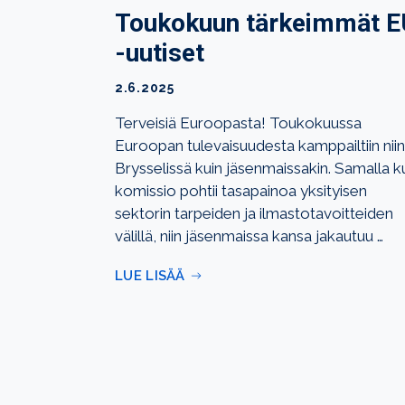
Toukokuun tärkeimmät E
-uutiset
2.6.2025
Terveisiä Euroopasta! Toukokuussa
Euroopan tulevaisuudesta kamppailtiin niin
Brysselissä kuin jäsenmaissakin. Samalla k
komissio pohtii tasapainoa yksityisen
sektorin tarpeiden ja ilmastotavoitteiden
välillä, niin jäsenmaissa kansa jakautuu …
LUE LISÄÄ