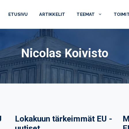
ETUSIVU
ARTIKKELIT
TEEMAT
TOIMI
Nicolas Koivisto
U
Lokakuun tärkeimmät EU -
M
uutiset
E