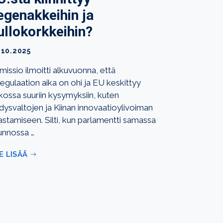
egenakkeihin ja
ullokorkkeihin?
.10.2025
missio ilmoitti alkuvuonna, että
regulaation aika on ohi ja EU keskittyy
tkossa suuriin kysymyksiin, kuten
dysvaltojen ja Kiinan innovaatioylivoiman
astamiseen. Silti, kun parlamentti samassa
tunnossa …
E LISÄÄ