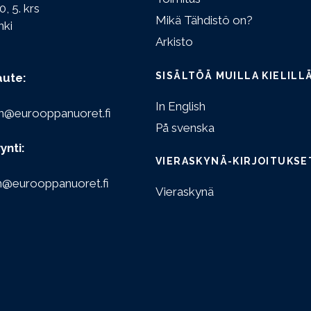
0, 5. krs
Mikä Tähdistö on?
nki
Arkisto
SISÄLTÖÄ MUILLA KIELILL
aute:
In English
n@eurooppanuoret.fi
På svenska
ynti:
VIERASKYNÄ-KIRJOITUKSE
n@eurooppanuoret.fi
Vieraskynä