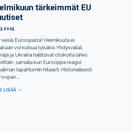
elmikuun tärkeimmät EU
uutiset
.3.2025
rveisiä Euroopasta! Helmikuuta ei
akaan voi kutsua tylsäksi. Yhdysvallat,
äjä ja Ukraina hallitsivat otsikoita lähes
ivittäin, samalla kun Eurooppa reagoi
ilman tapahtumiin hitaasti. Historiallisesti
roopan …
E LISÄÄ