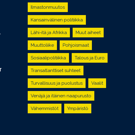
Ilmastonmuutos
Kansainvälinen politiikka
Lähi-itä ja Afrikka
Muut aiheet
Ä
Muuttoliike
Pohjoismaat
Sosiaalipolitiikka
Talous ja Euro
T
Transatlanttiset suhteet
Turvallisuus ja puolustus
Vaalit
Venäjä ja itäinen naapurusto
Vähemmistöt
Ympäristö