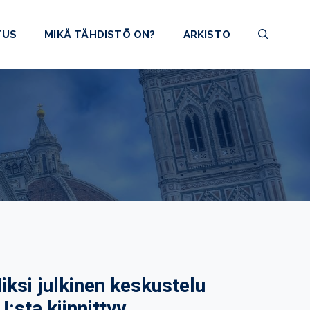
TUS
MIKÄ TÄHDISTÖ ON?
ARKISTO
iksi julkinen keskustelu
U:sta kiinnittyy