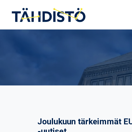
Siirry
sisältöön
Joulukuun tärkeimmät E
-uutiset