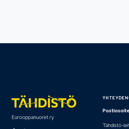
YHTEYDEN
Postiosoite
Eurooppanuoret ry
Tähdistö-le