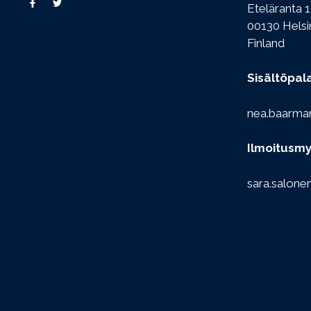
Eteläranta 1
00130 Helsi
Finland
Sisältöpal
nea.baarma
Ilmoitusmy
sara.salone