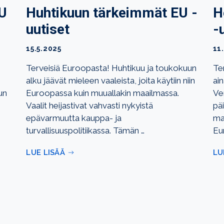
U
Huhtikuun tärkeimmät EU -
H
uutiset
-
15.5.2025
11
Terveisiä Euroopasta! Huhtikuu ja toukokuun
Te
alku jäävät mieleen vaaleista, joita käytiin niin
ain
un
Euroopassa kuin muuallakin maailmassa.
Ven
Vaalit heijastivat vahvasti nykyistä
pä
epävarmuutta kauppa- ja
maa
turvallisuuspolitiikassa. Tämän …
Eu
LUE LISÄÄ
LU