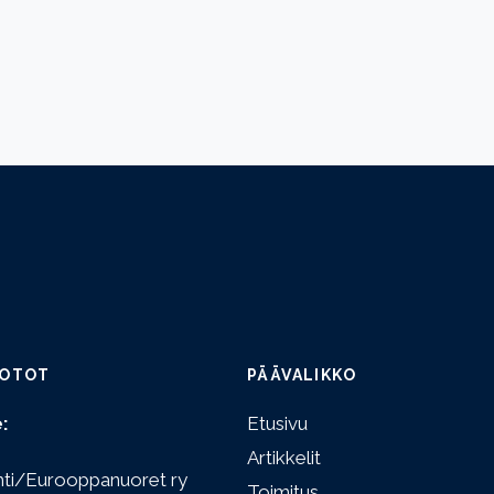
OTOT
PÄÄVALIKKO
:
Etusivu
Artikkelit
hti/Eurooppanuoret ry
Toimitus