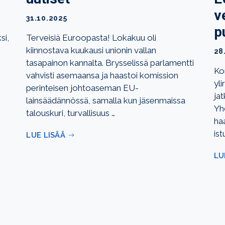
v
31.10.2025
p
si,
Terveisiä Euroopasta! Lokakuu oli
kiinnostava kuukausi unionin vallan
28
tasapainon kannalta. Brysselissä parlamentti
Ko
vahvisti asemaansa ja haastoi komission
yli
perinteisen johtoaseman EU-
ja
lainsäädännössä, samalla kun jäsenmaissa
Yh
talouskuri, turvallisuus …
ha
is
LUE LISÄÄ
LU