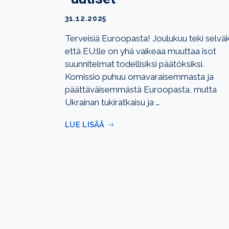
31.12.2025
Terveisiä Euroopasta! Joulukuu teki selväk
että EU:lle on yhä vaikeaa muuttaa isot
suunnitelmat todellisiksi päätöksiksi.
Komissio puhuu omavaraisemmasta ja
päättäväisemmästä Euroopasta, mutta
Ukrainan tukiratkaisu ja …
LUE LISÄÄ