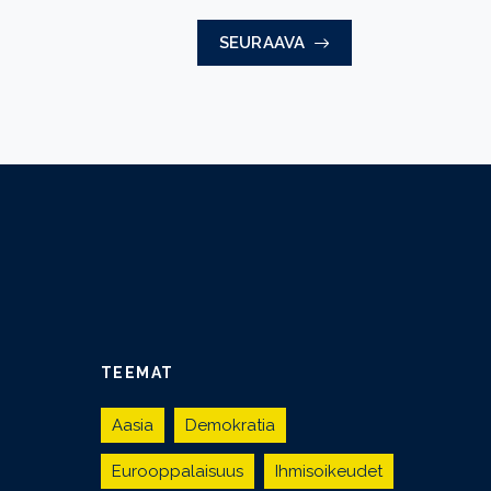
SEURAAVA
TEEMAT
Aasia
Demokratia
Eurooppalaisuus
Ihmisoikeudet