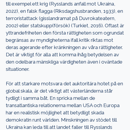
till exempel ett krig (Rysslands anfall mot Ukraina,
2022), en falsk flagga (Riksdagshusbranden, 1933), en
terroristattack (gisslandramat på Duvrokateatern,
2002) eller statskupp(försök) (Turkiet, 2016). Oftast är
yttrandefriheten den första rättigheten som ogrundat
begränsas av myndigheterna ifall kritik riktas mot
deras agerande efter kränkningen av våra rättigheter.
Det är viktigt för alla att komma ihåg betydelsen av
den odelbara mänskliga värdigheten även i oväntade
situationer.
För att starkare motsvara det auktoritära hotet på en
global skala, är det viktigt att västerländerna står
tydligt i samma båt. En spricka mellan de
transatlantiska relationerna mellan USA och Europa
har en realistisk möjlighet att betydligt skada
demokratin runt världen. Minskningen av stödet till
Ukraina kan leda till att landet faller till Rysslands