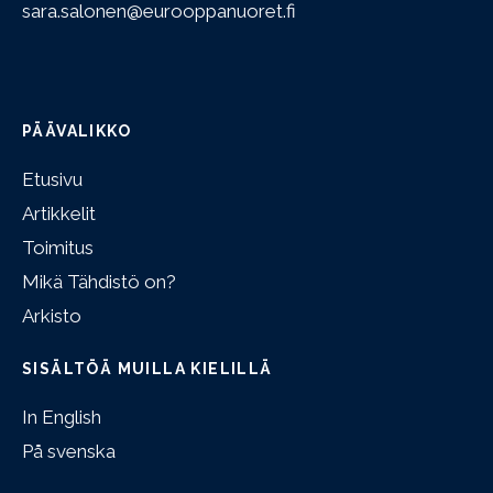
sara.salonen@eurooppanuoret.fi
PÄÄVALIKKO
Etusivu
Artikkelit
Toimitus
Mikä Tähdistö on?
Arkisto
SISÄLTÖÄ MUILLA KIELILLÄ
In English
På svenska