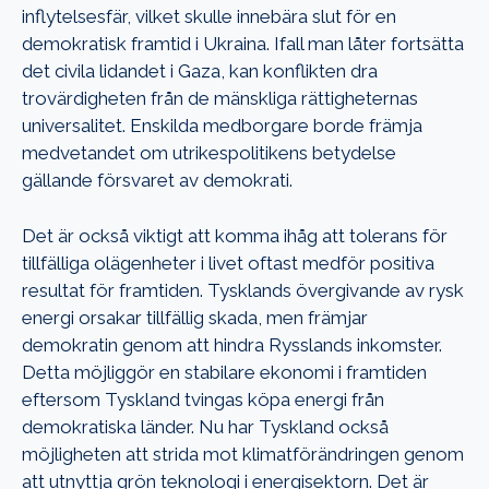
inflytelsesfär, vilket skulle innebära slut för en
demokratisk framtid i Ukraina. Ifall man låter fortsätta
det civila lidandet i Gaza, kan konflikten dra
trovärdigheten från de mänskliga rättigheternas
universalitet. Enskilda medborgare borde främja
medvetandet om utrikespolitikens betydelse
gällande försvaret av demokrati.
Det är också viktigt att komma ihåg att tolerans för
tillfälliga olägenheter i livet oftast medför positiva
resultat för framtiden. Tysklands övergivande av rysk
energi orsakar tillfällig skada, men främjar
demokratin genom att hindra Rysslands inkomster.
Detta möjliggör en stabilare ekonomi i framtiden
eftersom Tyskland tvingas köpa energi från
demokratiska länder. Nu har Tyskland också
möjligheten att strida mot klimatförändringen genom
att utnyttja grön teknologi i energisektorn. Det är