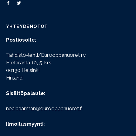
YHTEYDENOTOT
Postiosoite:
Tähdistö-lehti/Eurooppanuoret ry
Eteläranta 10, 5. krs
00130 Helsinki
Finland
Sisältöpalaute:
nea.baarman@eurooppanuoret.fi
Ilmoitusmyynti: