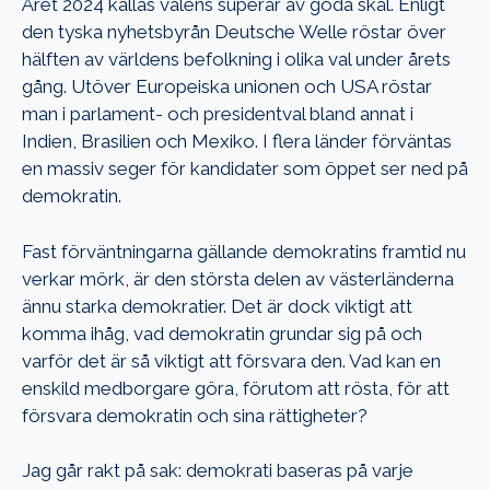
Året 2024 kallas valens superår av goda skäl. Enligt
den tyska nyhetsbyrån Deutsche Welle röstar över
hälften av världens befolkning i olika val under årets
gång. Utöver Europeiska unionen och USA röstar
man i parlament- och presidentval bland annat i
Indien, Brasilien och Mexiko. I flera länder förväntas
en massiv seger för kandidater som öppet ser ned på
demokratin.
Fast förväntningarna gällande demokratins framtid nu
verkar mörk, är den största delen av västerländerna
ännu starka demokratier. Det är dock viktigt att
komma ihåg, vad demokratin grundar sig på och
varför det är så viktigt att försvara den. Vad kan en
enskild medborgare göra, förutom att rösta, för att
försvara demokratin och sina rättigheter?
Jag går rakt på sak: demokrati baseras på varje