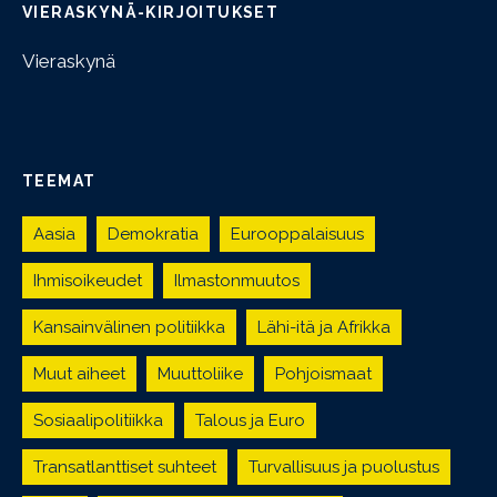
VIERASKYNÄ-KIRJOITUKSET
Vieraskynä
TEEMAT
Aasia
Demokratia
Eurooppalaisuus
Ihmisoikeudet
Ilmastonmuutos
Kansainvälinen politiikka
Lähi-itä ja Afrikka
Muut aiheet
Muuttoliike
Pohjoismaat
Sosiaalipolitiikka
Talous ja Euro
Transatlanttiset suhteet
Turvallisuus ja puolustus