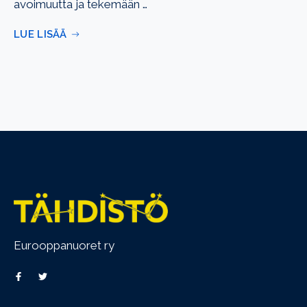
avoimuutta ja tekemään …
LUE LISÄÄ
Eurooppanuoret ry