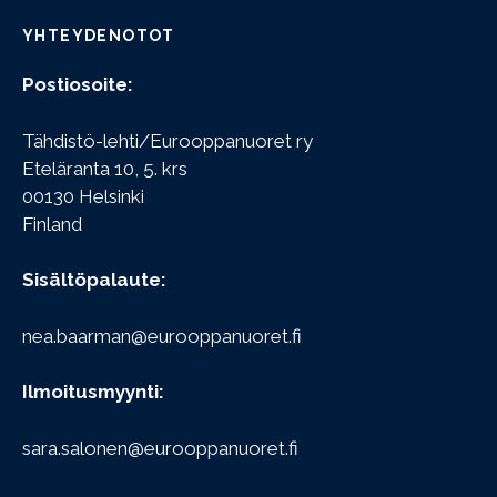
YHTEYDENOTOT
Postiosoite:
Tähdistö-lehti/Eurooppanuoret ry
Eteläranta 10, 5. krs
00130 Helsinki
Finland
Sisältöpalaute:
nea.baarman@eurooppanuoret.fi
Ilmoitusmyynti:
sara.salonen@eurooppanuoret.fi