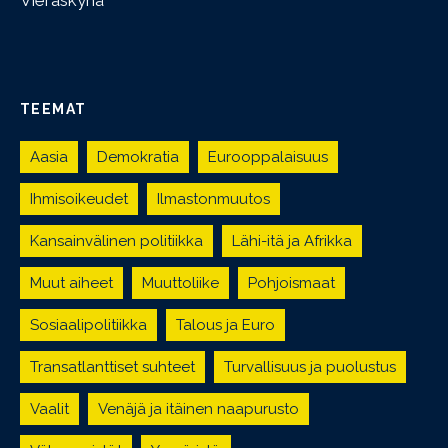
Vieraskynä
TEEMAT
Aasia
Demokratia
Eurooppalaisuus
Ihmisoikeudet
Ilmastonmuutos
Kansainvälinen politiikka
Lähi-itä ja Afrikka
Muut aiheet
Muuttoliike
Pohjoismaat
Sosiaalipolitiikka
Talous ja Euro
Transatlanttiset suhteet
Turvallisuus ja puolustus
Vaalit
Venäjä ja itäinen naapurusto