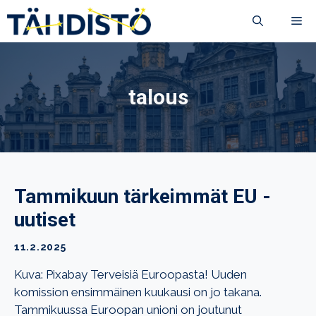
Siirry
VA
sisältöön
talous
Tammikuun tärkeimmät EU -
uutiset
11.2.2025
Kuva: Pixabay Terveisiä Euroopasta! Uuden
komission ensimmäinen kuukausi on jo takana.
Tammikuussa Euroopan unioni on joutunut