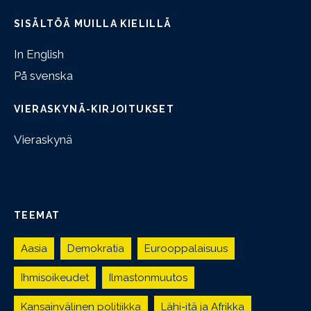
SISÄLTÖÄ MUILLA KIELILLÄ
In English
På svenska
VIERASKYNÄ-KIRJOITUKSET
Vieraskynä
TEEMAT
Aasia
Demokratia
Eurooppalaisuus
Ihmisoikeudet
Ilmastonmuutos
Kansainvälinen politiikka
Lähi-itä ja Afrikka