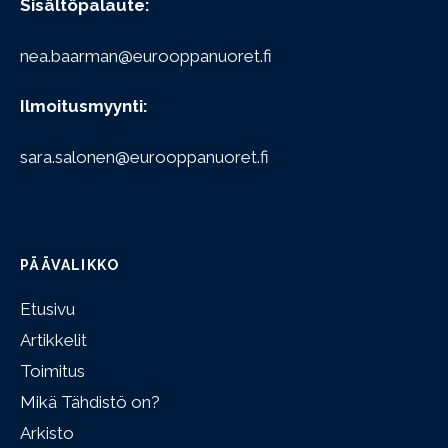
Sisältöpalaute:
nea.baarman@eurooppanuoret.fi
Ilmoitusmyynti:
sara.salonen@eurooppanuoret.fi
PÄÄVALIKKO
Etusivu
Artikkelit
Toimitus
Mikä Tähdistö on?
Arkisto