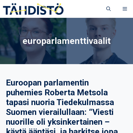
Siirry
VA
sisältöön
europarlamenttivaalit
Euroopan parlamentin
puhemies Roberta Metsola
tapasi nuoria Tiedekulmassa
Suomen vierailullaan: “Viesti
nuorille oli yksinkertainen –
käytä ääntäsi, ja harkitse jopa