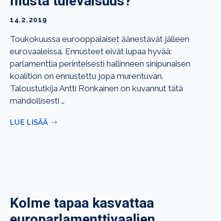
musta tulevaisuus?
14.2.2019
Toukokuussa eurooppalaiset äänestävät jälleen
eurovaaleissa. Ennusteet eivät lupaa hyvää:
parlamenttia perinteisesti hallinneen sinipunaisen
koalition on ennustettu jopa murentuvan.
Taloustutkija Antti Ronkainen on kuvannut tätä
mahdollisesti …
LUE LISÄÄ
Kolme tapaa kasvattaa
europarlamenttivaalien