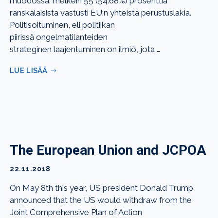
muodossa: melkein 55 (54.68%) prosenttia
ranskalaisista vastusti EU:n yhteistä perustuslakia.
Politisoituminen, eli politiikan
piirissä ongelmatilanteiden
strateginen laajentuminen on ilmiö, jota …
LUE LISÄÄ
The European Union and JCPOA
22.11.2018
On May 8th this year, US president Donald Trump
announced that the US would withdraw from the
Joint Comprehensive Plan of Action