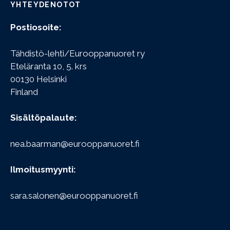
YHTEYDENOTOT
Postiosoite:
Tähdistö-lehti/Eurooppanuoret ry
Eteläranta 10, 5. krs
00130 Helsinki
Finland
Sisältöpalaute:
nea.baarman@eurooppanuoret.fi
Ilmoitusmyynti:
sara.salonen@eurooppanuoret.fi