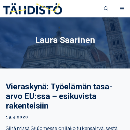
Siirry
VA
sisältöön
Laura Saarinen
Vieraskynä: Työelämän tasa-
arvo EU:ssa – esikuvista
rakenteisiin
19.4.2020
Siinä missä S(u)omessa on ilakoitu kansainvälisestä