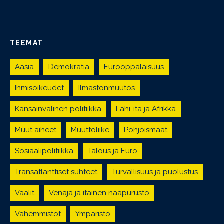
TEEMAT
Aasia
Demokratia
Eurooppalaisuus
Ihmisoikeudet
Ilmastonmuutos
Kansainvälinen politiikka
Lähi-itä ja Afrikka
Muut aiheet
Muuttoliike
Pohjoismaat
Sosiaalipolitiikka
Talous ja Euro
Transatlanttiset suhteet
Turvallisuus ja puolustus
Vaalit
Venäjä ja itäinen naapurusto
Vähemmistöt
Ympäristö