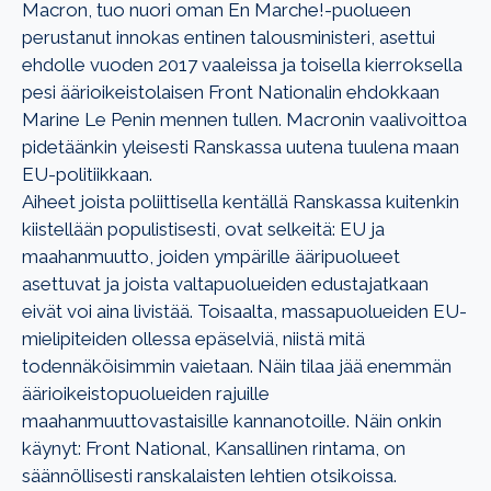
Macron, tuo nuori oman En Marche!-puolueen
perustanut innokas entinen talousministeri, asettui
ehdolle vuoden 2017 vaaleissa ja toisella kierroksella
pesi äärioikeistolaisen Front Nationalin ehdokkaan
Marine Le Penin mennen tullen. Macronin vaalivoittoa
pidetäänkin yleisesti Ranskassa uutena tuulena maan
EU-politiikkaan.
Aiheet joista poliittisella kentällä Ranskassa kuitenkin
kiistellään populistisesti, ovat selkeitä: EU ja
maahanmuutto, joiden ympärille ääripuolueet
asettuvat ja joista valtapuolueiden edustajatkaan
eivät voi aina livistää. Toisaalta, massapuolueiden EU-
mielipiteiden ollessa epäselviä, niistä mitä
todennäköisimmin vaietaan. Näin tilaa jää enemmän
äärioikeistopuolueiden rajuille
maahanmuuttovastaisille kannanotoille. Näin onkin
käynyt: Front National, Kansallinen rintama, on
säännöllisesti ranskalaisten lehtien otsikoissa.