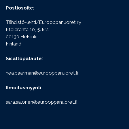
Postiosoite:
Tähdistö-lehti/Eurooppanuoret ry
Eteläranta 10, 5. krs
00130 Helsinki
Finland
Sisältöpalaute:
nea.baarman@eurooppanuoret.fi
Ilmoitusmyynti:
sara.salonen@eurooppanuoret.fi