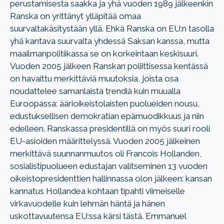
perustamisesta saakka ja yhä vuoden 1989 jälkeenkin
Ranska on yrittänyt ylläpitää omaa
suurvaltakäsitystään yllä. Ehkä Ranska on EU:n tasolla
yhä kantava suurvalta yhdessä Saksan kanssa, mutta
maailmanpolitiikassa se on korkeintaan keskisuuri.
Vuoden 2005 jälkeen Ranskan poliittisessa kentässä
on havaittu merkittäviä muutoksia, joista osa
noudattelee samanlaista trendiä kuin muualla
Euroopassa: äärioikeistolaisten puolueiden nousu,
edustuksellisen demokratian epämuodikkuus ja niin
edelleen. Ranskassa presidentillä on myös suuri rooli
EU-asioiden määrittelyssä. Vuoden 2005 jälkeinen
merkittävä suunnanmuutos oli Francois Hollanden,
sosialistipuolueen edustajan valitseminen 13 vuoden
oikeistopresidenttien hallinnassa olon jälkeen: kansan
kannatus Hollandea kohtaan tipahti viimeiselle
virkavuodelle kuin lehmän häntä ja hänen
uskottavuutensa EU:ssa kärsi tästä. Emmanuel