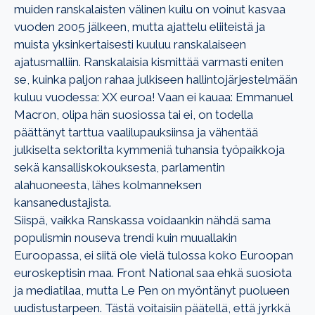
muiden ranskalaisten välinen kuilu on voinut kasvaa
vuoden 2005 jälkeen, mutta ajattelu eliiteistä ja
muista yksinkertaisesti kuuluu ranskalaiseen
ajatusmalliin. Ranskalaisia kismittää varmasti eniten
se, kuinka paljon rahaa julkiseen hallintojärjestelmään
kuluu vuodessa: XX euroa! Vaan ei kauaa: Emmanuel
Macron, olipa hän suosiossa tai ei, on todella
päättänyt tarttua vaalilupauksiinsa ja vähentää
julkiselta sektorilta kymmeniä tuhansia työpaikkoja
sekä kansalliskokouksesta, parlamentin
alahuoneesta, lähes kolmanneksen
kansanedustajista.
Siispä, vaikka Ranskassa voidaankin nähdä sama
populismin nouseva trendi kuin muuallakin
Euroopassa, ei siitä ole vielä tulossa koko Euroopan
euroskeptisin maa. Front National saa ehkä suosiota
ja mediatilaa, mutta Le Pen on myöntänyt puolueen
uudistustarpeen. Tästä voitaisiin päätellä, että jyrkkä