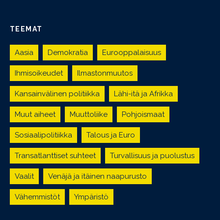
TEEMAT
Aasia
Demokratia
Eurooppalaisuus
Ihmisoikeudet
Ilmastonmuutos
Kansainvälinen politiikka
Lähi-itä ja Afrikka
Muut aiheet
Muuttoliike
Pohjoismaat
Sosiaalipolitiikka
Talous ja Euro
Transatlanttiset suhteet
Turvallisuus ja puolustus
Vaalit
Venäjä ja itäinen naapurusto
Vähemmistöt
Ympäristö