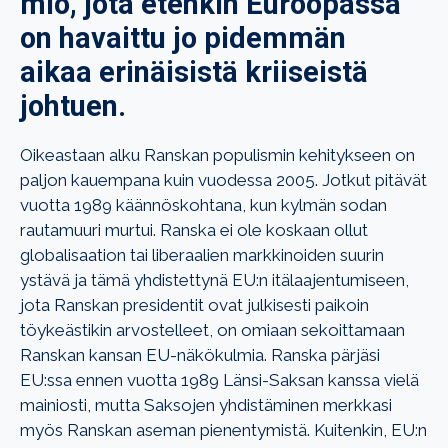
miö, jota etenkin Euroopassa
on havaittu jo pidemmän
aikaa erinäisistä kriiseistä
johtuen.
Oikeastaan alku Ranskan populismin kehitykseen on
paljon kauempana kuin vuodessa 2005. Jotkut pitävät
vuotta 1989 käännöskohtana, kun kylmän sodan
rautamuuri murtui. Ranska ei ole koskaan ollut
globalisaation tai liberaalien markkinoiden suurin
ystävä ja tämä yhdistettynä EU:n itälaajentumiseen,
jota Ranskan presidentit ovat julkisesti paikoin
töykeästikin arvostelleet, on omiaan sekoittamaan
Ranskan kansan EU-näkökulmia. Ranska pärjäsi
EU:ssa ennen vuotta 1989 Länsi-Saksan kanssa vielä
mainiosti, mutta Saksojen yhdistäminen merkkasi
myös Ranskan aseman pienentymistä. Kuitenkin, EU:n