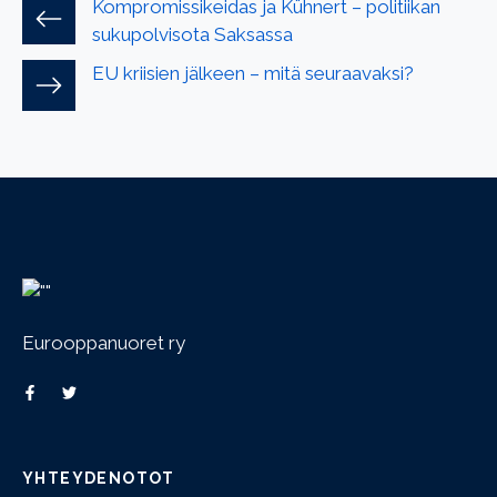
Kompromissikeidas ja Kühnert – politiikan
sukupolvisota Saksassa
EU kriisien jälkeen – mitä seuraavaksi?
Eurooppanuoret ry
YHTEYDENOTOT