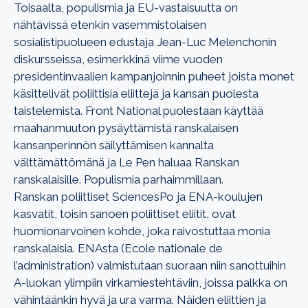
Toisaalta, populismia ja EU-vastaisuutta on
nähtävissä etenkin vasemmistolaisen
sosialistipuolueen edustaja Jean-Luc Melenchonin
diskursseissa, esimerkkinä viime vuoden
presidentinvaalien kampanjoinnin puheet joista monet
käsittelivät poliittisia eliittejä ja kansan puolesta
taistelemista. Front National puolestaan käyttää
maahanmuuton pysäyttämistä ranskalaisen
kansanperinnön säilyttämisen kannalta
välttämättömänä ja Le Pen haluaa Ranskan
ranskalaisille. Populismia parhaimmillaan.
Ranskan poliittiset SciencesPo ja ENA-koulujen
kasvatit, toisin sanoen poliittiset eliitit, ovat
huomionarvoinen kohde, joka raivostuttaa monia
ranskalaisia. ENAsta (Ecole nationale de
l’administration) valmistutaan suoraan niin sanottuihin
A-luokan ylimpiin virkamiestehtäviin, joissa palkka on
vähintäänkin hyvä ja ura varma. Näiden eliittien ja