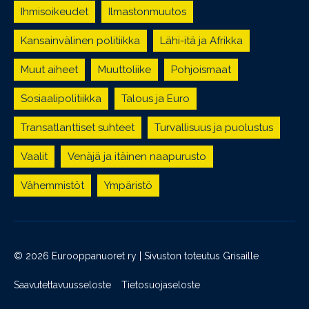
Ihmisoikeudet
Ilmastonmuutos
Kansainvälinen politiikka
Lähi-itä ja Afrikka
Muut aiheet
Muuttoliike
Pohjoismaat
Sosiaalipolitiikka
Talous ja Euro
Transatlanttiset suhteet
Turvallisuus ja puolustus
Vaalit
Venäjä ja itäinen naapurusto
Vähemmistöt
Ympäristö
© 2026 Eurooppanuoret ry | Sivuston toteutus
Grisaille
Saavutettavuusseloste
Tietosuojaseloste