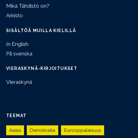
Mikä Tähdistö on?
Arkisto
SISÄLTÖÄ MUILLA KIELILLÄ
In English
På svenska
VIERASKYNÄ-KIRJOITUKSET
Vieraskynä
TEEMAT
Aasia
Demokratia
Eurooppalaisuus