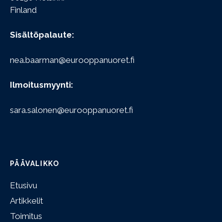
Finland
Sisältöpalaute:
nea.baarman@eurooppanuoret.fi
Ilmoitusmyynti:
sara.salonen@eurooppanuoret.fi
PÄÄVALIKKO
Etusivu
Artikkelit
Toimitus