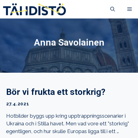
Siirry
VA
sisältöön
Anna Savolainen
Bör vi frukta ett storkrig?
27.4.2021
Hotbilder byggs upp kring upptrappningsscenarier i
Ukraina och i Stilla havet. Men vad vore ett ”storkrig”
egentligen, och hur skulle Europas ligga till i ett …