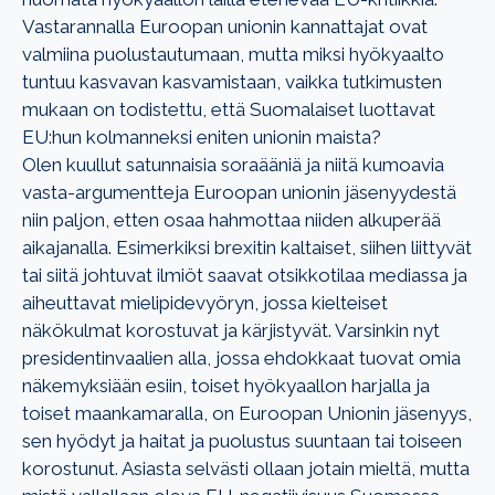
Vastarannalla Euroopan unionin kannattajat ovat
valmiina puolustautumaan, mutta miksi hyökyaalto
tuntuu kasvavan kasvamistaan, vaikka tutkimusten
mukaan on todistettu, että Suomalaiset luottavat
EU:hun kolmanneksi eniten unionin maista?
Olen kuullut satunnaisia soraääniä ja niitä kumoavia
vasta-argumentteja Euroopan unionin jäsenyydestä
niin paljon, etten osaa hahmottaa niiden alkuperää
aikajanalla. Esimerkiksi brexitin kaltaiset, siihen liittyvät
tai siitä johtuvat ilmiöt saavat otsikkotilaa mediassa ja
aiheuttavat mielipidevyöryn, jossa kielteiset
näkökulmat korostuvat ja kärjistyvät. Varsinkin nyt
presidentinvaalien alla, jossa ehdokkaat tuovat omia
näkemyksiään esiin, toiset hyökyaallon harjalla ja
toiset maankamaralla, on Euroopan Unionin jäsenyys,
sen hyödyt ja haitat ja puolustus suuntaan tai toiseen
korostunut. Asiasta selvästi ollaan jotain mieltä, mutta