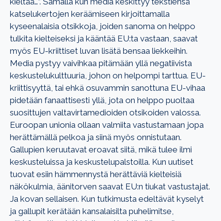
kieltää…”. Samalla kun media keskittyy tekstiensä
katselukertojen keräämiseen kirjoittamalla
kyseenalaisia otsikkoja, joiden sanoma on helppo
tulkita kielteiseksi ja kääntää EU:ta vastaan, saavat
myös EU-kriittiset luvan lisätä bensaa liekkeihin.
Media pystyy vaivihkaa pitämään yllä negatiivista
keskustelukulttuuria, johon on helpompi tarttua. EU-
kriittisyyttä, tai ehkä osuvammin sanottuna EU-vihaa
pidetään fanaattisesti yllä, jota on helppo puoltaa
suosittujen valtavirtamedioiden otsikoiden valossa.
Euroopan unionia ollaan valmiita vastustamaan jopa
herättämällä pelkoa ja siinä myös onnistutaan.
Gallupien keruutavat eroavat siitä, mikä tulee ilmi
keskusteluissa ja keskustelupalstoilla. Kun uutiset
tuovat esiin hämmennystä herättäviä kielteisiä
näkökulmia, äänitorven saavat EU:n tiukat vastustajat.
Ja kovan sellaisen. Kun tutkimusta edeltävät kyselyt
ja gallupit kerätään kansalaisilta puhelimitse,