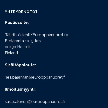
YHTEYDENOTOT
Postiosoite:
Tähdistö-lehti/Eurooppanuoret ry
Eteläranta 10, 5. krs
00130 Helsinki
Finland
Sisältöpalaute:
nea.baarman@eurooppanuoret.fi
Ilmoitusmyynti:
sara.salonen@eurooppanuoret.fi