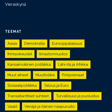
Vieraskynä
TEEMAT
Aasia
Demokratia
Eurooppalaisuus
Ihmisoikeudet
Ilmastonmuutos
Kansainvälinen politiikka
Lähi-itä ja Afrikka
Muut aiheet
Muuttoliike
Pohjoismaat
Sosiaalipolitiikka
Talous ja Euro
Transatlanttiset suhteet
Turvallisuus ja puolustus
Vaalit
Venäjä ja itäinen naapurusto