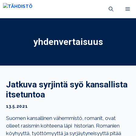
Siirry
VA
sisältöön
yhdenvertaisuus
Jatkuva syrjintä syö kansallista
itsetuntoa
13.5.2021
Suomen kansallinen vähemmistö, romanit, ovat
olleet rasismin kohteena läpi historian. Romanien
köyhyyttä, työttömyyttä ja syrjäytyneisyyttä pitää