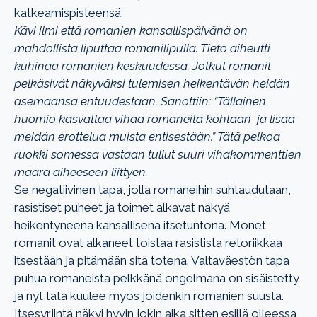
katkeamispisteensä.
Kävi ilmi että romanien kansallispäivänä on
mahdollista liputtaa romanilipulla. Tieto aiheutti
kuhinaa romanien keskuudessa. Jotkut romanit
pelkäsivät näkyväksi tulemisen heikentävän heidän
asemaansa entuudestaan. Sanottiin: “Tällainen
huomio kasvattaa vihaa romaneita kohtaan ja lisää
meidän erottelua muista entisestään.” Tätä pelkoa
ruokki somessa vastaan tullut suuri vihakommenttien
määrä aiheeseen liittyen.
Se negatiivinen tapa, jolla romaneihin suhtaudutaan,
rasistiset puheet ja toimet alkavat näkyä
heikentyneenä kansallisena itsetuntona. Monet
romanit ovat alkaneet toistaa rasistista retoriikkaa
itsestään ja pitämään sitä totena. Valtaväestön tapa
puhua romaneista pelkkänä ongelmana on sisäistetty
ja nyt tätä kuulee myös joidenkin romanien suusta.
Itsesyrjintä näkyi hyvin jokin aika sitten esillä olleessa