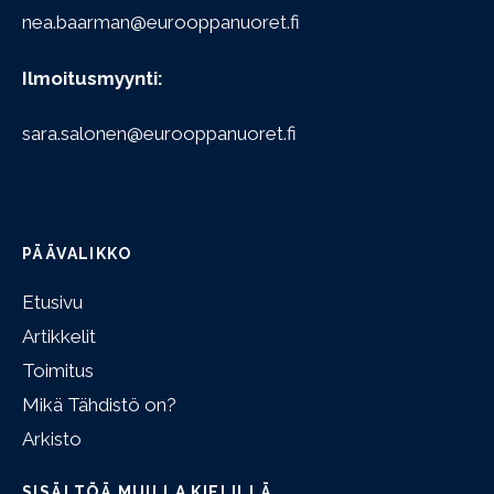
nea.baarman@eurooppanuoret.fi
Ilmoitusmyynti:
sara.salonen@eurooppanuoret.fi
PÄÄVALIKKO
Etusivu
Artikkelit
Toimitus
Mikä Tähdistö on?
Arkisto
SISÄLTÖÄ MUILLA KIELILLÄ