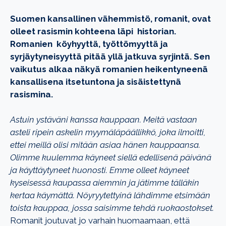
Suomen kansallinen vähemmistö, romanit, ovat
olleet rasismin kohteena läpi historian.
Romanien köyhyyttä, työttömyyttä ja
syrjäytyneisyyttä pitää yllä jatkuva syrjintä. Sen
vaikutus alkaa näkyä romanien heikentyneenä
kansallisena itsetuntona ja sisäistettynä
rasismina.
Astuin ystäväni kanssa kauppaan. Meitä vastaan
asteli ripein askelin myymäläpäällikkö, joka ilmoitti,
ettei meillä olisi mitään asiaa hänen kauppaansa.
Olimme kuulemma käyneet siellä edellisenä päivänä
ja käyttäytyneet huonosti. Emme olleet käyneet
kyseisessä kaupassa aiemmin ja jätimme tälläkin
kertaa käymättä. Nöyryytettyinä lähdimme etsimään
toista kauppaa, jossa saisimme tehdä ruokaostokset.
Romanit joutuvat jo varhain huomaamaan, että