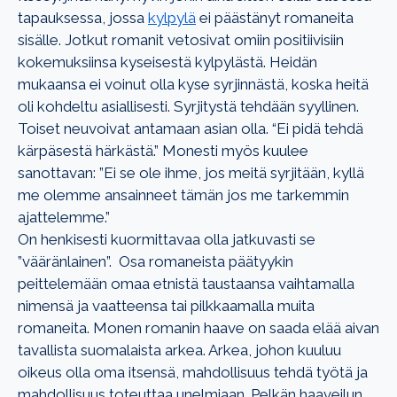
tapauksessa, jossa
kylpylä
ei päästänyt romaneita
sisälle. Jotkut romanit vetosivat omiin positiivisiin
kokemuksiinsa kyseisestä kylpylästä. Heidän
mukaansa ei voinut olla kyse syrjinnästä, koska heitä
oli kohdeltu asiallisesti. Syrjitystä tehdään syyllinen.
Toiset neuvoivat antamaan asian olla. “Ei pidä tehdä
kärpäsestä härkästä.” Monesti myös kuulee
sanottavan:
”Ei se ole ihme, jos meitä syrjitään, kyllä
me olemme ansainneet tämän jos me tarkemmin
ajattelemme.”
On henkisesti kuormittavaa olla jatkuvasti se
”vääränlainen”. Osa romaneista päätyykin
peittelemään omaa etnistä taustaansa vaihtamalla
nimensä ja vaatteensa tai pilkkaamalla muita
romaneita. Monen romanin haave on saada elää aivan
tavallista suomalaista arkea. Arkea, johon kuuluu
oikeus olla oma itsensä, mahdollisuus tehdä työtä ja
mahdollisuus toteuttaa unelmiaan.
Pelkän haaveilun