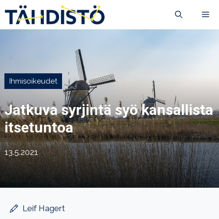
Siirry
VA
sisältöön
Ihmisoikeudet
Jatkuva syrjintä syö kansallista
itsetuntoa
13.5.2021
Leif Hagert