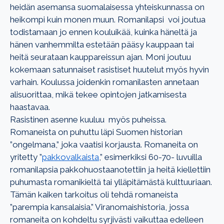
heidän asemansa suomalaisessa yhteiskunnassa on
heikompi kuin monen muun. Romanilapsi voi joutua
todistamaan jo ennen kouluikää, kuinka häneltä ja
hänen vanhemmilta estetään pääsy kauppaan tai
heitä seurataan kauppareissun ajan. Moni joutuu
kokemaan satunnaiset rasistiset huutelut myös hyvin
varhain. Koulussa joidenkin romanilasten annetaan
alisuorittaa, mikä tekee opintojen jatkamisesta
haastavaa.
Rasistinen asenne kuuluu myös puheissa.
Romaneista on puhuttu läpi Suomen historian
”ongelmana,” joka vaatisi korjausta. Romaneita on
yritetty ”
pakkovalkaista
,” esimerkiksi 60-70- luvuilla
romanilapsia pakkohuostaanotettiin ja heitä kiellettiin
puhumasta romanikieltä tai ylläpitämästä kulttuuriaan.
Tämän kaiken tarkoitus oli tehdä romaneista
”parempia kansalaisia.” Viranomaishistoria, jossa
romaneita on kohdeltu syrjivästi vaikuttaa edelleen