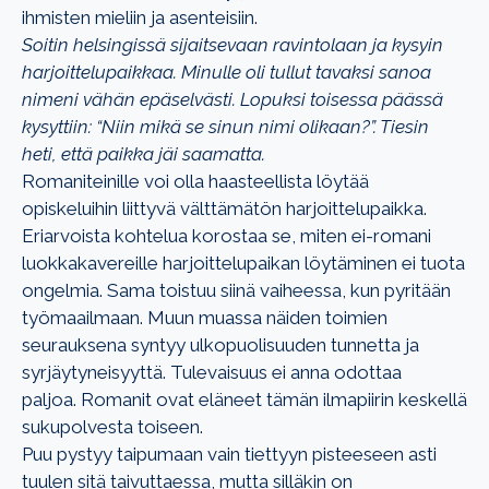
ihmisten mieliin ja asenteisiin.
Soitin helsingissä sijaitsevaan ravintolaan ja kysyin
harjoittelupaikkaa. Minulle oli tullut tavaksi sanoa
nimeni vähän epäselvästi. Lopuksi toisessa päässä
kysyttiin: “Niin mikä se sinun nimi olikaan?”. Tiesin
heti, että paikka jäi saamatta.
Romaniteinille voi olla haasteellista löytää
opiskeluihin liittyvä välttämätön harjoittelupaikka.
Eriarvoista kohtelua korostaa se, miten ei-romani
luokkakavereille harjoittelupaikan löytäminen ei tuota
ongelmia. Sama toistuu siinä vaiheessa, kun pyritään
työmaailmaan. Muun muassa näiden toimien
seurauksena syntyy ulkopuolisuuden tunnetta ja
syrjäytyneisyyttä. Tulevaisuus ei anna odottaa
paljoa.
Romanit ovat eläneet tämän ilmapiirin keskellä
sukupolvesta toiseen.
Puu pystyy taipumaan vain tiettyyn pisteeseen asti
tuulen sitä taivuttaessa, mutta silläkin on