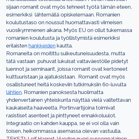
sijaan romanit ovat myös tehneet työtä tämän eteen,
esimerkiksi lähtemällä opiskelemaan. Romanien
koulutustaso on noussut huomattavasti viimeisen
vuosikymmenen aikana. Myös EU on ollut tukemassa
romanien koulutusta ja työllistymistä esimerkiksi
erilaisten
hankkeiden
kautta.
Romaneita on moitittu sulkeutuneisuudesta, mutta
tätä vastaan puhuvat lukuisat valtaväestölle pidetyt
luennot ja seminaarit, joissa romanit ovat kertoneet
kulttuuristaan ja ajatuksistaan. Romanit ovat myös
osallistuneet heitä koskeviin tutkimuksiin 60-luvulta
lähtien
.
Romanien panoksesta huolimatta
yhdenvertainen yhteiskunta näyttää vielä valitettavan
kaukaiselta haaveelta. Portinvartijoina toimivat
rasistiset asenteet ja pinttyneet ennakkoluulot.
Integraatio on kahden kauppa, se ei voi olla vain
toisen, heikommassa asemassa olevan vastuulla.
TEKSTI: Leif Hagert, Vuoden nuori eurooppalainen