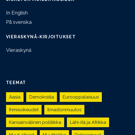
In English
På svenska
VIERASKYNÄ-KIRJOITUKSET
Vieraskynä
TEEMAT
Aasia
Demokratia
Eurooppalaisuus
Ihmisoikeudet
Ilmastonmuutos
Kansainvälinen politiikka
Lähi-itä ja Afrikka