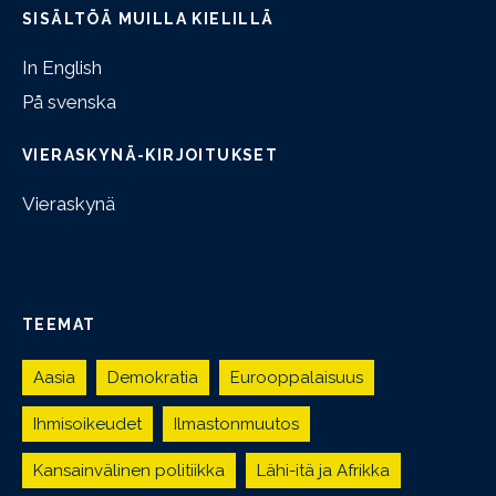
SISÄLTÖÄ MUILLA KIELILLÄ
In English
På svenska
VIERASKYNÄ-KIRJOITUKSET
Vieraskynä
TEEMAT
Aasia
Demokratia
Eurooppalaisuus
Ihmisoikeudet
Ilmastonmuutos
Kansainvälinen politiikka
Lähi-itä ja Afrikka