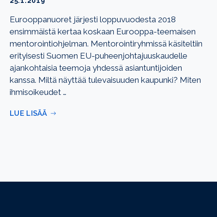
25.1.2019
Eurooppanuoret järjesti loppuvuodesta 2018
ensimmäistä kertaa koskaan Eurooppa-teemaisen
mentorointiohjelman. Mentorointiryhmissä käsiteltiin
erityisesti Suomen EU-puheenjohtajuuskaudelle
ajankohtaisia teemoja yhdessä asiantuntijoiden
kanssa. Miltä näyttää tulevaisuuden kaupunki? Miten
ihmisoikeudet …
LUE LISÄÄ