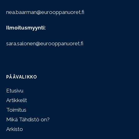
nea.baarman@eurooppanuoret.fi
Ilmoitusmyynti:
sara.salonen@eurooppanuoret.fi
PÄÄVALIKKO
Etusivu
Artikkelit
Toimitus
Mikä Tähdistö on?
Arkisto