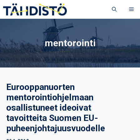
Siirry
VA
sisältöön
mentorointi
Eurooppanuorten
mentorointiohjelmaan
osallistuneet ideoivat
tavoitteita Suomen EU-
puheenjohtajuusvuodelle