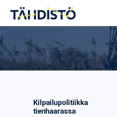
Siirry
sisältöön
Kilpailupolitiikka
tienhaarassa