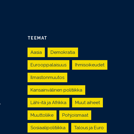
TEEMAT
Aasia
Demokratia
Eurooppalaisuus
Ihmisoikeudet
Ilmastonmuutos
Kansainvälinen politiikka
Lähi-itä ja Afrikka
Muut aiheet
Ä
Muuttoliike
Pohjoismaat
Sosiaalipolitiikka
Talous ja Euro