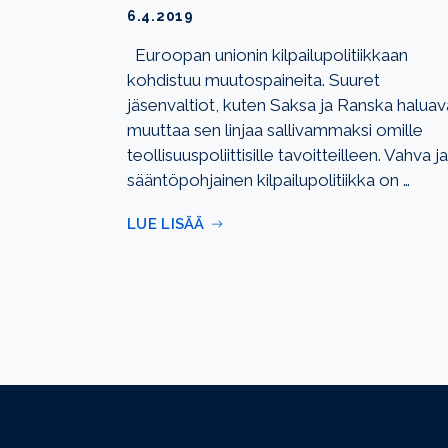
6.4.2019
Euroopan unionin kilpailupolitiikkaan
kohdistuu muutospaineita. Suuret
jäsenvaltiot, kuten Saksa ja Ranska haluav
muuttaa sen linjaa sallivammaksi omille
teollisuuspoliittisille tavoitteilleen. Vahva ja
sääntöpohjainen kilpailupolitiikka on …
LUE LISÄÄ