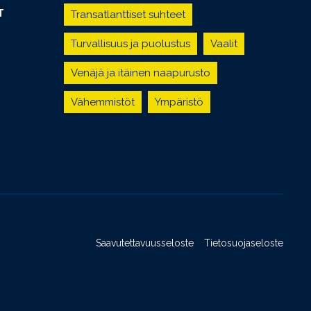
T
Transatlanttiset suhteet
Turvallisuus ja puolustus
Vaalit
Venäjä ja itäinen naapurusto
Vähemmistöt
Ympäristö
Saavutettavuusseloste
Tietosuojaseloste