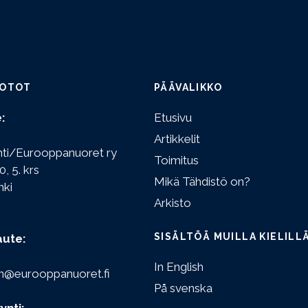
OTOT
PÄÄVALIKKO
:
Etusivu
Artikkelit
hti/Eurooppanuoret ry
Toimitus
0, 5. krs
Mikä Tähdistö on?
nki
Arkisto
SISÄLTÖÄ MUILLA KIELILL
aute:
In English
n@eurooppanuoret.fi
På svenska