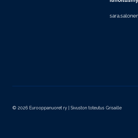
Ilmoitusmy
sara.salone
© 2026 Eurooppanuoret ry | Sivuston toteutus
Grisaille