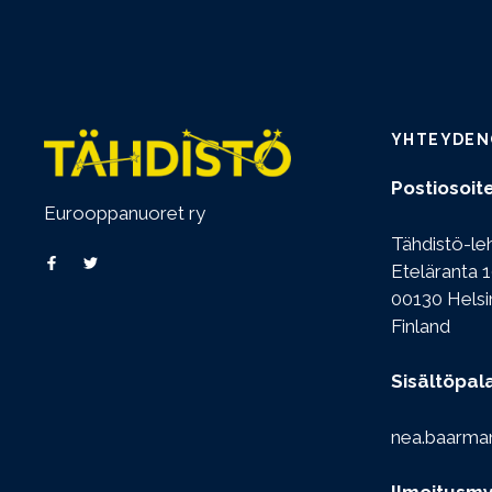
YHTEYDEN
Postiosoite
Eurooppanuoret ry
Tähdistö-le
Eteläranta 1
00130 Helsi
Finland
Sisältöpal
nea.baarma