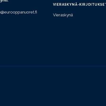
ynti:
VIERASKYNÄ-KIRJOITUKSE
n@eurooppanuoret.fi
Vieraskynä