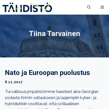
Siirry
VA
sisältöön
Tiina Tarvainen
Nato ja Euroopan puolustus
8.11.2017
Turvallisuusympäristömme haasteet aina Georgian
sodasta Krimin valtaukseen ja laajempiin kyber- ja
hybridiuhkiin osoittavat, että sotilaallisen