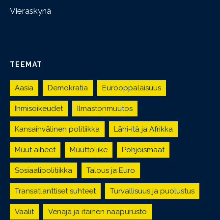
Vieraskynä
TEEMAT
Aasia
Demokratia
Eurooppalaisuus
Ihmisoikeudet
Ilmastonmuutos
Kansainvälinen politiikka
Lähi-itä ja Afrikka
Muut aiheet
Muuttoliike
Pohjoismaat
Sosiaalipolitiikka
Talous ja Euro
Transatlanttiset suhteet
Turvallisuus ja puolustus
Vaalit
Venäjä ja itäinen naapurusto