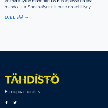
voimankäytön mahdollisuus Euroopassa on yhä
mahdollista. Sodankäynnin luonne on kehittynyt …
LUE LISÄÄ
Eurooppanuoret ry