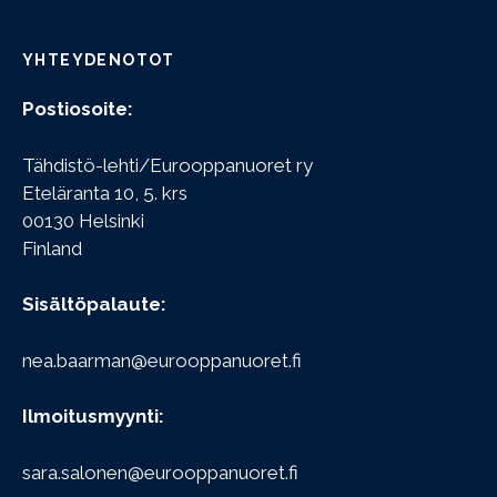
YHTEYDENOTOT
Postiosoite:
Tähdistö-lehti/Eurooppanuoret ry
Eteläranta 10, 5. krs
00130 Helsinki
Finland
Sisältöpalaute:
nea.baarman@eurooppanuoret.fi
Ilmoitusmyynti:
sara.salonen@eurooppanuoret.fi