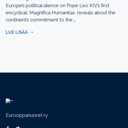
Europe’s political silence on Pope Leo XIV’s first
encyclical, Magnifica Humanitas, reveals about the
continent’s commitment to the …
LUE LISÄÄ
Eurooppanuoret ry