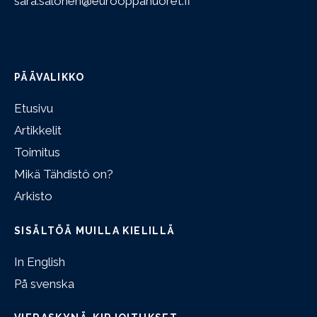
sara.salonen@eurooppanuoret.fi
PÄÄVALIKKO
Etusivu
Artikkelit
Toimitus
Mikä Tähdistö on?
Arkisto
SISÄLTÖÄ MUILLA KIELILLÄ
In English
På svenska