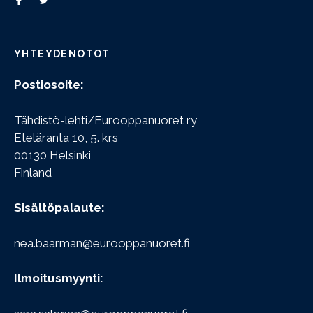
YHTEYDENOTOT
Postiosoite:
Tähdistö-lehti/Eurooppanuoret ry
Eteläranta 10, 5. krs
00130 Helsinki
Finland
Sisältöpalaute:
nea.baarman@eurooppanuoret.fi
Ilmoitusmyynti: