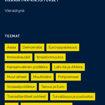
VIERASKYNÄ-KIRJOITUKSET
Vieraskynä
TEEMAT
Aasia
Demokratia
Eurooppalaisuus
Ihmisoikeudet
Ilmastonmuutos
Kansainvälinen politiikka
Lähi-itä ja Afrikka
Muut aiheet
Muuttoliike
Pohjoismaat
Sosiaalipolitiikka
Talous ja Euro
Transatlanttiset suhteet
Turvallisuus ja puolustus