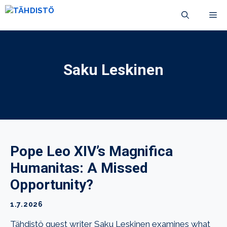
Siirry
VA
sisältöön
Saku Leskinen
Pope Leo XIV’s Magnifica
Humanitas: A Missed
Opportunity?
1.7.2026
Tähdistö guest writer Saku Leskinen examines what