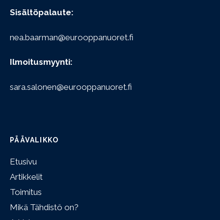
Sisältöpalaute:
nea.baarman@eurooppanuoret.fi
Ilmoitusmyynti:
sara.salonen@eurooppanuoret.fi
PÄÄVALIKKO
Etusivu
Artikkelit
Toimitus
Mikä Tähdistö on?