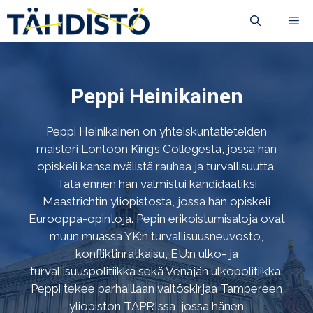
Siirry
VA
sisältöön
Peppi Heinikainen
Peppi Heinikainen on yhteiskuntatieteiden
maisteri Lontoon King’s Collegesta, jossa hän
opiskeli kansainvälistä rauhaa ja turvallisuutta.
Tätä ennen hän valmistui kandidaatiksi
Maastrichtin yliopistosta, jossa hän opiskeli
Eurooppa-opintoja. Pepin erikoistumisaloja ovat
muun muassa YK:n turvallisuusneuvosto,
konfliktinratkaisu, EU:n ulko- ja
turvallisuuspolitiikka sekä Venäjän ulkopolitiikka.
Peppi tekee parhaillaan väitöskirjaa Tampereen
yliopiston TAPRIssa, jossa hänen