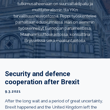
tutkimusaiheenaan on suurvaltakilpailu ja
multilateralismin tila YK:n
turvallisuusneuvostossa. Peppi työskentelee
parhaillaan eduskunnassa. Hän on aiemmin
työskennellyt Euroopan parlamentissa,
Maahanmuuttovirastossa, konsulttina
Brysselissä sekä maakuntaliitolla.
Security and defence
cooperation after Brexit
9.3.2021
After the long wait and a period of great uncertainty,
Brexit happened and the United Kingdom left the