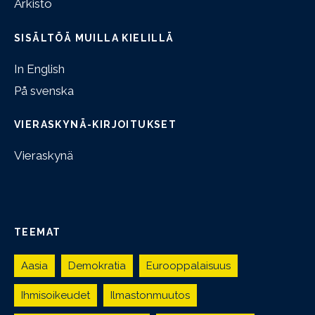
Arkisto
SISÄLTÖÄ MUILLA KIELILLÄ
In English
På svenska
VIERASKYNÄ-KIRJOITUKSET
Vieraskynä
TEEMAT
Aasia
Demokratia
Eurooppalaisuus
Ihmisoikeudet
Ilmastonmuutos