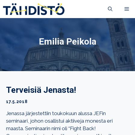
Siirry
VA
sisältöön
Emilia Peikola
Terveisiä Jenasta!
17.5.2018
Jenassa järjestettiin toukokuun alussa JEFin
seminaari, johon osallistui aktiiveja monesta eri
maasta. Seminaarin nimi oli “Fight Back!