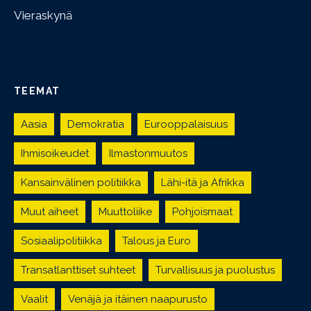
Vieraskynä
TEEMAT
Aasia
Demokratia
Eurooppalaisuus
Ihmisoikeudet
Ilmastonmuutos
Kansainvälinen politiikka
Lähi-itä ja Afrikka
Muut aiheet
Muuttoliike
Pohjoismaat
Sosiaalipolitiikka
Talous ja Euro
Transatlanttiset suhteet
Turvallisuus ja puolustus
Vaalit
Venäjä ja itäinen naapurusto