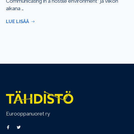
Communicating in a hostile environment” ja viikon
aikana …
LUE LISÄÄ
Eurooppanuoret ry