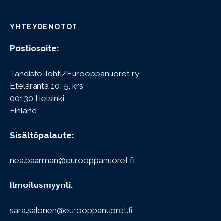
YHTEYDENOTOT
Postiosoite:
Tähdistö-lehti/Eurooppanuoret ry
Eteläranta 10, 5. krs
00130 Helsinki
Finland
Sisältöpalaute:
nea.baarman@eurooppanuoret.fi
Ilmoitusmyynti:
sara.salonen@eurooppanuoret.fi