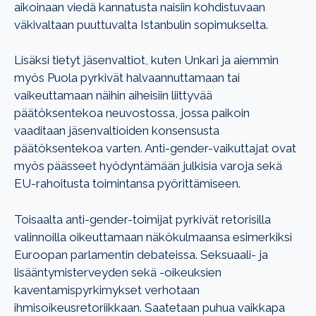
aikoinaan viedä kannatusta naisiin kohdistuvaan
väkivaltaan puuttuvalta Istanbulin sopimukselta.
Lisäksi tietyt jäsenvaltiot, kuten Unkari ja aiemmin
myös Puola pyrkivät halvaannuttamaan tai
vaikeuttamaan näihin aiheisiin liittyvää
päätöksentekoa neuvostossa, jossa paikoin
vaaditaan jäsenvaltioiden konsensusta
päätöksentekoa varten. Anti-gender-vaikuttajat ovat
myös päässeet hyödyntämään julkisia varoja sekä
EU-rahoitusta toimintansa pyörittämiseen.
Toisaalta anti-gender-toimijat pyrkivät retorisilla
valinnoilla oikeuttamaan näkökulmaansa esimerkiksi
Euroopan parlamentin debateissa. Seksuaali- ja
lisääntymisterveyden sekä -oikeuksien
kaventamispyrkimykset verhotaan
ihmisoikeusretoriikkaan. Saatetaan puhua vaikkapa