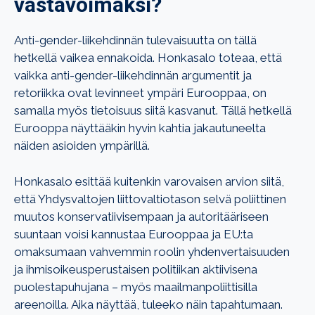
vastavoimaksi?
Anti-gender-liikehdinnän tulevaisuutta on tällä
hetkellä vaikea ennakoida. Honkasalo toteaa, että
vaikka anti-gender-liikehdinnän argumentit ja
retoriikka ovat levinneet ympäri Eurooppaa, on
samalla myös tietoisuus siitä kasvanut. Tällä hetkellä
Eurooppa näyttääkin hyvin kahtia jakautuneelta
näiden asioiden ympärillä.
Honkasalo esittää kuitenkin varovaisen arvion siitä,
että Yhdysvaltojen liittovaltiotason selvä poliittinen
muutos konservatiivisempaan ja autoritääriseen
suuntaan voisi kannustaa Eurooppaa ja EU:ta
omaksumaan vahvemmin roolin yhdenvertaisuuden
ja ihmisoikeusperustaisen politiikan aktiivisena
puolestapuhujana – myös maailmanpoliittisilla
areenoilla. Aika näyttää, tuleeko näin tapahtumaan.