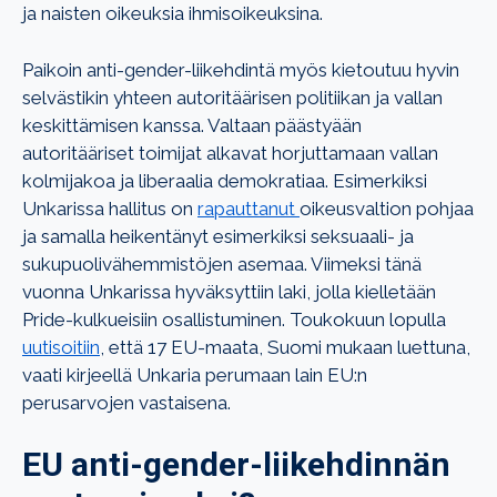
ja naisten oikeuksia ihmisoikeuksina.
Paikoin anti-gender-liikehdintä myös kietoutuu hyvin
selvästikin yhteen autoritäärisen politiikan ja vallan
keskittämisen kanssa. Valtaan päästyään
autoritääriset toimijat alkavat horjuttamaan vallan
kolmijakoa ja liberaalia demokratiaa. Esimerkiksi
Unkarissa hallitus on
rapauttanut
oikeusvaltion pohjaa
ja samalla heikentänyt esimerkiksi seksuaali- ja
sukupuolivähemmistöjen asemaa. Viimeksi tänä
vuonna Unkarissa hyväksyttiin laki, jolla kielletään
Pride-kulkueisiin osallistuminen. Toukokuun lopulla
uutisoitiin
, että 17 EU-maata, Suomi mukaan luettuna,
vaati kirjeellä Unkaria perumaan lain EU:n
perusarvojen vastaisena.
EU anti-gender-liikehdinnän