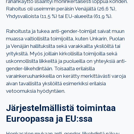
rahankäyttö lisääntyi moninkertaisesti loppua kohden.
Rahoitus oli useimmin peräisin Venäjältä (26,6 %),
Yhdysvalloista (11,5 %) tai EU-alueelta (61,9 %).
Rahoitusta ja tukea anti-gender-toimijat saivat muun
muassa valtiollisilta toimijoilta, kuten Unkarin, Puolan
ja Venäjän hallituksilta sekä varakkailta yksilöiltä tai
yrityksiltä. Myös joillain kirkollisilla toimijoilla sekä
uskonnollisilta liikkeiltä ja puolueilla on yhteyksiä anti-
gender-liikehdintään. Toisaalta erilaisilla
varainkeruuhankkeilla on kerätty merkittävästi varoja
aivan tavallisilta yksilöiltä esimerkiksi erilaisia
vetoomuksia hyödyntäen.
Järjestelmällistä toimintaa
Euroopassa ja EU:ssa
Honkasalon mukaan anti-gender-liikehdintä näkyy