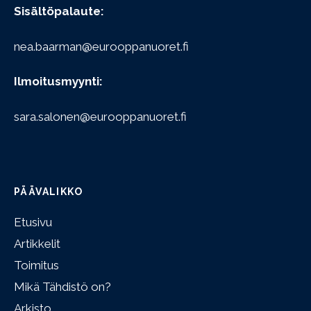
Sisältöpalaute:
nea.baarman@eurooppanuoret.fi
Ilmoitusmyynti:
sara.salonen@eurooppanuoret.fi
PÄÄVALIKKO
Etusivu
Artikkelit
Toimitus
Mikä Tähdistö on?
Arkisto