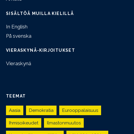
SISÄLTÖÄ MUILLA KIELILLÄ
In English
På svenska
VIERASKYNÄ-KIRJOITUKSET
Vieraskynä
TEEMAT
Aasia
Demokratia
Eurooppalaisuus
Ihmisoikeudet
Ilmastonmuutos