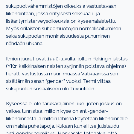
sukupuolivähemmistöjen oikeuksia vastustavaan
liikehdintään, jossa erityisesti seksuaali- ja
lisääntymisterveysoikeuksia on kyseenalaistettu.
Myös erilaisten suhdemuotojen normalisoituminen
sekä sukupuolen moninaisuudesta puhuminen
nähdään uhkana.
Ilmiön juuret ovat 1990-luvulla, jolloin Pekingin julistus
(YK:n kaikkinaisen naisten syrjinnän poistava ohjelma)
herätti vastustusta muun muassa Vatikaanissa sen
sisältämän sanan “gender” vuoksi. Termi viittaa
sukupuolen sosiaaliseen ulottuvuuteen.
Kyseessä ei ole tarkkarajainen liike, joten joskus on
vaikea tunnistaa, milloin kyse on anti-gender-
liikehdinnästä ja milloin lähinnä käytetään liikehdinnälle
ominaisia puhetapoja. Kukaan kun ei itse julistaudu
anti-gender-toimijaksi. Honkasalo toteaakin, että