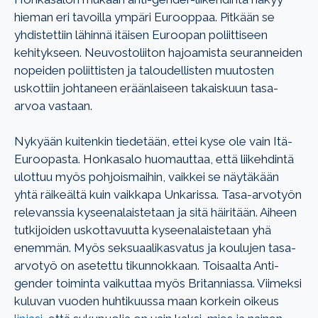
hieman eri tavoilla ympäri Eurooppaa. Pitkään se
yhdistettiin lähinnä itäisen Euroopan poliittiseen
kehitykseen. Neuvostoliiton hajoamista seuranneiden
nopeiden poliittisten ja taloudellisten muutosten
uskottiin johtaneen eräänlaiseen takaiskuun tasa-
arvoa vastaan.
Nykyään kuitenkin tiedetään, ettei kyse ole vain Itä-
Euroopasta. Honkasalo huomauttaa, että liikehdintä
ulottuu myös pohjoismaihin, vaikkei se näytäkään
yhtä räikeältä kuin vaikkapa Unkarissa. Tasa-arvotyön
relevanssia kyseenalaistetaan ja sitä häiritään. Aiheen
tutkijoiden uskottavuutta kyseenalaistetaan yhä
enemmän. Myös seksuaalikasvatus ja koulujen tasa-
arvotyö on asetettu tikunnokkaan. Toisaalta Anti-
gender toiminta vaikuttaa myös Britanniassa. Viimeksi
kuluvan vuoden huhtikuussa maan korkein oikeus