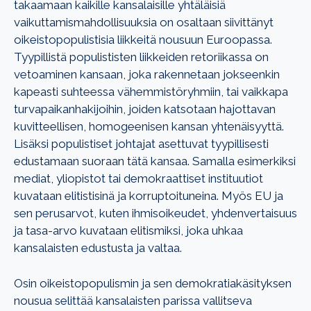
takaamaan kaikille kansalaisille yhtäläisiä
vaikuttamismahdollisuuksia on osaltaan siivittänyt
oikeistopopulistisia liikkeitä nousuun Euroopassa.
Tyypillistä populististen liikkeiden retoriikassa on
vetoaminen kansaan, joka rakennetaan jokseenkin
kapeasti suhteessa vähemmistöryhmiin, tai vaikkapa
turvapaikanhakijoihin, joiden katsotaan hajottavan
kuvitteellisen, homogeenisen kansan yhtenäisyyttä.
Lisäksi populistiset johtajat asettuvat tyypillisesti
edustamaan suoraan tätä kansaa. Samalla esimerkiksi
mediat, yliopistot tai demokraattiset instituutiot
kuvataan elitistisinä ja korruptoituneina. Myös EU ja
sen perusarvot, kuten ihmisoikeudet, yhdenvertaisuus
ja tasa-arvo kuvataan elitismiksi, joka uhkaa
kansalaisten edustusta ja valtaa.
Osin oikeistopopulismin ja sen demokratiakäsityksen
nousua selittää kansalaisten parissa vallitseva