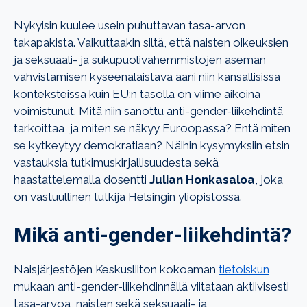
Nykyisin kuulee usein puhuttavan tasa-arvon
takapakista. Vaikuttaakin siltä, että naisten oikeuksien
ja seksuaali- ja sukupuolivähemmistöjen aseman
vahvistamisen kyseenalaistava ääni niin kansallisissa
konteksteissa kuin EU:n tasolla on viime aikoina
voimistunut. Mitä niin sanottu anti-gender-liikehdintä
tarkoittaa, ja miten se näkyy Euroopassa? Entä miten
se kytkeytyy demokratiaan? Näihin kysymyksiin etsin
vastauksia tutkimuskirjallisuudesta sekä
haastattelemalla dosentti
Julian Honkasaloa
, joka
on vastuullinen tutkija Helsingin yliopistossa.
Mikä anti-gender-liikehdintä?
Naisjärjestöjen Keskusliiton kokoaman
tietoiskun
mukaan anti-gender-liikehdinnällä viitataan aktiivisesti
tasa-arvoa, naisten sekä seksuaali- ja