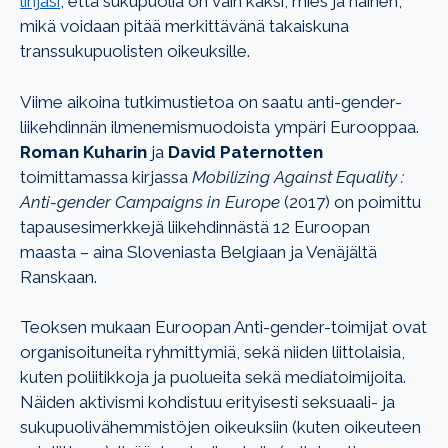
linjasi
, että sukupuolia on vain kaksi, mies ja nainen,
mikä voidaan pitää merkittävänä takaiskuna
transsukupuolisten oikeuksille.
Viime aikoina tutkimustietoa on saatu anti-gender-
liikehdinnän ilmenemismuodoista ympäri Eurooppaa.
Roman Kuharin
ja
David Paternotten
toimittamassa kirjassa
Mobilizing Against Equality :
Anti-gender Campaigns in Europe
(2017) on poimittu
tapausesimerkkejä liikehdinnästä 12 Euroopan
maasta – aina Sloveniasta Belgiaan ja Venäjältä
Ranskaan.
Teoksen mukaan Euroopan Anti-gender-toimijat ovat
organisoituneita ryhmittymiä, sekä niiden liittolaisia,
kuten poliitikkoja ja puolueita sekä mediatoimijoita.
Näiden aktivismi kohdistuu erityisesti seksuaali- ja
sukupuolivähemmistöjen oikeuksiin (kuten oikeuteen