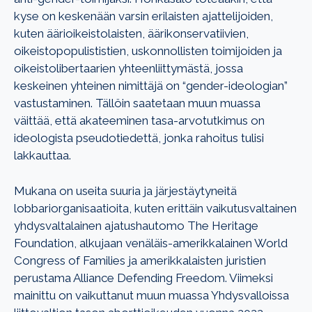
kyse on keskenään varsin erilaisten ajattelijoiden,
kuten äärioikeistolaisten, äärikonservatiivien,
oikeistopopulististien, uskonnollisten toimijoiden ja
oikeistolibertaarien yhteenliittymästä, jossa
keskeinen yhteinen nimittäjä on “gender-ideologian”
vastustaminen. Tällöin saatetaan muun muassa
väittää, että akateeminen tasa-arvotutkimus on
ideologista pseudotiedettä, jonka rahoitus tulisi
lakkauttaa.
Mukana on useita suuria ja järjestäytyneitä
lobbariorganisaatioita, kuten erittäin vaikutusvaltainen
yhdysvaltalainen ajatushautomo The Heritage
Foundation, alkujaan venäläis-amerikkalainen World
Congress of Families ja amerikkalaisten juristien
perustama Alliance Defending Freedom. Viimeksi
mainittu on vaikuttanut muun muassa Yhdysvalloissa