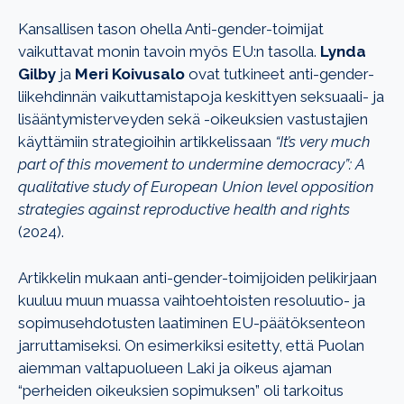
Kansallisen tason ohella Anti-gender-toimijat
vaikuttavat monin tavoin myös EU:n tasolla.
Lynda
Gilby
ja
Meri Koivusalo
ovat tutkineet anti-gender-
liikehdinnän vaikuttamistapoja keskittyen seksuaali- ja
lisääntymisterveyden sekä -oikeuksien vastustajien
käyttämiin strategioihin artikkelissaan
“It’s very much
part of this movement to undermine democracy”: A
qualitative study of European Union level opposition
strategies against reproductive health and rights
(2024).
Artikkelin mukaan anti-gender-toimijoiden pelikirjaan
kuuluu muun muassa vaihtoehtoisten resoluutio- ja
sopimusehdotusten laatiminen EU-päätöksenteon
jarruttamiseksi. On esimerkiksi esitetty, että Puolan
aiemman valtapuolueen Laki ja oikeus ajaman
“perheiden oikeuksien sopimuksen” oli tarkoitus