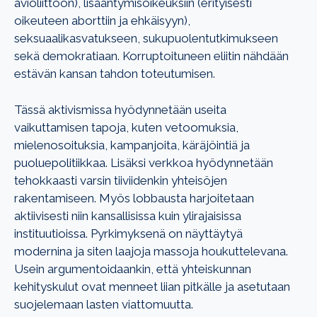
avioliittoon), lisääntymisoikeuksiin (erityisesti
oikeuteen aborttiin ja ehkäisyyn),
seksuaalikasvatukseen, sukupuolentutkimukseen
sekä demokratiaan. Korruptoituneen eliitin nähdään
estävän kansan tahdon toteutumisen.
Tässä aktivismissa hyödynnetään useita
vaikuttamisen tapoja, kuten vetoomuksia,
mielenosoituksia, kampanjoita, käräjöintiä ja
puoluepolitiikkaa. Lisäksi verkkoa hyödynnetään
tehokkaasti varsin tiiviidenkin yhteisöjen
rakentamiseen. Myös lobbausta harjoitetaan
aktiivisesti niin kansallisissa kuin ylirajaisissa
instituutioissa. Pyrkimyksenä on näyttäytyä
modernina ja siten laajoja massoja houkuttelevana.
Usein argumentoidaankin, että yhteiskunnan
kehityskulut ovat menneet liian pitkälle ja asetutaan
suojelemaan lasten viattomuutta.