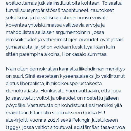
epäluottamus julkisia instituutioita kohtaan. Toisaalta
turvallisuusympäristössä tapahtuneet muutokset
sekä kriisi- ja turvallisuuspuheen nousu voivat
koventaa yhteiskunnassa vallitsevia arvoja ja
mahdollistaa sellaisen argumentoinnin, jossa
ihmisoikeudet ja vähemmistöjen oikeudet ovat jotain
ylimääräistä, ja johon voidaan keskittyä ikään kuin
sitten parempina aikoina, Honkasalo summaa.
Näin ollen demokratian kannalta liikehdinnän merkitys
on suuri. Siinä asetetaan kyseenalaiseksi jo vakiintunut
ajatus liberaalista, ihmisoikeusperustaisesta
demokratiasta. Honkasalo huomauttaakin, että jopa
jo saavutetut voitot ja oikeudet on nostettu jälleen
pöydälle. Vastustusta on kohdistunut esimerkiksi yllä
mainittuun Istanbulin sopimukseen (jonka EU
allekirjoitti vuonna 2017) sekä Pekingin julistukseen
(1995), jossa valtiot sitoutuvat edistämään tasa-arvoa