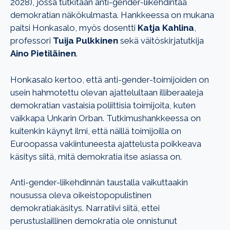
2028), jossa tutkitaan anti-gender-liikehdintää
demokratian näkökulmasta. Hankkeessa on mukana
paitsi Honkasalo, myös dosentti
Katja Kahlina
,
professori
Tuija Pulkkinen
sekä väitöskirjatutkija
Aino Pietiläinen
.
Honkasalo kertoo, että anti-gender-toimijoiden on
usein hahmotettu olevan ajattelultaan illiberaaleja
demokratian vastaisia poliittisia toimijoita, kuten
vaikkapa Unkarin Orban. Tutkimushankkeessa on
kuitenkin käynyt ilmi, että näillä toimijoilla on
Euroopassa vakiintuneesta ajattelusta poikkeava
käsitys siitä, mitä demokratia itse asiassa on.
Anti-gender-liikehdinnän taustalla vaikuttaakin
nousussa oleva oikeistopopulistinen
demokratiakäsitys. Narratiivi siitä, ettei
perustuslaillinen demokratia ole onnistunut