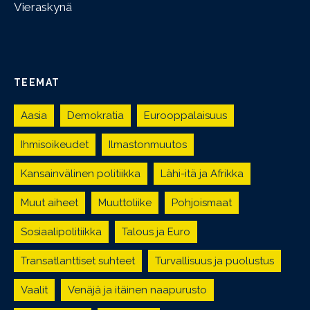
Vieraskynä
TEEMAT
Aasia
Demokratia
Eurooppalaisuus
Ihmisoikeudet
Ilmastonmuutos
Kansainvälinen politiikka
Lähi-itä ja Afrikka
Muut aiheet
Muuttoliike
Pohjoismaat
Sosiaalipolitiikka
Talous ja Euro
Transatlanttiset suhteet
Turvallisuus ja puolustus
Vaalit
Venäjä ja itäinen naapurusto