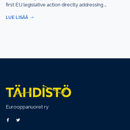
first EU legislative action directly addressing …
LUE LISÄÄ
Eurooppanuoret ry