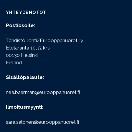
YHTEYDENOTOT
Postiosoite:
Tähdistö-lehti/Eurooppanuoret ry
Eteläranta 10, 5. krs
00130 Helsinki
Finland
Sisältöpalaute:
nea.baarman@eurooppanuoret.fi
Ilmoitusmyynti:
sara.salonen@eurooppanuoret.fi