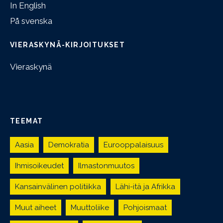
In English
På svenska
VIERASKYNÄ-KIRJOITUKSET
Vieraskynä
TEEMAT
Aasia
Demokratia
Eurooppalaisuus
Ihmisoikeudet
Ilmastonmuutos
Kansainvälinen politiikka
Lähi-itä ja Afrikka
Muut aiheet
Muuttoliike
Pohjoismaat