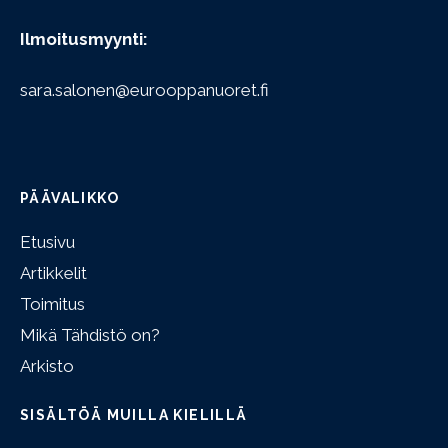
Ilmoitusmyynti:
sara.salonen@eurooppanuoret.fi
PÄÄVALIKKO
Etusivu
Artikkelit
Toimitus
Mikä Tähdistö on?
Arkisto
SISÄLTÖÄ MUILLA KIELILLÄ