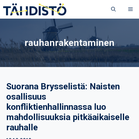
Siirry
VA
sisältöön
rauhanrakentaminen
Suorana Brysselistä: Naisten
osallisuus
konfliktienhallinnassa luo
mahdollisuuksia pitkäaikaiselle
rauhalle