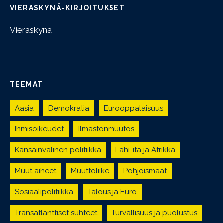
VIERASKYNÄ-KIRJOITUKSET
Vieraskynä
TEEMAT
Aasia
Demokratia
Eurooppalaisuus
Ihmisoikeudet
Ilmastonmuutos
Kansainvälinen politiikka
Lähi-itä ja Afrikka
Muut aiheet
Muuttoliike
Pohjoismaat
Sosiaalipolitiikka
Talous ja Euro
Transatlanttiset suhteet
Turvallisuus ja puolustus