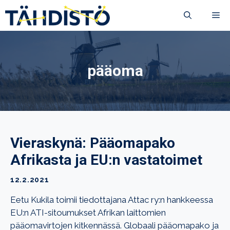
Siirry
VA
sisältöön
pääoma
Vieraskynä: Pääomapako
Afrikasta ja EU:n vastatoimet
12.2.2021
Eetu Kukila toimii tiedottajana Attac ry:n hankkeessa
EU:n ATI-sitoumukset Afrikan laittomien
pääomavirtojen kitkennässä. Globaali pääomapako ja