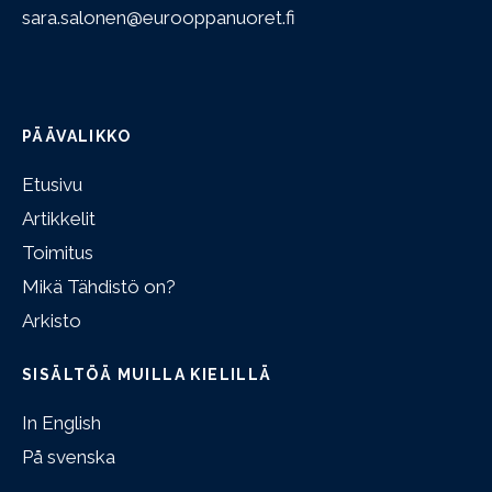
sara.salonen@eurooppanuoret.fi
PÄÄVALIKKO
Etusivu
Artikkelit
Toimitus
Mikä Tähdistö on?
Arkisto
SISÄLTÖÄ MUILLA KIELILLÄ
In English
På svenska