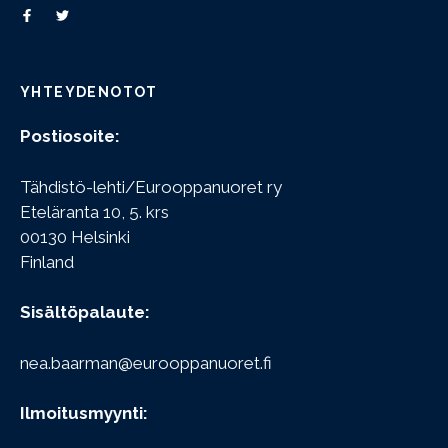
YHTEYDENOTOT
Postiosoite:
Tähdistö-lehti/Eurooppanuoret ry
Eteläranta 10, 5. krs
00130 Helsinki
Finland
Sisältöpalaute:
nea.baarman@eurooppanuoret.fi
Ilmoitusmyynti: