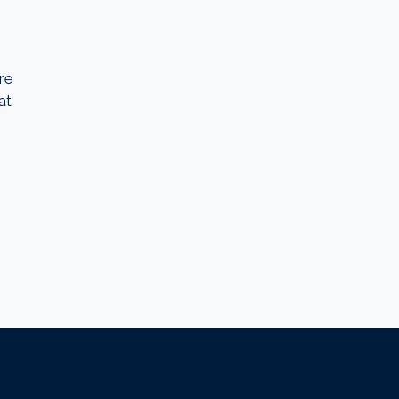
are
at