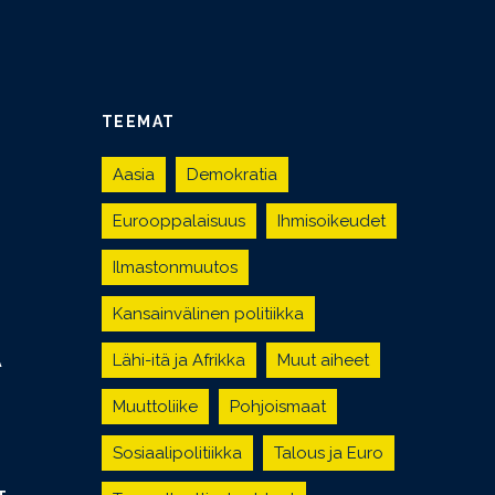
TEEMAT
Aasia
Demokratia
Eurooppalaisuus
Ihmisoikeudet
Ilmastonmuutos
Kansainvälinen politiikka
Lähi-itä ja Afrikka
Muut aiheet
Ä
Muuttoliike
Pohjoismaat
Sosiaalipolitiikka
Talous ja Euro