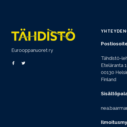
YHTEYDEN
Postiosoite
Eurooppanuoret ry
Tähdistö-le
Eteläranta 1
00130 Helsi
Finland
Sisältöpal
nea.baarma
Ilmoitusmy