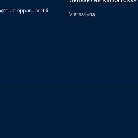
VIERASKYNÄ-KIRJOITUKSE
n@eurooppanuoret.fi
Vieraskynä