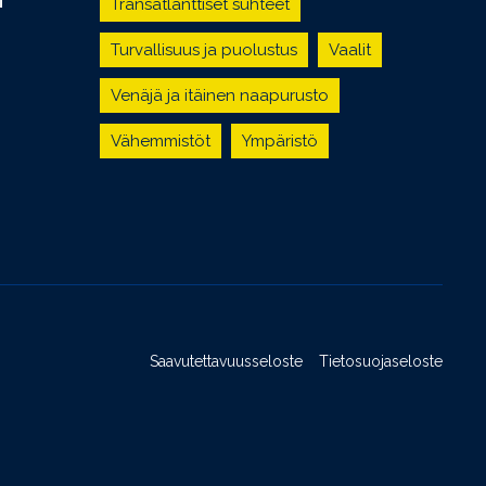
T
Transatlanttiset suhteet
Turvallisuus ja puolustus
Vaalit
Venäjä ja itäinen naapurusto
Vähemmistöt
Ympäristö
Saavutettavuusseloste
Tietosuojaseloste