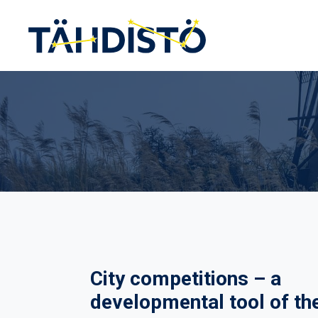
Siirry
sisältöön
City competitions – a
developmental tool of th