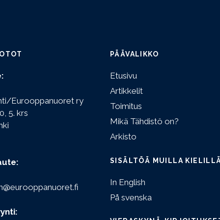
OTOT
PÄÄVALIKKO
:
Etusivu
Artikkelit
hti/Eurooppanuoret ry
Toimitus
0, 5. krs
Mikä Tähdistö on?
nki
Arkisto
SISÄLTÖÄ MUILLA KIELILL
aute:
In English
n@eurooppanuoret.fi
På svenska
ynti: