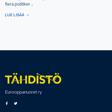
flera politiker …
LUE LISÄÄ
Eurooppanuoret ry