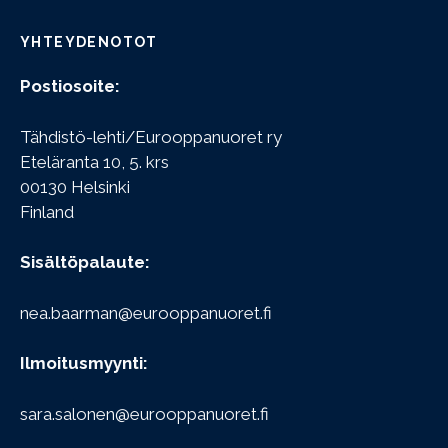
YHTEYDENOTOT
Postiosoite:
Tähdistö-lehti/Eurooppanuoret ry
Eteläranta 10, 5. krs
00130 Helsinki
Finland
Sisältöpalaute:
nea.baarman@eurooppanuoret.fi
Ilmoitusmyynti:
sara.salonen@eurooppanuoret.fi