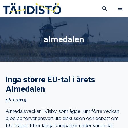
Siirry
VA
sisältöön
almedalen
Inga större EU-tal i årets
Almedalen
18.7.2019
Almedalsveckan i Visby, som ägde rum förra veckan,
bjöd på förvånansvärt lite diskussion och debatt om
EU-frågor. Efter långa kampanjer under våren där