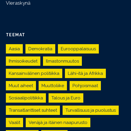
Vieraskynä
TEEMAT
Aasia
Demokratia
Eurooppalaisuus
Ihmisoikeudet
Ilmastonmuutos
Kansainvälinen politiikka
Lähi-itä ja Afrikka
Muut aiheet
Muuttoliike
Pohjoismaat
Sosiaalipolitiikka
Talous ja Euro
Transatlanttiset suhteet
Turvallisuus ja puolustus
Vaalit
Venäjä ja itäinen naapurusto