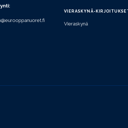
ynti:
VIERASKYNÄ-KIRJOITUKSE
n@eurooppanuoret.fi
Vieraskynä