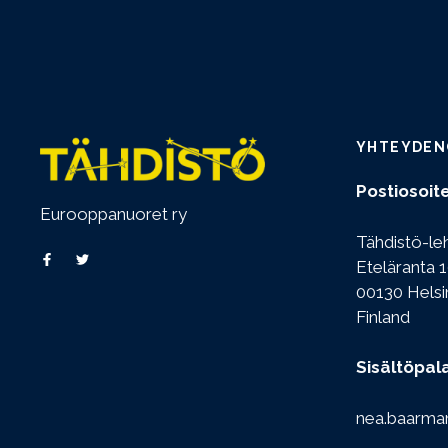
YHTEYDEN
Postiosoite
Eurooppanuoret ry
Tähdistö-le
Eteläranta 1
00130 Helsi
Finland
Sisältöpal
nea.baarma