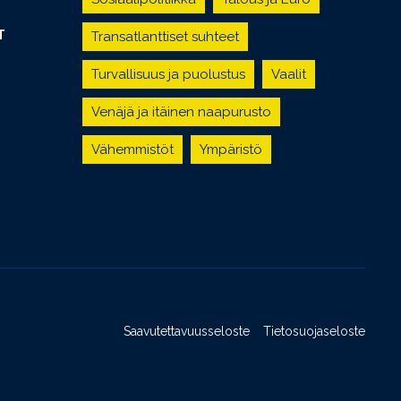
T
Transatlanttiset suhteet
Turvallisuus ja puolustus
Vaalit
Venäjä ja itäinen naapurusto
Vähemmistöt
Ympäristö
Saavutettavuusseloste
Tietosuojaseloste