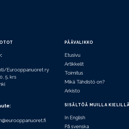
OTOT
PÄÄVALIKKO
:
Etusivu
Artikkelit
hti/Eurooppanuoret ry
Toimitus
0, 5. krs
Mikä Tähdistö on?
nki
Arkisto
SISÄLTÖÄ MUILLA KIELILL
aute:
In English
n@eurooppanuoret.fi
På svenska