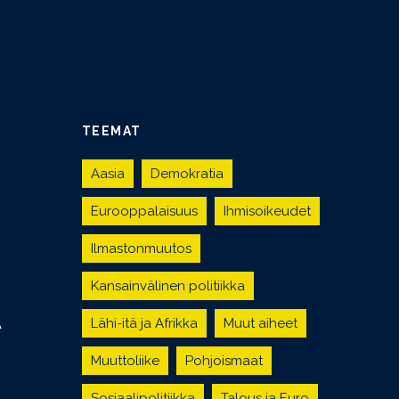
TEEMAT
Aasia
Demokratia
Eurooppalaisuus
Ihmisoikeudet
Ilmastonmuutos
Kansainvälinen politiikka
Lähi-itä ja Afrikka
Muut aiheet
Ä
Muuttoliike
Pohjoismaat
Sosiaalipolitiikka
Talous ja Euro