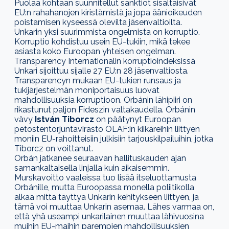
Puolaa kohtaan suunnitellut sanktiot sisältäisivät
EU:n rahahanojen kiristämistä ja jopa äänioikeuden
poistamisen kyseessä olevilta jäsenvaltioilta.
Unkarin yksi suurimmista ongelmista on korruptio.
Korruptio kohdistuu usein EU-tukiin, mikä tekee
asiasta koko Euroopan yhteisen ongelman.
Transparency Internationalin korruptioindeksissä
Unkari sijoittuu sijalle 27 EU:n 28 jäsenvaltiosta.
Transparencyn mukaan EU-tukien runsaus ja
tukijärjestelmän moniportaisuus luovat
mahdollisuuksia korruptioon. Orbánin lähipiiri on
rikastunut paljon Fideszin valtakaudella. Orbánin
vävy
István Tiborcz
on päätynyt Euroopan
petostentorjuntavirasto OLAF:in kiikareihin liittyen
moniin EU-rahoitteisiin julkisiin tarjouskilpailuihin, jotka
Tiborcz on voittanut.
Orbán jatkanee seuraavan hallituskauden ajan
samankaltaisella linjalla kuin aikaisemmin.
Murskavoitto vaaleissa tuo lisää itseluottamusta
Orbánille, mutta Euroopassa monella poliitikolla
alkaa mitta täyttyä Unkarin kehitykseen liittyen, ja
tämä voi muuttaa Unkarin asemaa. Lähes varmaa on,
että yhä useampi unkarilainen muuttaa lähivuosina
muihin EU-maihin parempien mahdollisuuksien