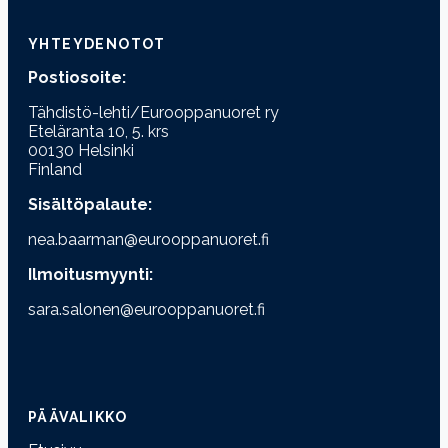
YHTEYDENOTOT
Postiosoite:
Tähdistö-lehti/Eurooppanuoret ry
Eteläranta 10, 5. krs
00130 Helsinki
Finland
Sisältöpalaute:
nea.baarman@eurooppanuoret.fi
Ilmoitusmyynti:
sara.salonen@eurooppanuoret.fi
PÄÄVALIKKO