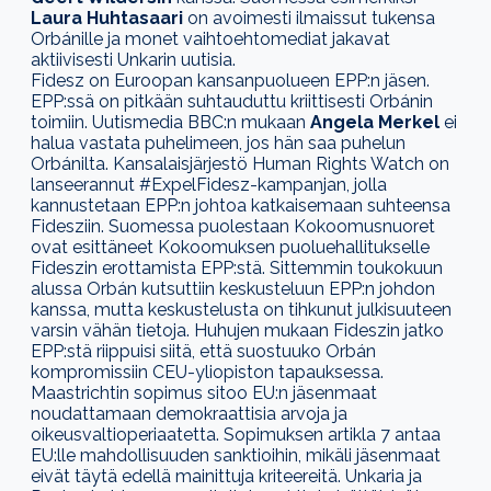
Laura Huhtasaari
on avoimesti ilmaissut tukensa
Orbánille ja monet vaihtoehtomediat jakavat
aktiivisesti Unkarin uutisia.
Fidesz on Euroopan kansanpuolueen EPP:n jäsen.
EPP:ssä on pitkään suhtauduttu kriittisesti Orbánin
toimiin.
Uutismedia
BBC:n mukaan
Angela Merkel
ei
halua vastata puhelimeen, jos hän saa puhelun
Orbánilta. Kansalaisjärjestö Human Rights Watch
on
lanseerannut #ExpelFidesz-kampanjan, jolla
kannustetaan EPP:n johtoa katkaisemaan suhteensa
Fidesziin. Suomessa puolestaan Kokoomusnuoret
ovat esittäneet Kokoomuksen puoluehallitukselle
Fideszin erottamista EPP:stä. Sittemmin toukokuun
alussa Orbán kutsuttiin keskusteluun EPP:n johdon
kanssa, mutta keskustelusta on tihkunut
julkisuuteen
varsin vähän tietoja. Huhujen mukaan Fideszin jatko
EPP:stä riippuisi siitä, että suostuuko Orbán
kompromissiin CEU-yliopiston tapauksessa.
Maastrichtin sopimus sitoo EU:n jäsenmaat
noudattamaan demokraattisia arvoja ja
oikeusvaltioperiaatetta. Sopimuksen artikla 7 antaa
EU:lle mahdollisuuden sanktioihin, mikäli jäsenmaat
eivät täytä edellä mainittuja kriteereitä. Unkaria ja