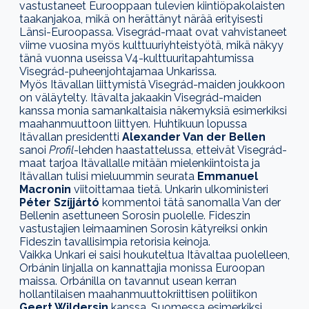
vastustaneet Eurooppaan tulevien kiintiöpakolaisten
taakanjakoa, mikä on herättänyt närää
erityisesti
Länsi-Euroopassa. Visegrád-maat ovat vahvistaneet
viime vuosina myös kulttuuriyhteistyötä, mikä näkyy
tänä vuonna useissa V4-kulttuuritapahtumissa
Visegrád-puheenjohtajamaa Unkarissa.
Myös Itävallan liittymistä Visegrád-maiden joukkoon
on väläytelty. Itävalta jakaakin Visegrád-maiden
kanssa monia samankaltaisia näkemyksiä esimerkiksi
maahanmuuttoon liittyen. Huhtikuun lopussa
Itävallan presidentti
Alexander Van der Bellen
sanoi
Profil
-lehden haastattelussa, etteivät Visegrád-
maat tarjoa Itävallalle mitään mielenkiintoista ja
Itävallan tulisi
mieluummin
seurata
Emmanuel
Macronin
viitoittamaa tietä. Unkarin ulkoministeri
Péter Szíjjártó
kommentoi tätä sanomalla Van der
Bellenin asettuneen Sorosin puolelle. Fideszin
vastustajien leimaaminen Sorosin kätyreiksi onkin
Fideszin tavallisimpia retorisia keinoja.
Vaikka Unkari ei saisi houkuteltua Itävaltaa puolelleen,
Orbánin linjalla on kannattajia monissa Euroopan
maissa. Orbánilla on tavannut usean kerran
hollantilaisen maahanmuuttokriittisen poliitikon
Geert Wildersin
kanssa. Suomessa esimerkiksi