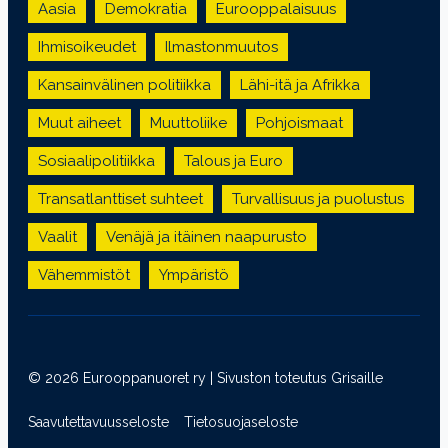
Aasia
Demokratia
Eurooppalaisuus
Ihmisoikeudet
Ilmastonmuutos
Kansainvälinen politiikka
Lähi-itä ja Afrikka
Muut aiheet
Muuttoliike
Pohjoismaat
Sosiaalipolitiikka
Talous ja Euro
Transatlanttiset suhteet
Turvallisuus ja puolustus
Vaalit
Venäjä ja itäinen naapurusto
Vähemmistöt
Ympäristö
© 2026 Eurooppanuoret ry | Sivuston toteutus
Grisaille
Saavutettavuusseloste
Tietosuojaseloste