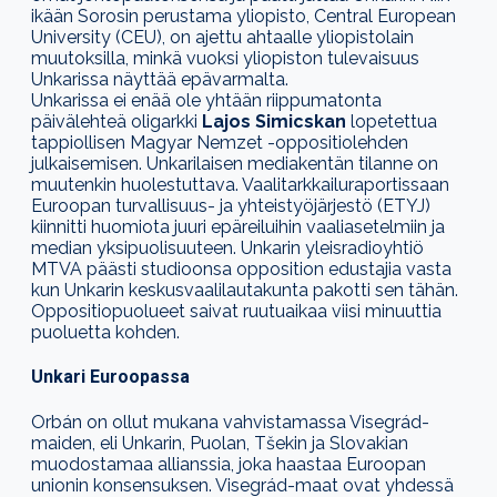
ikään Sorosin perustama yliopisto, Central European
University (CEU), on ajettu ahtaa
lle
yliopistolain
muutoksilla,
minkä vuoksi
yliopiston tulevaisuus
Unkarissa
näyttää epävarmalta
.
Unkarissa ei enää ole yhtään riippumatonta
päivälehteä oligarkki
Lajos Simicskan
lopetettua
tappiollisen Magyar Nemzet -oppositiolehden
julkaisemisen
.
Unkarilaisen mediakentän
tilanne on
muutenkin huolestuttava. Vaalitarkkailuraportissaan
Euroopan turvallisuus- ja yhteistyöjärjestö
(ETYJ)
kiinnitti huomiota juuri epäreiluihin vaaliasetelmiin ja
median yksipuolisuuteen. Unkarin yleisradioyhtiö
MTVA päästi studioonsa opposition edustajia vasta
kun Unkarin keskusvaalilautakunta pakotti sen tähän.
Oppositiopuolueet saivat ruutuaikaa viisi minuuttia
puoluetta kohden.
Unkari Euroopassa
Orbán on ollut mukana vahvistamassa Visegrád-
maiden,
eli Unkarin, Puolan, Tšekin ja Slovakian
muodostamaa allianssia, joka
haastaa Euroopan
unionin konsensuksen
. Visegrád-maat ovat yhdessä