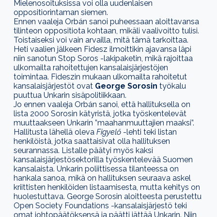
Mielenosoituksissa voi olla uudenlaisen
oppositiorintaman siemen.
Ennen vaaleja Orbán sanoi puheessaan aloittavansa
tilinteon oppositiota kohtaan, mikäli vaalivoitto
tulisi.
Toistaiseksi voi vain arvailla, mitä tämä tarkoittaa.
Heti vaalien jälkeen Fidesz ilmoittikin ajavansa läpi
niin sanotun
Stop Soros -lakipaketin, mikä rajoittaa
ulkomailta rahoitettujen kansalaisjärjestöjen
toimintaa. Fideszin mukaan ulkomailta rahoitetut
kansalaisjärjestöt ovat
George Sorosin
työkalu
puuttua Unkarin sisäpolitiikkaan.
Jo ennen vaaleja Orbán sanoi, että hallituksella on
lista 2000 Sorosin kätyristä, jotka työskentelevät
muuttaakseen Unkarin ”maahanmuuttajien maaksi”.
Hallitusta lähellä oleva
Figyelő
-lehti teki listan
henkilöistä, jotka saattaisivat olla hallituksen
seurannassa. Listalle päätyi myös kaksi
kansalaisjärjestösektorilla työskentelevää Suomen
kansalaista. Unkarin poliittisessa tilanteessa on
hankala sanoa, mikä on hallituksen seuraava askel
kriittisten henkilöiden listaamisesta, mutta kehitys on
huolestuttava. George Sorosin aloitteesta perustettu
Open Society Foundations -kansalaisjärjestö teki
omat johtopäätöksensä ja päätti jättää Unkarin. Niin