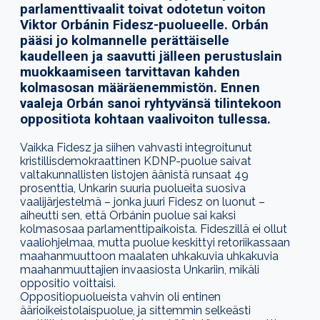
parlamenttivaalit toivat odotetun voiton
Viktor Orbánin Fidesz-puolueelle. Orbán
pääsi jo kolmannelle perättäiselle
kaudelleen ja saavutti jälleen perustuslain
muokkaamiseen tarvittavan kahden
kolmasosan määräenemmistön. Ennen
vaaleja Orbán sanoi ryhtyvänsä tilintekoon
oppositiota kohtaan vaalivoiton tullessa.
Vaikka Fidesz ja siihen vahvasti integroitunut
kristillisdemokraattinen KDNP-puolue saivat
valtakunnallisten listojen äänistä runsaat 49
prosenttia, Unkarin suuria puolueita suosiva
vaalijärjestelmä – jonka juuri Fidesz on luonut –
aiheutti sen, että Orbánin puolue sai kaksi
kolmasosaa parlamenttipaikoista. Fideszillä ei ollut
vaaliohjelmaa, mutta
puolue
keskittyi retoriikassaan
maahanmuuttoon maalaten uhkakuvia
uhkakuvia
maahanmuuttajien invaasiosta Unkariin, mikäli
oppositio voittaisi.
Oppositiopuolueista vahvin oli entinen
äärioikeistolaispuolue, ja sittemmin selkeästi