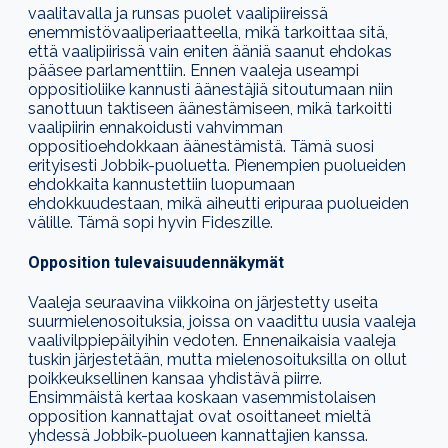
vaalitavalla ja runsas puolet vaalipiireissä
enemmistövaaliperiaatteella, mikä tarkoittaa sitä,
että vaalipiirissä vain eniten ääniä saanut ehdokas
pääsee parlamenttiin. Ennen vaaleja useampi
oppositioliike kannusti
äänestäjiä sitoutumaan niin
sanottuun taktiseen äänestämiseen, mikä tarkoitti
vaalipiirin ennakoidusti vahvimman
oppositioehdokkaan äänestämistä
. Tämä suosi
erityisesti Jobbik-puoluetta. Pienempien puolueiden
ehdokkaita kannustettiin luopumaan
ehdokkuudestaan, mikä aiheutti eripuraa puolueiden
välille.
Tämä
sopi hyvin Fideszille.
Opposition tulevaisuudennäkymät
Vaaleja seuraavina viikkoina on järjestetty useita
suurmielenosoituksia, joissa on vaadittu uusia vaaleja
vaalivilppiepäilyihin vedoten. Ennenaikaisia vaaleja
tuskin järjestetään, mutta mielenosoituksilla on ollut
poikkeuksellinen kansaa yhdistävä piirre.
Ensimmäistä kertaa koskaan vasemmistolaisen
opposition kannattajat ovat osoittaneet mieltä
yhdessä Jobbik-puolueen kannattajien kanssa.