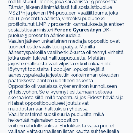
maltillistunut, Jobbik, joka sai äänistä 19 prosenttia.
Tämän jälkeen
äänimäärissä
tuli sosialistipuolue
MSZP:n ja pienen PM-puolueen vaaliliittouma,
joka
sai 11 prosenttia äänistä,
vihreäksi puolueeksi
profiloitunut LMP 7 prosentin
kannatuksella
ja entisen
sosialistipääministeri
Ferenc Gyurcsányn
DK-
puolue 5 prosentin ääniosuudella.
Vaalien jälkeen
unkarilainen
media ja oppositio
ovat
tuoneet esille
vaalivilppiepäilyjä. Monilla
äänestyspaikoilla vaalihenkilökunta oli tehnyt virheitä,
jotka usein tukivat hallituspuoluetta. Mistään
järjestelmällisestä vaalivilpistä ei kuitenkaan
ole
löytynyt todisteita. Loppujen lopuksi neljällä
äänestyspaikalla
järjestettiin
korkeimman oikeuden
päätöksestä äänten uudelleenlaskenta.
Oppositio oli vaaleissa kykenemätön kunnolliseen
yhteistyöhön. Se ei kyennyt esittämään selkeää
skenaariota
siitä
, mitä tapahtuisi, jos Fidesz häviäisi ja
riitaisat oppositiopuolueet joutuisivat
muodostamaan hallituksen yhdessä.
Vaalijärjestelmä suosii suuria puolueita, mikä
heiken
tää
hajanaisen opposition
voitonmahdollisuuksia. Ehdokkaista vajaa puolet
valitaan valtakunnallisen listan kautta suhteellisella