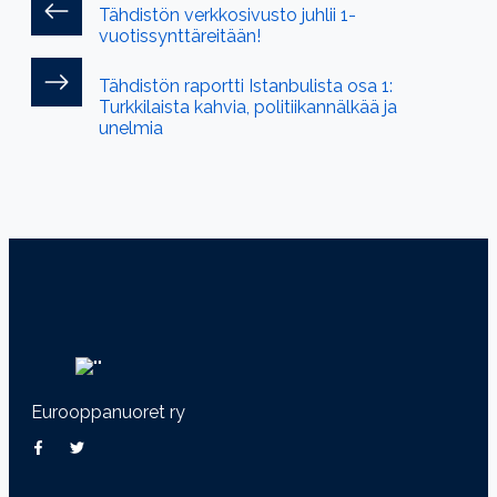
Tähdistön verkkosivusto juhlii 1-
vuotissynttäreitään!
Tähdistön raportti Istanbulista osa 1:
Turkkilaista kahvia, politiikannälkää ja
unelmia
Eurooppanuoret ry