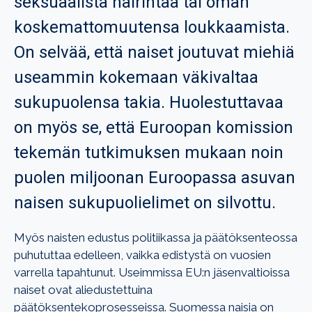
seksuaalista häirintää tai oman
koskemattomuutensa loukkaamista.
On selvää, että naiset joutuvat miehiä
useammin kokemaan väkivaltaa
sukupuolensa takia. Huolestuttavaa
on myös se, että Euroopan komission
tekemän tutkimuksen mukaan noin
puolen miljoonan Euroopassa asuvan
naisen sukupuolielimet on silvottu.
Myös naisten edustus politiikassa ja päätöksenteossa
puhututtaa edelleen, vaikka edistystä on vuosien
varrella tapahtunut. Useimmissa EU:n jäsenvaltioissa
naiset ovat aliedustettuina
päätöksentekoprosesseissa. Suomessa naisia on