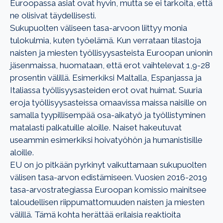
Euroopassa asiat ovat hyvin, mutta se ei tarkoita, että
ne olisivat täydellisesti.
Sukupuolten väliseen tasa-arvoon liittyy monia
tulokulmia, kuten työelämä. Kun verrataan tilastoja
naisten ja miesten työllisyysasteista Euroopan unionin
jäsenmaissa, huomataan, että erot vaihtelevat 1,9-28
prosentin välillä. Esimerkiksi Maltalla, Espanjassa ja
Italiassa työllisyysasteiden erot ovat huimat. Suuria
eroja työllisyysasteissa omaavissa maissa naisille on
samalla tyypillisempää osa-aikatyö ja työllistyminen
matalasti palkatuille aloille. Naiset hakeutuvat
useammin esimerkiksi hoivatyöhön ja humanistisille
aloille.
EU on jo pitkään pyrkinyt vaikuttamaan sukupuolten
välisen tasa-arvon edistämiseen. Vuosien 2016-2019
tasa-arvostrategiassa Euroopan komissio mainitsee
taloudellisen riippumattomuuden naisten ja miesten
välillä. Tämä kohta herättää erilaisia reaktioita