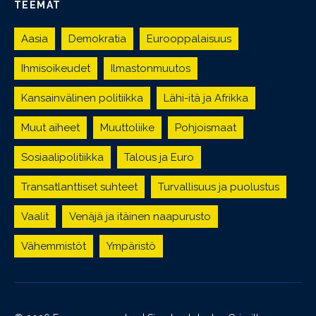
TEEMAT
Aasia
Demokratia
Eurooppalaisuus
Ihmisoikeudet
Ilmastonmuutos
Kansainvälinen politiikka
Lähi-itä ja Afrikka
Muut aiheet
Muuttoliike
Pohjoismaat
Sosiaalipolitiikka
Talous ja Euro
Transatlanttiset suhteet
Turvallisuus ja puolustus
Vaalit
Venäjä ja itäinen naapurusto
Vähemmistöt
Ympäristö