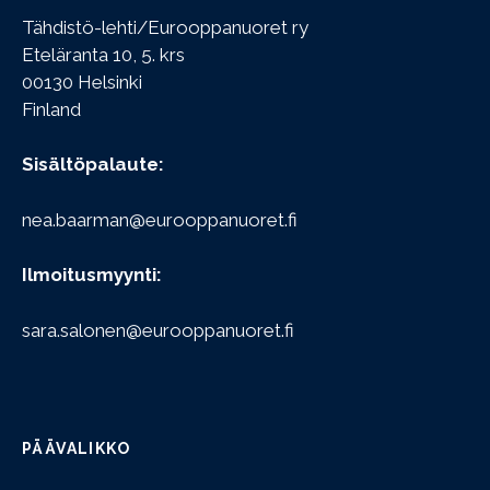
Tähdistö-lehti/Eurooppanuoret ry
Eteläranta 10, 5. krs
00130 Helsinki
Finland
Sisältöpalaute:
nea.baarman@eurooppanuoret.fi
Ilmoitusmyynti:
sara.salonen@eurooppanuoret.fi
PÄÄVALIKKO