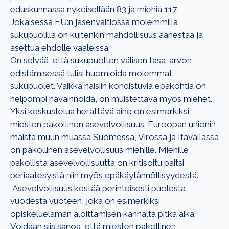
eduskunnassa nykeisellään 83 ja miehiä 117.
Jokaisessa EU:n jäsenvaltiossa molemmilla
sukupuolilla on kuitenkin mahdollisuus äänestää ja
asettua ehdolle vaaleissa.
On selvää, että sukupuolten välisen tasa-arvon
edistämisessä tulisi huomioida molemmat
sukupuolet. Vaikka naisiin kohdistuvia epäkohtia on
helpompi havainnoida, on muistettava myös miehet.
Yksi keskustelua herättävä aihe on esimerkiksi
miesten pakollinen asevelvollisuus. Euroopan unionin
maista muun muassa Suomessa, Virossa ja Itävallassa
on pakollinen asevelvollisuus miehille. Miehille
pakollista asevelvollisuutta on kritisoitu paitsi
periaatesyistä niin myös epäkäytännöllisyydestä.
Asevelvollisuus kestää perinteisesti puolesta
vuodesta vuoteen, joka on esimerkiksi
opiskeluelämän aloittamisen kannalta pitkä aika.
Voidaan siis sanoa, että miesten pakollinen