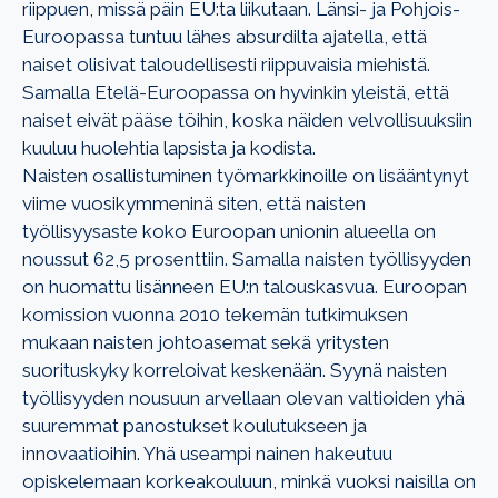
riippuen, missä päin EU:ta liikutaan. Länsi- ja Pohjois-
Euroopassa tuntuu lähes absurdilta ajatella, että
naiset olisivat taloudellisesti riippuvaisia miehistä.
Samalla Etelä-Euroopassa on hyvinkin yleistä, että
naiset eivät pääse töihin, koska näiden velvollisuuksiin
kuuluu huolehtia lapsista ja kodista.
Naisten osallistuminen työmarkkinoille on lisääntynyt
viime vuosikymmeninä siten, että naisten
työllisyysaste koko Euroopan unionin alueella on
noussut 62,5 prosenttiin.
Samalla naisten työllisyyden
on huomattu lisänneen EU:n talouskasvua. Euroopan
komission vuonna 2010 tekemän tutkimuksen
mukaan naisten johtoasemat sekä yritysten
suorituskyky korreloivat keskenään. Syynä naisten
työllisyyden nousuun arvellaan olevan valtioiden yhä
suuremmat panostukset koulutukseen ja
innovaatioihin. Yhä useampi nainen hakeutuu
opiskelemaan korkeakouluun, minkä vuoksi naisilla on