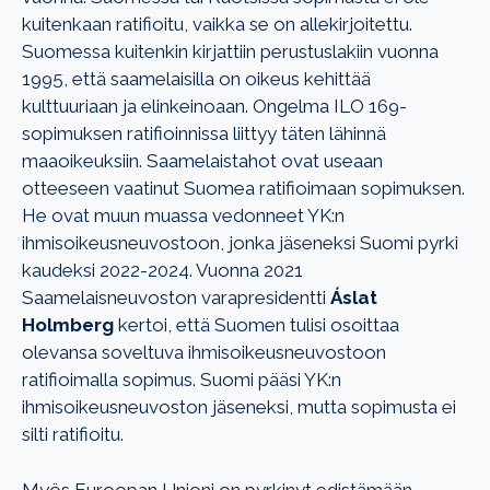
kuitenkaan ratifioitu, vaikka se on allekirjoitettu.
Suomessa kuitenkin kirjattiin perustuslakiin vuonna
1995, että saamelaisilla on oikeus kehittää
kulttuuriaan ja elinkeinoaan. Ongelma ILO 169-
sopimuksen ratifioinnissa liittyy täten lähinnä
maaoikeuksiin. Saamelaistahot ovat useaan
otteeseen vaatinut Suomea ratifioimaan sopimuksen.
He ovat muun muassa vedonneet YK:n
ihmisoikeusneuvostoon, jonka jäseneksi Suomi pyrki
kaudeksi 2022-2024. Vuonna 2021
Saamelaisneuvoston varapresidentti
Áslat
Holmberg
kertoi, että Suomen tulisi osoittaa
olevansa soveltuva ihmisoikeusneuvostoon
ratifioimalla sopimus. Suomi pääsi YK:n
ihmisoikeusneuvoston jäseneksi, mutta sopimusta ei
silti ratifioitu.
Myös Euroopan Unioni on pyrkinyt edistämään