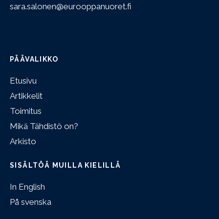
sara.salonen@eurooppanuoret.fi
PÄÄVALIKKO
Etusivu
Artikkelit
Toimitus
Mikä Tähdistö on?
Arkisto
SISÄLTÖÄ MUILLA KIELILLÄ
In English
På svenska