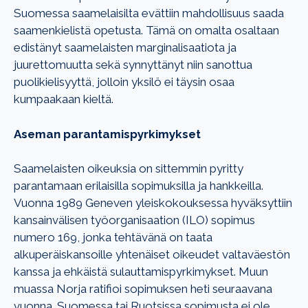
Suomessa saamelaisilta evättiin mahdollisuus saada
saamenkielistä opetusta. Tämä on omalta osaltaan
edistänyt saamelaisten marginalisaatiota ja
juurettomuutta sekä synnyttänyt niin sanottua
puolikielisyyttä, jolloin yksilö ei täysin osaa
kumpaakaan kieltä.
Aseman parantamispyrkimykset
Saamelaisten oikeuksia on sittemmin pyritty
parantamaan erilaisilla sopimuksilla ja hankkeilla.
Vuonna 1989 Geneven yleiskokouksessa hyväksyttiin
kansainvälisen työorganisaation (ILO) sopimus
numero 169, jonka tehtävänä on taata
alkuperäiskansoille yhtenäiset oikeudet valtaväestön
kanssa ja ehkäistä sulauttamispyrkimykset. Muun
muassa Norja ratifioi sopimuksen heti seuraavana
vuonna. Suomessa tai Ruotsissa sopimusta ei ole