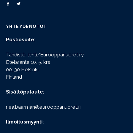
YHTEYDENOTOT
Postiosoite:
Tähdistö-lehti/Eurooppanuoret ry
Eteläranta 10, 5. krs
00130 Helsinki
Finland
Sisältöpalaute:
nea.baarman@eurooppanuoret.fi
Ilmoitusmyynti: