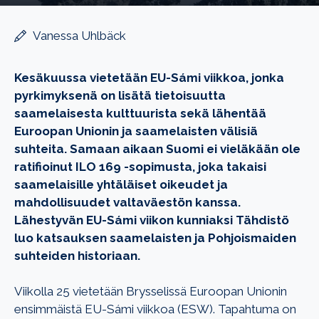
Vanessa Uhlbäck
Kesäkuussa vietetään EU-Sámi viikkoa, jonka
pyrkimyksenä on lisätä tietoisuutta
saamelaisesta kulttuurista sekä lähentää
Euroopan Unionin ja saamelaisten välisiä
suhteita. Samaan aikaan Suomi ei vieläkään ole
ratifioinut ILO 169 -sopimusta, joka takaisi
saamelaisille yhtäläiset oikeudet ja
mahdollisuudet valtaväestön kanssa.
Lähestyvän EU-Sámi viikon kunniaksi Tähdistö
luo katsauksen saamelaisten ja Pohjoismaiden
suhteiden historiaan.
Viikolla 25 vietetään Brysselissä Euroopan Unionin
ensimmäistä EU-Sámi viikkoa (ESW). Tapahtuma on