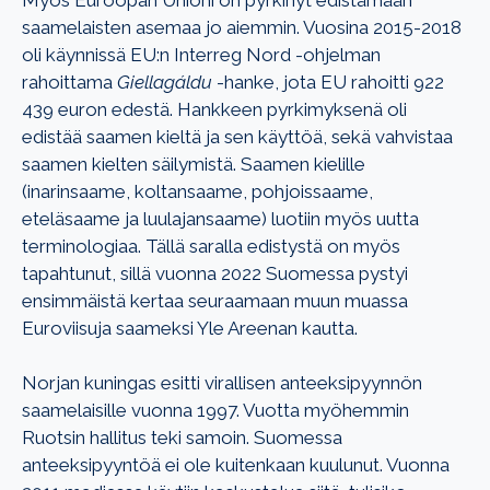
saamelaisten asemaa jo aiemmin. Vuosina 2015-2018
oli käynnissä EU:n Interreg Nord -ohjelman
rahoittama
Giellagáldu
-hanke, jota EU rahoitti 922
439 euron edestä. Hankkeen pyrkimyksenä oli
edistää saamen kieltä ja sen käyttöä, sekä vahvistaa
saamen kielten säilymistä. Saamen kielille
(inarinsaame, koltansaame, pohjoissaame,
eteläsaame ja luulajansaame) luotiin myös uutta
terminologiaa. Tällä saralla edistystä on myös
tapahtunut, sillä vuonna 2022 Suomessa pystyi
ensimmäistä kertaa seuraamaan muun muassa
Euroviisuja saameksi Yle Areenan kautta.
Norjan kuningas esitti virallisen anteeksipyynnön
saamelaisille vuonna 1997. Vuotta myöhemmin
Ruotsin hallitus teki samoin. Suomessa
anteeksipyyntöä ei ole kuitenkaan kuulunut. Vuonna