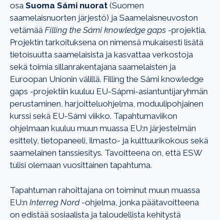
osa
Suoma Sámi nuorat
(Suomen
saamelaisnuorten järjestö) ja Saamelaisneuvoston
vetämää
Filling the Sámi knowledge gaps
-projektia.
Projektin tarkoituksena on nimensä mukaisesti lisätä
tietoisuutta saamelaisista ja kasvattaa verkostoja
sekä toimia sillanrakentajana saamelaisten ja
Euroopan Unionin välillä. Filling the Sámi knowledge
gaps -projektiin kuuluu EU-Sápmi-asiantuntijaryhmän
perustaminen, harjoitteluohjelma, moduulipohjainen
kurssi sekä EU-Sámi viikko. Tapahtumaviikon
ohjelmaan kuuluu muun muassa EU:n järjestelmän
esittely, tietopaneeli, ilmasto- ja kulttuurikokous sekä
saamelainen tanssiesitys. Tavoitteena on, että ESW
tulisi olemaan vuosittainen tapahtuma.
Tapahtuman rahoittajana on toiminut muun muassa
EU:n
Interreg Nord
-ohjelma, jonka päätavoitteena
on edistää sosiaalista ja taloudellista kehitystä