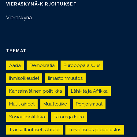
VIERASKYNÄ-KIRJOITUKSET
Vieraskynä
TEEMAT
Aasia
Demokratia
Eurooppalaisuus
Ihmisoikeudet
Ilmastonmuutos
Kansainvälinen politiikka
Lähi-itä ja Afrikka
Muut aiheet
Muuttoliike
Pohjoismaat
Sosiaalipolitiikka
Talous ja Euro
Transatlanttiset suhteet
Turvallisuus ja puolustus