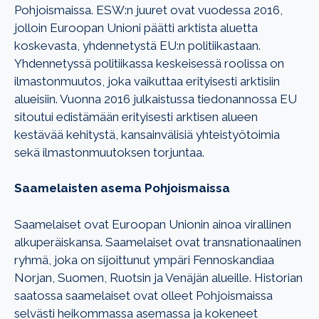
Pohjoismaissa. ESW:n juuret ovat vuodessa 2016,
jolloin Euroopan Unioni päätti arktista aluetta
koskevasta, yhdennetystä EU:n politiikastaan.
Yhdennetyssä politiikassa keskeisessä roolissa on
ilmastonmuutos, joka vaikuttaa erityisesti arktisiin
alueisiin. Vuonna 2016 julkaistussa tiedonannossa EU
sitoutui edistämään erityisesti arktisen alueen
kestävää kehitystä, kansainvälisiä yhteistyötoimia
sekä ilmastonmuutoksen torjuntaa.
Saamelaisten asema Pohjoismaissa
Saamelaiset ovat Euroopan Unionin ainoa virallinen
alkuperäiskansa. Saamelaiset ovat transnationaalinen
ryhmä, joka on sijoittunut ympäri Fennoskandiaa
Norjan, Suomen, Ruotsin ja Venäjän alueille. Historian
saatossa saamelaiset ovat olleet Pohjoismaissa
selvästi heikommassa asemassa ja kokeneet