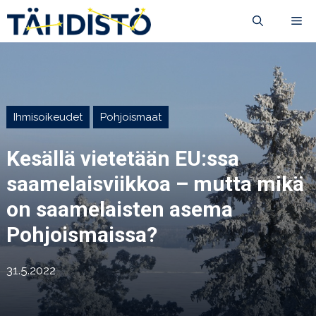
Siirry
VA
sisältöön
Ihmisoikeudet
Pohjoismaat
Kesällä vietetään EU:ssa
saamelaisviikkoa – mutta mikä
on saamelaisten asema
Pohjoismaissa?
31.5.2022