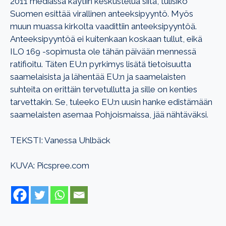
2011 mediassa käytiin keskustelua siitä, tulisiko
Suomen esittää virallinen anteeksipyyntö. Myös
muun muassa kirkolta vaadittiin anteeksipyyntöä.
Anteeksipyyntöä ei kuitenkaan koskaan tullut, eikä
ILO 169 -sopimusta ole tähän päivään mennessä
ratifioitu. Täten EU:n pyrkimys lisätä tietoisuutta
saamelaisista ja lähentää EU:n ja saamelaisten
suhteita on erittäin tervetullutta ja sille on kenties
tarvettakin. Se, tuleeko EU:n uusin hanke edistämään
saamelaisten asemaa Pohjoismaissa, jää nähtäväksi.
TEKSTI: Vanessa Uhlbäck
KUVA: Picspree.com