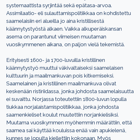
systemaattista syrjintää sekä epätasa-arvoa.
Assimilaatio- eli sulauttamispolitiikkaa on kohdistettu
saamelaisiin eri alueilla jo aina kristillisestä
käännytystyöstä alkaen. Vaikka alkuperäiskansan
asema on parantunut viimeisen muutaman
vuosikymmenen aikana, on paljon vielä tekemistä.
Erityisesti 1600- ja 1700-luvuilla kristillinen
käännytystyö muuttui väkivaltaiseksi saamelaisen
kulttuurin ja maailmankuvan pois kitkemiseksi.
Saamelainen ja kristillinen maailmankuva olivat
keskenään ristiriidassa, jonka johdosta saamelaisuutta
ei suvaittu. Norjassa toteutettiin 1800-luvun lopulla
tiukkaa norjalaistamispolitiikkaa, jonka johdosta
saamenkieliset koulut muutettiin norjankielisiksi.
Muutama vuosikymmen myöhemmin määrättiin, että
saamea sai käyttää kouluissa enää vain apukielenä,
kunnes se lopulta kiellettiin kokonaan. Myös