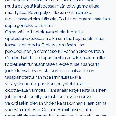
mutta esitystä katsoessa määritelty genre alkaa
mietityttää. Kovin paljon dokumentin piirteitä
elokuvassa ei nimittäin ole. Poliittinen draama saattaisi
sopia genreksi paremmin.
On selvää, että elokuvaa ei ole tuotettu
opetustarkoituksessa eikä sen tuottajana ole maan
kansallinen media. Elokuva on tähän liian
puolueellinen ja dramatisoitu. Päähenkilöä esittävä
Cumberbatch tuo tapahtumien keskiöön aiemmille
rooleilleen tunnusomaisen, eksentrisen sankarin,
jonka kansalle vierasta korkealentoisuutta on
tasapainotettu hahmoa inhimillistävällä
yksityiskohdalla: pariskunnan yhteistä lasta
odottavalla vaimolla. Kansanäänestyksestä ja siihen
johtaneesta kehityskulusta kertova elokuva
vaikuttaakin olevan yhden kansakunnan sijaan tarina
yhdestä miehestä. On kuin Brexit olisi haluttu
personifioida sympaattisuudessaan samaistuttavaan