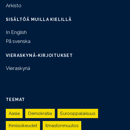
Arkisto
SISÄLTÖÄ MUILLA KIELILLÄ
In English
På svenska
VIERASKYNÄ-KIRJOITUKSET
Vieraskynä
TEEMAT
Aasia
Demokratia
Eurooppalaisuus
Ihmisoikeudet
Ilmastonmuutos