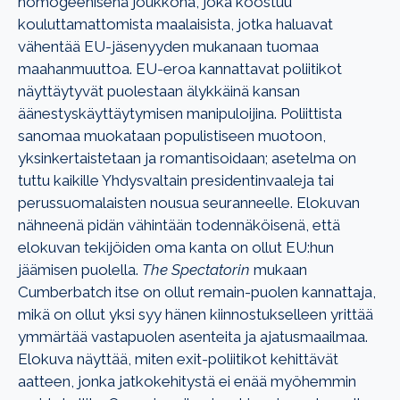
homogeenisenä joukkona, joka koostuu
kouluttamattomista maalaisista, jotka haluavat
vähentää EU-jäsenyyden mukanaan tuomaa
maahanmuuttoa. EU-eroa kannattavat poliitikot
näyttäytyvät puolestaan älykkäinä kansan
äänestyskäyttäytymisen manipuloijina. Poliittista
sanomaa muokataan populistiseen muotoon,
yksinkertaistetaan ja romantisoidaan; asetelma on
tuttu kaikille Yhdysvaltain presidentinvaaleja tai
perussuomalaisten nousua seuranneelle. Elokuvan
nähneenä pidän vähintään todennäköisenä, että
elokuvan tekijöiden oma kanta on ollut EU:hun
jäämisen puolella.
The Spectatorin
mukaan
Cumberbatch itse on ollut remain-puolen kannattaja,
mikä on ollut yksi syy hänen kiinnostukselleen yrittää
ymmärtää vastapuolen asenteita ja ajatusmaailmaa.
Elokuva näyttää, miten exit-poliitikot kehittävät
aatteen, jonka jatkokehitystä ei enää myöhemmin