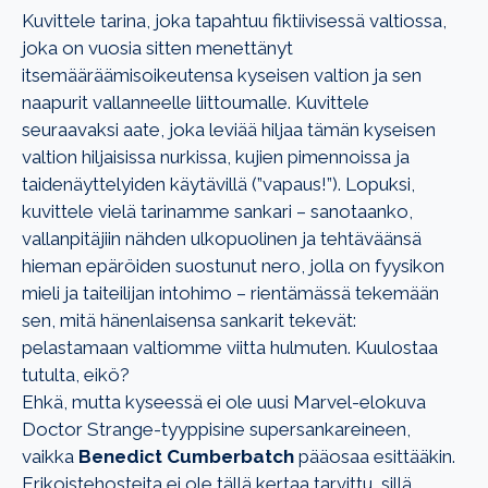
Kuvittele tarina, joka tapahtuu fiktiivisessä valtiossa,
joka on vuosia sitten menettänyt
itsemääräämisoikeutensa kyseisen valtion ja sen
naapurit vallanneelle liittoumalle. Kuvittele
seuraavaksi aate, joka leviää hiljaa tämän kyseisen
valtion hiljaisissa nurkissa, kujien pimennoissa ja
taidenäyttelyiden käytävillä (”vapaus!”). Lopuksi,
kuvittele vielä tarinamme sankari – sanotaanko,
vallanpitäjiin nähden ulkopuolinen ja tehtäväänsä
hieman epäröiden suostunut nero, jolla on fyysikon
mieli ja taiteilijan intohimo – rientämässä tekemään
sen, mitä hänenlaisensa sankarit tekevät:
pelastamaan valtiomme viitta hulmuten. Kuulostaa
tutulta, eikö?
Ehkä, mutta kyseessä ei ole uusi Marvel-elokuva
Doctor Strange-tyyppisine supersankareineen,
vaikka
Benedict Cumberbatch
pääosaa esittääkin.
Erikoistehosteita ei ole tällä kertaa tarvittu, sillä