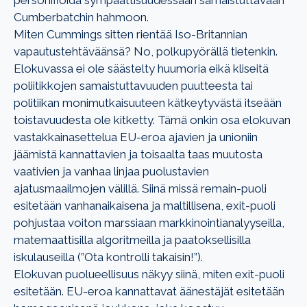
Cumberbatchin hahmoon.
Miten Cummings sitten rientää Iso-Britannian
vapautustehtäväänsä? No, polkupyörällä tietenkin.
Elokuvassa ei ole säästelty huumoria eikä kliseitä
poliitikkojen samaistuttavuuden puutteesta tai
politiikan monimutkaisuuteen kätkeytyvästä itseään
toistavuudesta ole kitketty. Tämä onkin osa elokuvan
vastakkainasettelua EU-eroa ajavien ja unioniin
jäämistä kannattavien ja toisaalta taas muutosta
vaativien ja vanhaa linjaa puolustavien
ajatusmaailmojen välillä. Siinä missä remain-puoli
esitetään vanhanaikaisena ja maltillisena, exit-puoli
pohjustaa voiton marssiaan markkinointianalyyseilla,
matemaattisilla algoritmeilla ja paatoksellisilla
iskulauseilla (”Ota kontrolli takaisin!”).
Elokuvan puolueellisuus näkyy siinä, miten exit-puoli
esitetään. EU-eroa kannattavat äänestäjät esitetään