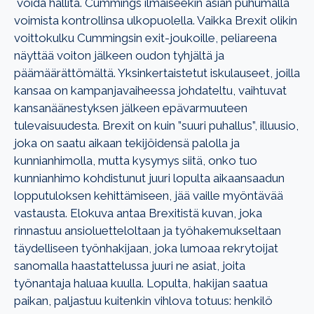
voida hallita. Cummings ilmaiseekin asian puhumalla
voimista kontrollinsa ulkopuolella. Vaikka Brexit olikin
voittokulku Cummingsin exit-joukoille, peliareena
näyttää voiton jälkeen oudon tyhjältä ja
päämäärättömältä. Yksinkertaistetut iskulauseet, joilla
kansaa on kampanjavaiheessa johdateltu, vaihtuvat
kansanäänestyksen jälkeen epävarmuuteen
tulevaisuudesta. Brexit on kuin ”suuri puhallus”, illuusio,
joka on saatu aikaan tekijöidensä palolla ja
kunnianhimolla, mutta kysymys siitä, onko tuo
kunnianhimo kohdistunut juuri lopulta aikaansaadun
lopputuloksen kehittämiseen, jää vaille myöntävää
vastausta. Elokuva antaa Brexitistä kuvan, joka
rinnastuu ansioluetteloltaan ja työhakemukseltaan
täydelliseen työnhakijaan, joka lumoaa rekrytoijat
sanomalla haastattelussa juuri ne asiat, joita
työnantaja haluaa kuulla. Lopulta, hakijan saatua
paikan, paljastuu kuitenkin vihlova totuus: henkilö