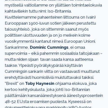
mystisellä valtiollamme on yllättäen toimintaelokuvia
kaihtavillekin tuttu nimi: Iso-Britannia.
Kuvittelemamme pahaenteinen liittouma on (vain)
Eurooppaan 1900-luvun sotien jälkeen perustettu
talousyhteisö, joka on sittemmin saanut myös
poliittisen ulottuvuuden ja on jo melkein kolme
vuosikymmentä kantanut nimeä Euroopan Unioni.
Sankarimme,
Dominic Cummings
, ei omaa
supervoimia – eikä pahemmin sosiaalisia taitojakaan –
mutta niiden sijaan tavan saada kansa aatteensa
taakse. Ylpeästi pyöräilykypärää käyttävän
Cummingsin sankarin viitta on vastaavasti muuttunut
erehdyttävästi huomioliiviä muistuttavaksi takiksi.
”Brexit” on
Toby Haynesin
ohjaama elokuva, joka
kertoo kehityskulusta, joka johti Iso-Britannian
päättämään kansanäänestyksenä äänestysprosentein
48-52 EU:sta eroamisen puolesta. Kyseessä on
dokumenttielokuvana markkinoitu HBO-tuotos,