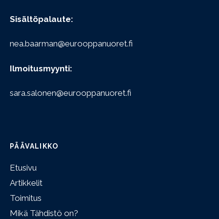
Sisältöpalaute:
nea.baarman@eurooppanuoret.fi
Ilmoitusmyynti:
sara.salonen@eurooppanuoret.fi
PÄÄVALIKKO
Etusivu
Artikkelit
Toimitus
Mikä Tähdistö on?