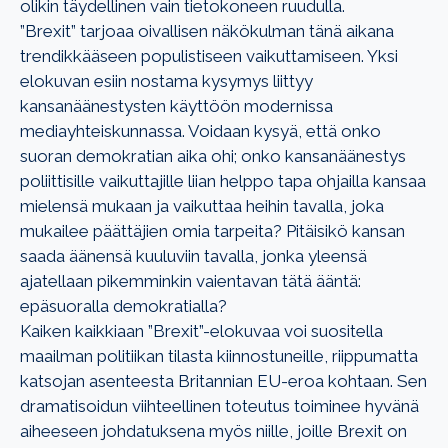
olikin täydellinen vain tietokoneen ruudulla.
”Brexit” tarjoaa oivallisen näkökulman tänä aikana
trendikkääseen populistiseen vaikuttamiseen. Yksi
elokuvan esiin nostama kysymys liittyy
kansanäänestysten käyttöön modernissa
mediayhteiskunnassa. Voidaan kysyä, että onko
suoran demokratian aika ohi; onko kansanäänestys
poliittisille vaikuttajille liian helppo tapa ohjailla kansaa
mielensä mukaan ja vaikuttaa heihin tavalla, joka
mukailee päättäjien omia tarpeita? Pitäisikö kansan
saada äänensä kuuluviin tavalla, jonka yleensä
ajatellaan pikemminkin vaientavan tätä ääntä:
epäsuoralla demokratialla?
Kaiken kaikkiaan ”Brexit”-elokuvaa voi suositella
maailman politiikan tilasta kiinnostuneille, riippumatta
katsojan asenteesta Britannian EU-eroa kohtaan. Sen
dramatisoidun viihteellinen toteutus toiminee hyvänä
aiheeseen johdatuksena myös niille, joille Brexit on