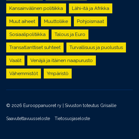
Kansainvälinen politiikka
Lähi-itä ja Afrikka
Muut aiheet
Muuttoliike
Pohjoismaat
Sosiaalipolitiikka
Talous ja Euro
Transatlanttiset suhteet
Turvallisuus ja puolustus
Vaalit
Venäjä ja itäinen naapurusto
Vähemmistöt
Ympäristö
© 2026 Eurooppanuoret ry | Sivuston toteutus
Grisaille
Saavutettavuusseloste
Tietosuojaseloste