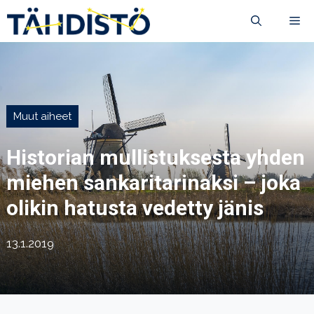
Siirry
VA
sisältöön
Muut aiheet
Historian mullistuksesta yhden
miehen sankaritarinaksi – joka
olikin hatusta vedetty jänis
13.1.2019