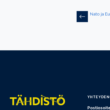
Nato ja E
YHTEYDEN
Postiosoite