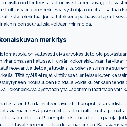
nomaisilla on tilanteesta kokonaisvaltainen kuva, jotta vast
mitoittamaan paremmin. Analyysi ohjaa omalta osaltaan kan
ratiivista toimintaa, jonka tuloksena parhaassa tapauksess
inakin niiden seurauksia voidaan minimoida.
konaiskuvan merkitys
ietomassoja on valtavasti eikä arvokas tieto ole pelkästää
sen viranomaisen hallussa. Hyvään kokonaiskuvaan tarvitaan h
tellä relevanttia tietoa ja luoda siitä osiensa summaa suur
rkeää. Tätä työtä ei rajat ylittävissä tilanteissa kuten kansai
rjestäytyneen rikollisuuden kohdalla voida kuitenkaan tehdä
ttava kokonaiskuva pystytään yhä useammin laatimaan vain ka
ä tästä on EU:n lainvalvontavirasto Europol, joka yhdistele
altavia määriä EU-jäsenmailta, kolmansilta mailta ja muilta
lta saatua tietoa. Pienempiä ja isompia tiedon paloja, joill
ka muodostavat monimuotoisen kokonaisuuden. Kattavamman