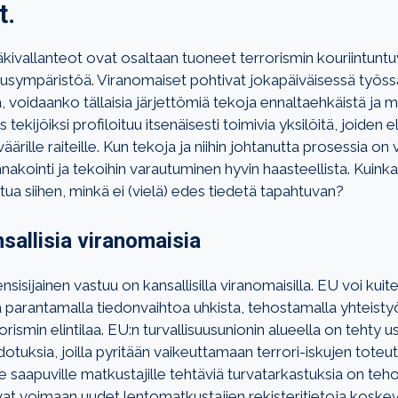
t.
äkivallanteot ovat osaltaan tuoneet terrorismin kouriintunt
usympäristöä. Viranomaiset pohtivat jokapäiväisessä työss
 voidaanko tällaisia järjettömiä tekoja ennaltaehkäistä ja mi
s tekijöiksi profiloituu itsenäisesti toimivia yksilöitä, joiden
väärille raiteille. Kun tekoja ja niihin johtanutta prosessia o
akointi ja tekoihin varautuminen hyvin haasteellista. Kuinka
ua siihen, minkä ei (vielä) edes tiedetä tapahtuvan?
sallisia viranomaisia
nsisijainen vastuu on kansallisilla viranomaisilla. EU voi kuit
 parantamalla tiedonvaihtoa uhkista, tehostamalla yhteistyö
rismin elintilaa. EU:n turvallisuusunionin alueella on tehty u
otuksia, joilla pyritään vaikeuttamaan terrori-iskujen toteut
saapuville matkustajille tehtäviä turvatarkastuksia on teho
ivat voimaan uudet lentomatkustajien rekisteritietoja kosk