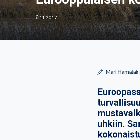
8.11.2017
Mari Hämäläi
Euroopassa
turvallisu
mustavalko
uhkiin. Sa
kokonaist