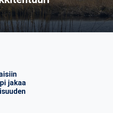
isiin
pi jakaa
lisuuden