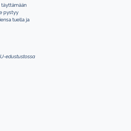
n täyttämään
e pystyy
nsa tuella ja
 EU-edustustossa