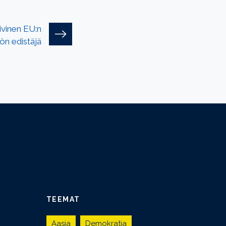
ivinen EU:n
ön edistäjä
TEEMAT
Aasia
Demokratia