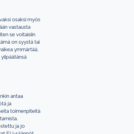
uvaksi osaksi myös
ään vastausta
ten se voitaisiin
 elämä on syystä tai
n vaikea ymmärtää,
 ylipäätänsä
enkin antaa
tä ja
seita toimenpiteitä
tamista.
stettu ja jo
evat EU-säännöt.