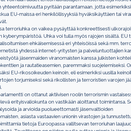
 yhteentoimivuutta pyritään parantamaan, jotta esimerkiksi 
kkua EU-maissa eri henkilöllisyyksiä hyväksikäyttäen tai vir
vät.
sa terroriuhka on vaikea pysäyttää konkreettisesti ulkorajoi
 kyberympäristöä. Uhka voi tulla myös rajojen sisältä. EU t
alisoitumisen ehkäisemisessä eri yhteisöissä sekä mm. terror
rnetistä yhdessä internet-yritysten ja palveluntuottajien kan
istyötä jäsenmaiden viranomaisten kanssa julkisten kohte
tokenttien ja rautatieasemien, paremmaksi suojelemiseksi.
säksi EU-rikosoikeuden keinoin, eli esimerkiksi uusilla keinoi
rtojen torjumiseksi sekä rikollisten ja terroristien varojen j
.
lamentti on ottanut aktiivisen roolin terrorismin vastaises
elevä erityisvaliokunta on vastikään aloittanut toimintansa. 
alysoida ja arvioida puolueettomasti jäsenvaltioiden
maisten, asiasta vastaavien unionin virastojen ja tunnustett
oimittamia tietoja Euroopassa vallitsevan terroriuhan laajuud