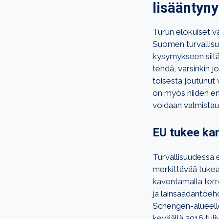
lisääntyny
Turun elokuiset v
Suomen turvallisu
kysymykseen siitä,
tehdä, varsinkin jo
toisesta joutunut 
on myös niiden enn
voidaan valmistaut
EU tukee kan
Turvallisuudessa e
merkittävää tukea
kaventamalla terro
ja lainsäädäntöehd
Schengen-alueelle 
keväällä 2016 tul