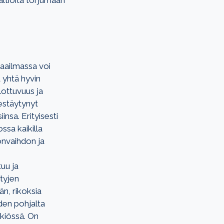
altioita torjumaan
maailmassa voi
a yhtä hyvin
lottuvuus ja
jestäytynyt
insa. Erityisesti
ssa kaikilla
onvaihdon ja
uu ja
ttyjen
n, rikoksia
iden pohjalta
skiössä. On