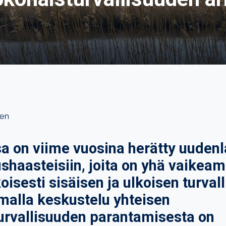
nen
 on viime vuosina herätty uudenla
ushaasteisiin, joita on yhä vaikeam
isesti sisäisen ja ulkoisen turval
malla keskustelu yhteisen
urvallisuuden parantamisesta on