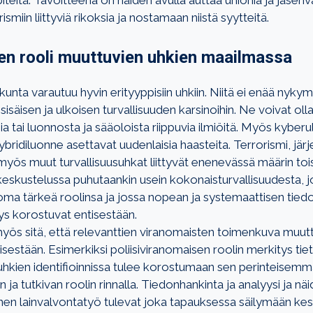
piteitä. Tavoitteena on näiden avulla auttaa unionia ja jäsenv
ismiin liittyviä rikoksia ja nostamaan niistä syytteitä.
en rooli muuttuvien uhkien maailmassa
nta varautuu hyvin erityyppisiin uhkiin. Niitä ei enää nyky
sisäisen ja ulkoisen turvallisuuden karsinoihin. Ne voivat oll
a tai luonnosta ja sääoloista riippuvia ilmiöitä. Myös kyberu
ybridiluonne asettavat uudenlaisia haasteita. Terrorismi, jär
 myös muut turvallisuusuhkat liittyvät enenevässä määrin toisi
eskustelussa puhutaankin usein kokonaisturvallisuudesta, jo
 oma tärkeä roolinsa ja jossa nopean ja systemaattisen tied
ys korostuvat entisestään.
yös sitä, että relevanttien viranomaisten toimenkuva muutt
sestään. Esimerkiksi poliisiviranomaisen roolin merkitys tie
hkien identifioinnissa tulee korostumaan sen perinteisemmä
 ja tutkivan roolin rinnalla. Tiedonhankinta ja analyysi ja nä
inen lainvalvontatyö tulevat joka tapauksessa säilymään ke