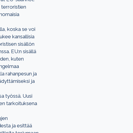
terroristien
anomaisia
lla, koska se voi
ukee kansallisia
istisen sisällön
ssa. EU:n sisällä
iden, kuten
 Ongelmaa
lla rahanpesun ja
äädyttämiseksi ja
sa työssä. Uusi
Sen tarkoituksena
ujen
esta ja esittää