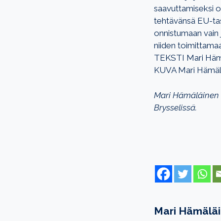
saavuttamiseksi o
tehtävänsä EU-tas
onnistumaan vain 
niiden toimittama
TEKSTI Mari Häm
KUVA Mari Hämäl
Mari Hämäläinen t
Brysselissä.
Mari Hämälä