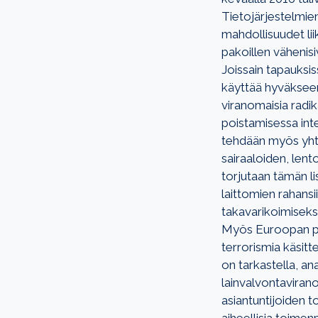
Tietojärjestelmien
mahdollisuudet lii
pakoillen vähenisi
Joissain tapauksis
käyttää hyväkseen
viranomaisia radik
poistamisessa inte
tehdään myös yhte
sairaaloiden, len
torjutaan tämän li
laittomien rahansii
takavarikoimiseksi
Myös Euroopan par
terrorismia käsitt
on tarkastella, an
lainvalvontavirano
asiantuntijoiden t