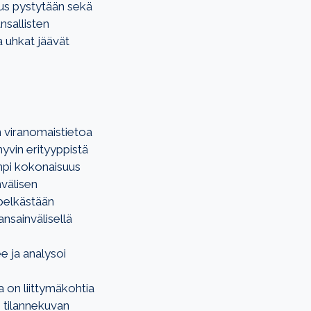
aus pystytään sekä
sallisten
a uhkat jäävät
n viranomaistietoa
yvin erityyppistä
empi kokonaisuus
nvälisen
 pelkästään
nsainvälisellä
e ja analysoi
a on liittymäkohtia
 tilannekuvan