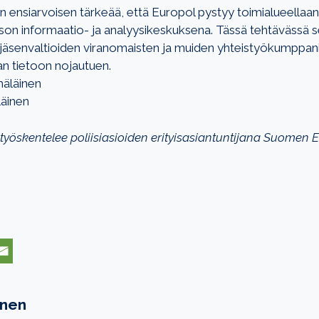
n ensiarvoisen tärkeää, että Europol pystyy toimialueellaa
on informaatio- ja analyysikeskuksena. Tässä tehtävässä s
jäsenvaltioiden viranomaisten ja muiden yhteistyökumppanie
an tietoon nojautuen.
äläinen
äinen
yöskentelee poliisiasioiden erityisasiantuntijana Suomen
inen