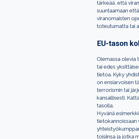
tärkeää, että vira
suuntaamaan että 
viranomaisten ope
toteutumatta tai a
EU-tason ko
Olemassa olevia t
tai edes yksittäi
tietoa. Kyky yhdis
on ensiarvoisen tä
terrorismin tai jä
kansallisesti. Ka
tasolla.
Hyvänä esimerkkin
tietokannoissaan v
yhteistyökumppanei
toisiinsa ja jot