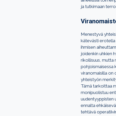
aiheellisia toimen
ja tutkimaan terror
Viranomaist
Menestyvä yhteisku
kätevästi erotella 
ihmisen aiheuttami
joidenkin uhkien h
rikollisuus, mutta
pohjoismaisessa k
viranomaisilla on
yhteistyön merkit
Tämä tarkoittaa m
monipuolistuu enti
uudentyyppisten u
ennalta ehkäisevän
tehtävä operatiiv